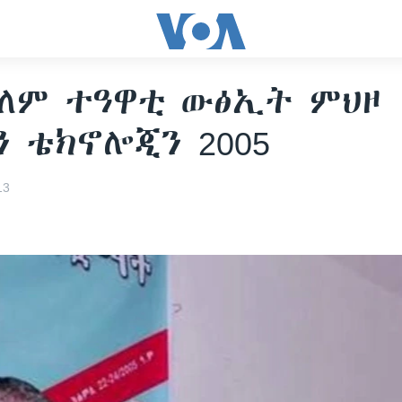
ለም ተዓዋቲ ውፅኢት ምህዞ
ን ቴክኖሎጂን 2005
13