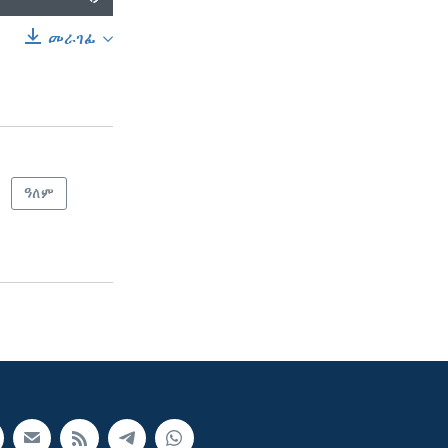
መራገፊ
SHARE
ዓለም