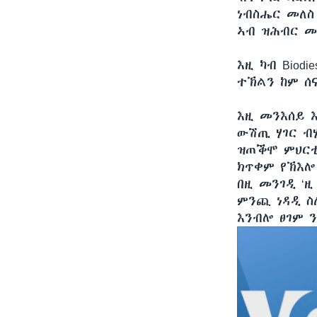
ነብስሔር መለስ
ኣብ ዝሕብር መ
እዚ ካብ Biod
ተኽልን ከም ሰ
እዚ መንእሰይ 
ውሽጢ ሃገር ብ
ዝጠቕሞ ምህርቲ
ክጥቀም የኽእሎ
በዚ መንገዲ ‘
ምንጪ ነዳዲ ስ
እንብሎ ፀገም 