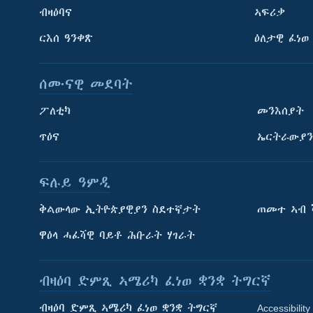
ብዛዕባና
ኣፍሪቃ
ርእሰ ዓንቀጽ
ዕለታዊ ፈነወ
ሰሙናዊ መደባት
ፖለቲካ
መንእሰያት
ጥዕና
ኤርትራውያን
ፍሉይ ዓምዲ
ትምህርቲ እንግሊዝኛ
ቅልውላው ኢትዮጵያዊያን ስደተኛታት
ጠመተ ኣብ 
ማሕበራዊ ገጻትና
ዋዕላ ሓፈሻዊ ባይቶ ሕቡራት ሃገራት
ብዛዕባ ድምጺ ኣሜሪካ ፈነወ ቋንቋ ትግርኛ
ብዛዕባ ድምጺ ኣሜሪካ ፈነወ ቋንቋ ትግርኛ
Accessibility