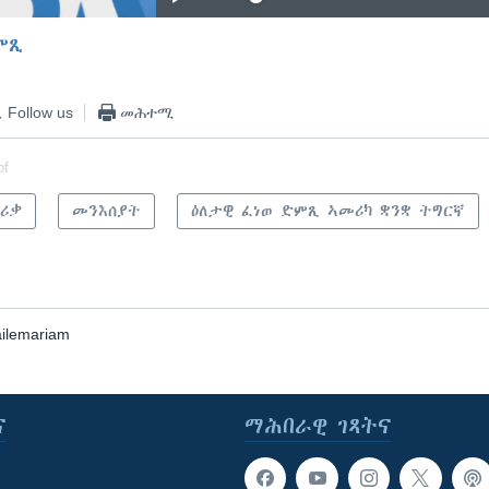
ምጺ
EMBED
Follow us
መሕተሚ
of
ሪቃ
መንእሰያት
ዕለታዊ ፈነወ ድምጺ ኣመሪካ ቋንቋ ትግርኛ
ilemariam
ና
ማሕበራዊ ገጻትና