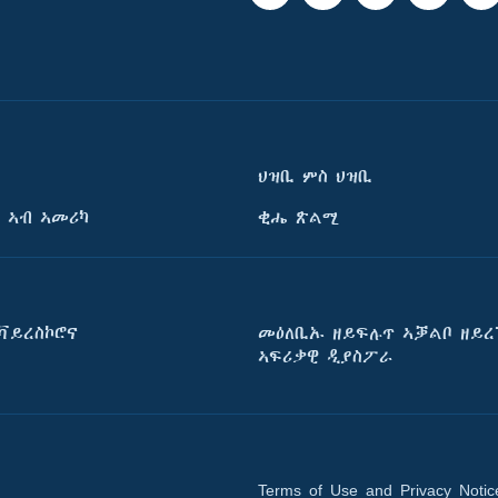
ህዝቢ ምስ ህዝቢ
 ኣብ ኣመሪካ
ቂሔ ጽልሚ
ቫይረስኮሮና
መዕለቢኡ ዘይፍሉጥ ኣቓልቦ ዘይረ
ኣፍሪቃዊ ዲያስፖራ
Terms of Use and Privacy Notic