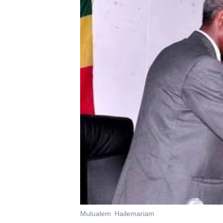
ቂሔ ጽልሚ
Mulualem Hailemariam