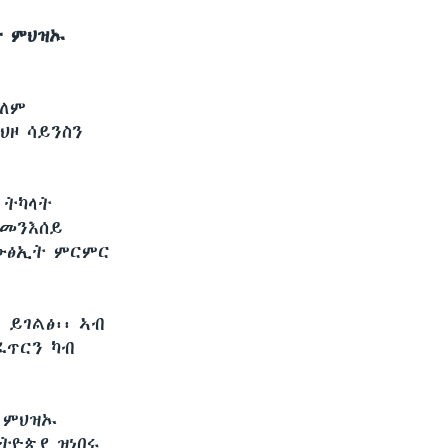
ት ምህዝኡ
ኣለም
ህዞ ሳይንስን
 ትካላት
 መንእሰይ
 ውፅኢት ምርምር
ይገልፅ፡፡ ኣብ
ፈጥርን ካብ
ት ምህዝኡ
ትዮጵያ ዝነበሩ