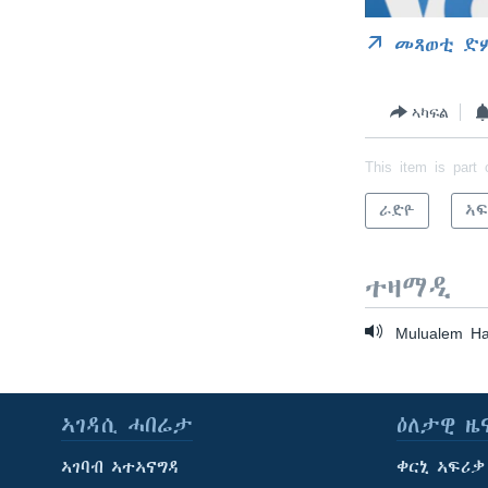
መጻወቲ ድ
ኣካፍል
This item is part 
ራድዮ
ኣፍ
ተዛማዲ
Mulualem Ha
ኣገዳሲ ሓበሬታ
ዕለታዊ ዜ
ኣገባብ ኣተኣናግዳ
ቀርኒ ኣፍሪቃ