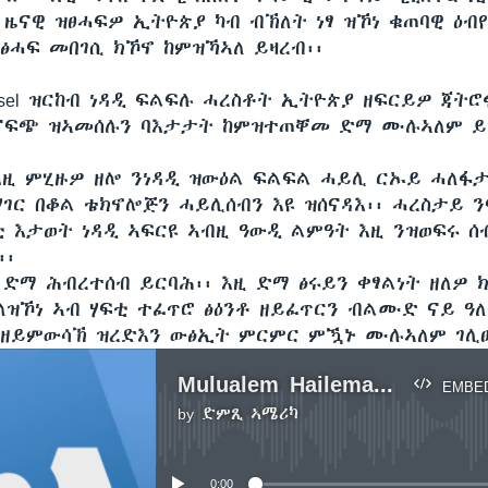
 ዜናዊ ዝፀሓፍዎ ኢትዮጵያ ካብ ብኽለት ነፃ ዝኾነ ቁጠባዊ ዕብ
ፅሓፍ መበገሲ ክኾኖ ከምዝኻኣለ ይዛረብ፡፡
iesel ዝርከብ ነዳዲ ፍልፍሉ ሓረስቶት ኢትዮጵያ ዘፍርይዎ ጃትሮ
ናፍጭ ዝኣመሰሉን ባእታታት ከምዝተጠቐመ ድማ ሙሉኣለም ይነ
እዚ ምሂዙዎ ዘሎ ንነዳዲ ዝውዕል ፍልፍል ሓይሊ ርኡይ ሓለፋታ
ሃገር በቆል ቴክኖሎጅን ሓይሊሰብን እዩ ዝሰናዳእ፡፡ ሓረስታይ 
 እታወት ነዳዲ ኣፍርዩ ኣብዚ ዓውዲ ልምዓት እዚ ንዝወፍሩ ሰ
፡፡
ዚ ድማ ሕብረተሰብ ይርባሕ፡፡ እዚ ድማ ፅሩይን ቀፃልነት ዘለዎ 
ለዝኾነ ኣብ ሃፍቲ ተፈጥሮ ፅዕንቶ ዘይፈጥርን ብልሙድ ናይ ዓ
ንዘይምውሳኽ ዝረድእን ውፅኢት ምርምር ምዃኑ ሙሉኣለም ገሊ
Mulualem Hailemariam
EMBE
by
ድምጺ ኣሜሪካ
No media source currently available
0:00