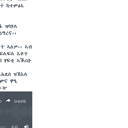
የት ክተምፅእ
ፋ ዝባሃል
ግረና፡፡
ት ኣለዎ፡፡ ኣብ
ንፍልፍል እቶት
ብ ሃፍቲ ኣቕሪቡ
ክሕደስ ዝኽእል
ለምና ዋዒ
ፁ’ሎ
D
SHARE
6:13