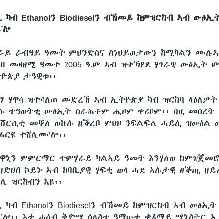
ካብ Ethanolን Biodieselን ብኸመይ ከምዝርከብ ኣብ ውፅኢ
’ሎ
ሃራይ ራብዓይ ዓመት ምህንድስና ስነህይወታውን ከሚካልን ሙሉ
ብ መዛዘሚ ዓመተ 2005 ዓ.ም ኣብ ዝተኻየደ ሃገራዊ ውፅኢት ም
ዮጵያ ታዓዊቱ፡፡
ማ ሃዋሳ ዝተሳለጠ መድረኽ ኣብ ኢትዮጵያ ካብ ዝርከባ ላዕለዎት
ሉ ተዓወትቲ ውፅኢት ስራሕቶም ሒዞም ቀሪቦም፡፡ በዚ መሰረት
ቨርሲቲ መቐለ ወኪሉ ዘቕረቦ ምህዞ ንፍልፍል ሓይሊ ዝውዕል
ተሓርዩ ተሸሊሙ’ሎ፡፡
ዋኒን ምምርማር ተምሃራይ ካልኣይ ዓመት እንሃለወ ከምዝጀመሮ 
ዘድሀበ ኮይኑ ኣብ ከባቢያዊ ሃፍቲ ወላ ሓደ ኣሉታዊ ፀቕጢ ዘይ
ሊ ዝርከብን እዩ፡፡
ካብ Ethanolን Biodieselን ብኸመይ ከምዝርከብ ኣብ ውፅኢ
ዩ’ሎ፡፡ እቲ ሓሳብ ቅድሚ ሰለስተ ዓማውቲ ቀዳማይ ሚኒስትር ኢ