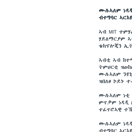
ሙሉኣለም ነዳዲ 
ብተግባር ኣርእዩ
ኣብ MIT ተም
ሃይለማርያም ኣ
ቴክኖሎጂን ኢት
ኣብቲ ኣብ ከተ
ትምህርቲ ዝወከ
ሙሉኣለም ንዩኒ
ዝበለፀ ኮይኑ 
ሙሉኣለም ነቲ 
ምጥቃም ነዳዲ 
ተፈጥሮኣዊ ተኽ
ሙሉኣለም ነዳዲ 
ብተግባር ኣርእ