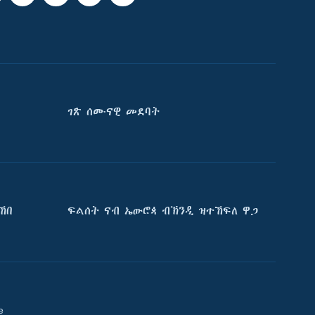
ገጽ ሰሙናዊ መደባት
ኸበ
ፍልሰት ናብ ኤውሮጳ ብኽንዲ ዝተኸፍለ ዋጋ
e