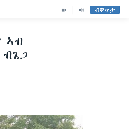
ብቐጥታ
 ኣብ
 ብጌጋ