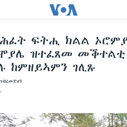
ሕፈት ፍትሒ ክልል ኦሮምያ
 ሞያሌ ዝተፈጸመ መቕተልቲ
ሉ ከምዘይኣምን ገሊጹ
 ገብረመድህን
8