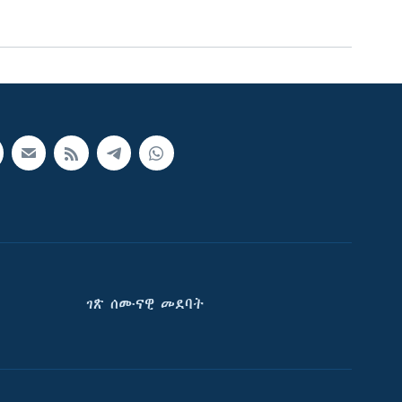
ገጽ ሰሙናዊ መደባት