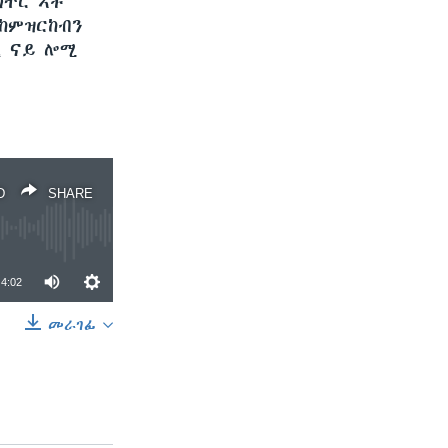
ክተር ኣቶ
 ከምዝርከብን
ዚ ናይ ሎሚ
D
SHARE
4:02
መራገፊ
SHARE