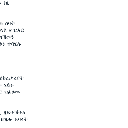
 ነዚ
ሩ ሰባት
ግልፂ ምርኣይ
 ክኸውን
ኮነ ተባሂሉ
ሰክረታሪያት
 ነይሩ
ባር ዝፈፀሙ
ዚ ዘይተኸተለ
ይበዝሑ ኣባላት