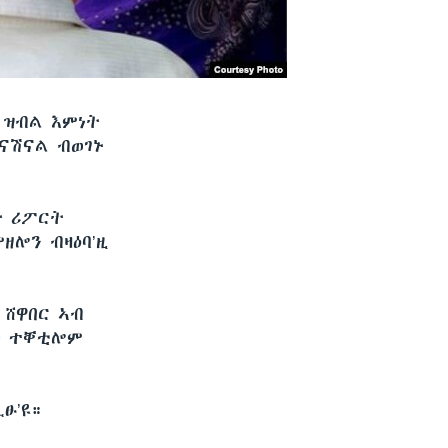
 ዝብል እምነት
ናሽናል ብወገኑ
ት ሪፖርት
ዘሎን ብዛዕባ’ዚ
 ሸዋበር ኣብ
ት ተቐቲሎም
ፁ’ዩ።