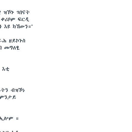
 ዝኾኑ ገበናት
 ቀሪቦም ፍርዲ
 እዩ ክኸውን።”
ራሕ ዘይኮኑስ
በ መግለፂ
 እቲ
ራትን ብዝኾነ
ለምንታይ
 ኢሎም ።