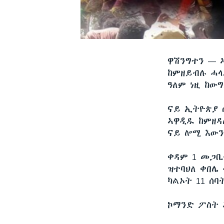
ዋሽንግተን —
ከምዘይብሉ ሓላ
ዓለም ነዚ ከውግ
ናይ ኢትዮጵያ 
ኣዋዲዱ ከምዘዳ
ናይ ሎሚ እውን
ቀዳም 1 መጋቢት
ዝተባህለ ቀበሌ
ካልኦት 11 ሰ
ኮማንድ ፖስት 