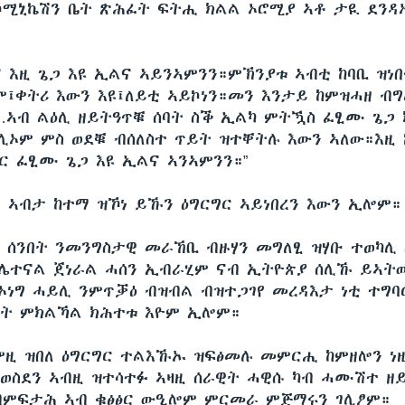
ኮሚኒኬሽን ቤት ጽሕፈት ፍትሒ ክልል ኦሮሚያ ኣቶ ታዪ ደንዳኦ
።
ና እዚ ጌጋ እዩ ኢልና ኣይንኣምንን።ምኽንያቱ ኣብቲ ከባቢ ዝነበ
ም፤ቀትሪ እውን እዩ፤ለይቲ ኣይኮነን።መን እንታይ ከምዝሓዘ ብ
…ኣብ ልዕሊ ዘይትዓጥቑ ሰባት ስቕ ኢልካ ምትዃስ ፈፂሙ ጌጋ
ሊኦም ምስ ወደቑ ብሰለስተ ጥይት ዝተቐትሉ እውን ኣለው።እዚ 
ር ፈፂሙ ጌጋ እዩ ኢልና ኣንኣምንን።”
 ኣብታ ከተማ ዝኾነ ይኹን ዕግርግር ኣይነበረን እውን ኢሎም።
ሰንበት ንመንግስታዊ መራኸቢ ብዙሃን መግለፂ ዝሃቡ ተወካሊ 
ሌተናል ጀነራል ሓሰን ኢብራሂም ናብ ኢትዮጵያ ሰሊኹ ይኣትው
 ኦነግ ሓይሊ ንምጥቓዕ ብዝብል ብዝተጋገየ መረዳእታ ነቲ ተግ
ታት ምክልኻል ክሕተቱ እዮም ኢሎም።
ምዚ ዝበለ ዕግርግር ተልእኹኡ ዝፍፅመሉ መምርሒ ከምዘሎን ነ
ወስደን ኣብዚ ዝተሳተፉ ኣዛዚ ሰራዊት ሓዊሱ ካብ ሓሙሽተ ዘ
ብምፍታሕ ኣብ ቁፅፅር ውዒሎም ምርመራ ምጅማሩን ገሊፆም።