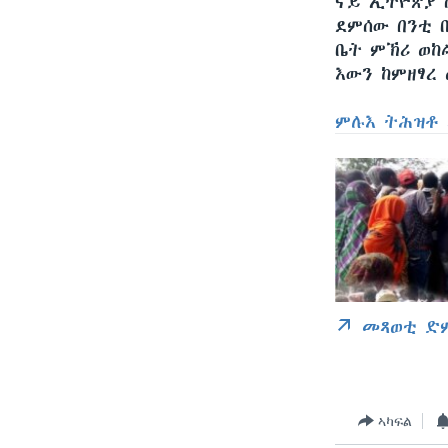
ናይ ኢትዮጵያ 
ደምሰው በንቲ 
ቤት ምኽሪ ወከ
እውን ከምዘፃረ
ምሉእ ትሕዝቶ 
መጻወቲ ድ
ኣካፍል