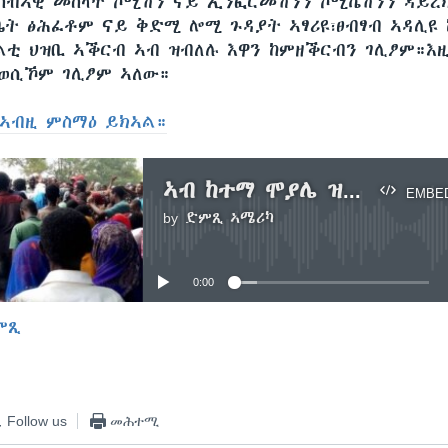
ሰብኣዊ መሰላት ኮሚሽን ናይ ኢንፎርመሽንን ኮሚኬሽንን ዳይረ
ቤት ፅሕፈቶም ናይ ቅድሚ ሎሚ ጉዳያት ኣፃሪዩ፣ፀብፃብ ኣዳሊዩ
ልቲ ህዝቢ ኣቕርብ ኣብ ዝብለሉ እዋን ከምዘቕርብን ገሊፆም።እ
 ወሲኾም ገሊፆም ኣለው።
ኣብዚ ምስማዕ ይክኣል።
ኣብ ከተማ ሞያሌ ዝተፈጸመ መቕተልቲ ብጌጋ እዩ ከምዘይኣምን ቤት ጽሕፈት ፍትሒ ክልል ኦሮምያ ገሊጹ
EMBE
by
ድምጺ ኣሜሪካ
No media source currently available
0:00
ምጺ
EMBED
Follow us
መሕተሚ