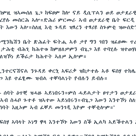
 ከምዚ ዝኣመሰለ ጌጋ ክፍፀም ከሎ ናይ ዲሲፕልን ወይ ወታደራዊ
ፃረየሉ መስርሕ ኣሎ።ድሕሪ ምርመራ ኣብ ወታደራዊ ቤት ፍርዲ
ት እውን ኣሎ።ስለዚ እቲ ጉዳይ ዝፃረን ተፃሪዩ ስጉምቲ ዝውሰድን
ኮሚንኬሽን ቤት ጽሕፈት ፍትሒ ኣቶ ታየ ግን ገበን ዝፈፀሙ ጥ
ብ ታሕቲ ብሕጊ ክሕተቱ ከምዘለዎምን ብጌጋ እዩ ተባሂሉ ዝተወሃ
ስለዝኾነ ይቕሬታ ክሕተት ኣለዎ ኢሎም።
ኢንተርናሽናል ንጉዳይ ቀርኒ ኣፍሪቃ ዝከታተሉ ኣቶ ፍስሃ ተክሌ
 እዩ ተፈፂሙ ዝብል ተቐባልነት የብሉን ይብሉ።
ሉ ሰባት ዕጥቒ ዝሓዙ ኣይነበሩን።ምስ ሓይልታት ፀጥታን ወታደ
ኣብ ስሓቦ ጉተቶ ዝኣተው ኣይነበሩን።ብጌጋ እውን እንተኾነ ስ
ሰባት እዚኦም ኣብ ፈቐዶ መንገዲ እዮም ተቐቲሎም።”
ፍስሃ ኣባላት ኦነግ ዋላ እንተኾኑ እውን ስቕ ኢልካ ኣይቕተልን