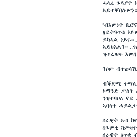
ሓላፊ ጉዳያት 
ኣይተቐበሉዎን
“ብእምነት ቢሮ
ዘይትዓጥቁ እዮ
ይክኣል ነይሩ።
ኣይክእልን።…ገ
ዝተፈፀመ እምበ
ንሶም ብተወሳኺ
ብቕድሚ ትማሊ 
ኮማንድ ፖስት 
ንዝተባህለ ናይ
ኣባላት ሓይል
ሰራዊት ኣብ ከ
ስጉምቲ ከምዝተ
ሰራዊት ዕጥቂ 