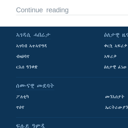
Continue reading
ኣገዳሲ ሓበሬታ
ዕለታዊ ዜ
ኣገባብ ኣተኣናግዳ
ቀርኒ ኣፍሪቃ
ብዛዕባና
ኣፍሪቃ
ርእሰ ዓንቀጽ
ዕለታዊ ፈነወ
ሰሙናዊ መደባት
ፖለቲካ
መንእሰያት
ጥዕና
ኤርትራውያን
ፍሉይ ዓምዲ