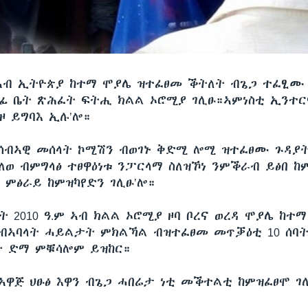
ኣብ ኢትዮጵያ ከተማ ሞያሌ ዝተፈፀመ ቕትለት ብጌጋ ተፈፂሙ
ፊ ቤት ጽሕፈት ፍትሒ ክልል ኦሮሚያ ገሊፁ።ኣምነስቲ ኢንተር
ዞ ይግባእ ኢሉ’ሎ።
ሰብኣዊ መሰላት ኮሚሽን ብወገኑ ቅድሚ ሎሚ ዝተፈፀሙ ጉዳያ
ለወ ብምግላፅ ተፀዋዕነቱ ንፓርላማ ስለዝኾነ ንምቕራብ ይፅበ ከም
 ምፅራይ ከምዝካየድን ገሊፁ’ሎ።
 2010 ዓ.ም ኣብ ክልል ኦሮሚያ ዞባ ቦረና ወረዳ ሞያሌ ከተማ
 ብኣባላት ሓይልታት ምክልኻል ብዝተፈፀመ መጥቓዕቲ 10 ሰባ
ባት ድማ ምቑሳሎም ይዝከር።
ኣዋጅ ህፁፅ እዋን ብጌጋ ሓበሬታ ነቲ መቕተልቲ ከምዝፈፀሞ ገሊ