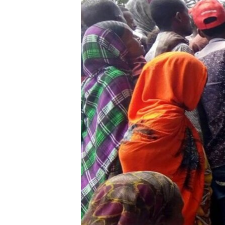
ቂሔ ጽልሚ