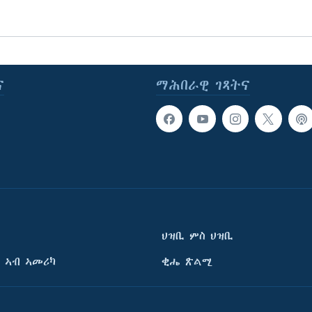
ና
ማሕበራዊ ገጻትና
ህዝቢ ምስ ህዝቢ
 ኣብ ኣመሪካ
ቂሔ ጽልሚ