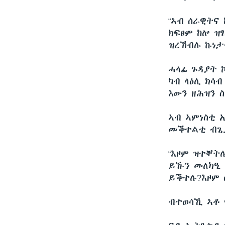
“ኣብ ሰራዊትና
ክፍፀም ከሎ ዝ
ዝረኽብሉ ኩነታ
ሓላፊ ጉዳያት 
ካብ ላዕሊ ክሳ
እውን ዘሕዝን 
ኣብ ኣምነስቲ 
መቕተልቲ ብጌጋ
“እዞም ዝተቐት
ይኹን መለክዒ 
ይቕተሉ?እዞም 
ብተወሳኺ ኣቶ 