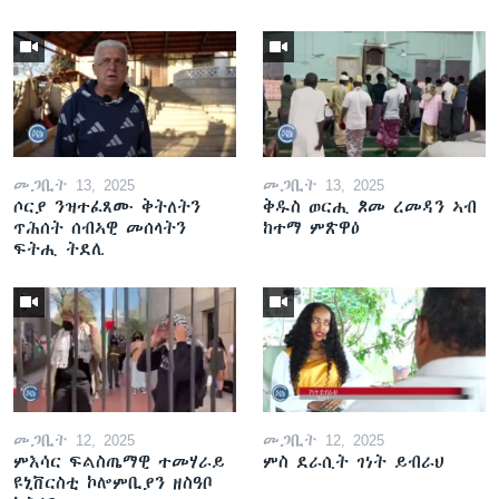
መጋቢት 13, 2025
መጋቢት 13, 2025
ሶርያ ንዝተፈጸሙ ቅትለትን
ቅዱስ ወርሒ ጾመ ረመዳን ኣብ
ጥሕሰት ሰብኣዊ መሰላትን
ከተማ ምጽዋዕ
ፍትሒ ትደሊ
መጋቢት 12, 2025
መጋቢት 12, 2025
ምእሳር ፍልስጤማዊ ተመሃራይ
ምስ ደራሲት ገነት ይብራህ
ዩኒቨርስቲ ኮሎምቢያን ዘስዓቦ