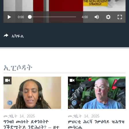
ቂሔ ጽልሚ
ቋንቋታት
0:00
4:00
ኣካፍል
ኢፒሶዳት
መጋቢት 14, 2025
መጋቢት 14, 2025
ግንዛበ መሰላት ደቀንስትዮ
ምህርቲ ሕርሻ ንምዕባይ ዝሕግዝ
ንቕድሚት'ዶ ንድሕሪት? -- ዘተ
መሳርሒ