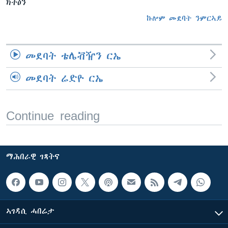
ክትዕን
ኩሎም መደባት ንምርኣይ
መደባት ቴሌቭዥን ርኤ
መደባት ሬድዮ ርኤ
Continue reading
ማሕበራዊ ገጻትና
ኣገዳሲ ሓበሬታ