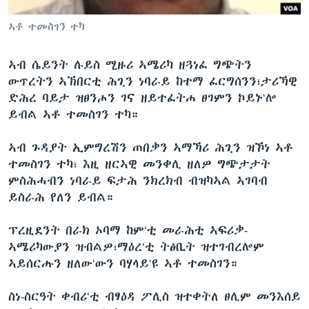
ቂሔ ጽልሚ
ቋንቋታት
ኣቶ ተመስገን ተካ
ኣብ ሴይንት ሉይስ ሚዙሪ ኣሜሪካ ዘጓነፈ ግጭትን
ውጥረትን ኣኽበርቲ ሕጊን ነባራይ ከተማ ፈርግሰንን፣ታሪኻዊ
ድሕረ ባይታ ዝፀንሖን ገና ዘይተፈትሐ ፀገምን ኮይኑ‘ሎ
ይብል ኣቶ ተመስገን ተካ።
ኣብ ጉዳያት ኢምግረሽን ጠበቃን ኣማኻሪ ሕጊን ዝኾነ ኣቶ
ተመስገን ተካ፣ እዚ ዘርኣዊ መንቀሊ ዘለዎ ግጭታታት
ምስሕሓብን ነባራይ ፍታሕ ንክረክብ ብዝካኣል ኣገባብ
ይስራሕ የለን ይብል።
ፕረዚደንት በራክ ኦባማ ከም‘ቲ መራሕቲ ኣፍሪቃ-
ኣሜሪካውያን ዝብልዎ፣ማዕረ‘ቲ ትፅቢት ዝተገብረሎም
ኣይሰርሑን ዘለው‘ውን ባሃላይ‘ዩ ኣቶ ተመስገን።
ስነ-ስርዓት ቀብሪ‘ቲ ብፃዕዳ ፖሊስ ዝተቀትለ ፀሊም መንእሰይ