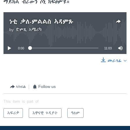
ማይክል ብራውን ሶኒ ክፍፀም‘ዩ።
ነቲ ቃለ-ምልልስ ኣዳምጹ
by
ድምጺ ኣሜሪካ
No media source currently available
0:00
11:03
መራገፊ
ኣካፍል
Follow us
This item is part of
ኣፍሪቃ
እዋናዊ ጉዳያት
ዓለም