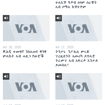
ተልእኾ ዓቃብ ሰላም ሰራዊት
ኣብ ሶማል ክኾኑ'ዮም
ጥሪ 28, 2025
ጥሪ 17, 2025
ዋሕዲ ተመሃሮ ንስልጠና ቋንቋ
ትንታነ- ንፖሊሲ ምሩጽ
ምልክት ኣብ ሓደጋ የውድቕ
ፕረዚደንት ኣመሪካ ዶናልድ
ትራምፕ ኣብ ኣፍሪቃ እንታይ
ይመስል?