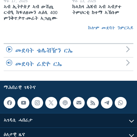
ጥሪ 17, 2025
ጥሪ 13, 2025
ኣብ ኢትዮጵያ ኣብ ውሽጢ
ክልከላ ሕጃብ ኣብ ኣብያተ
ርብዒ ክፍለዘመን ልዕሊ 400
ትምህርቲ ከተማ ኣኽሱም
ምንቅጥቃጥ-መሬት ኣጋጢሙ
ኩሎም መደባት ንምርኣይ
መደባት ቴሌቭዥን ርኤ
መደባት ሬድዮ ርኤ
ማሕበራዊ ገጻትና
ኣገዳሲ ሓበሬታ
ዕለታዊ ዜና