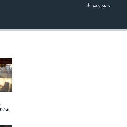
መራገፊ
EMBED
ን
 ፍትሒ