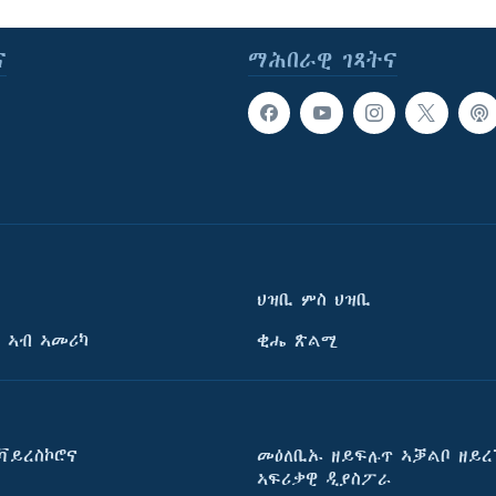
ና
ማሕበራዊ ገጻትና
ህዝቢ ምስ ህዝቢ
 ኣብ ኣመሪካ
ቂሔ ጽልሚ
ቫይረስኮሮና
መዕለቢኡ ዘይፍሉጥ ኣቓልቦ ዘይረ
ኣፍሪቃዊ ዲያስፖራ