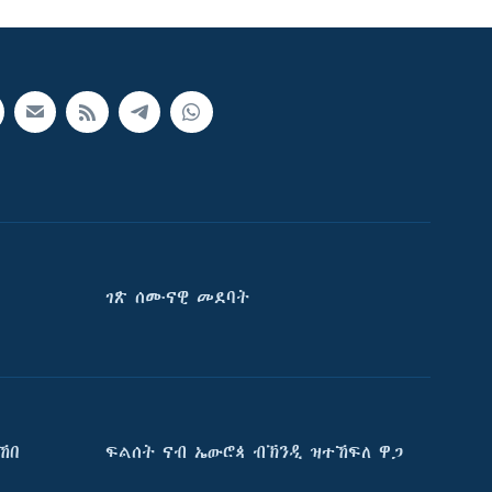
ገጽ ሰሙናዊ መደባት
ኸበ
ፍልሰት ናብ ኤውሮጳ ብኽንዲ ዝተኸፍለ ዋጋ