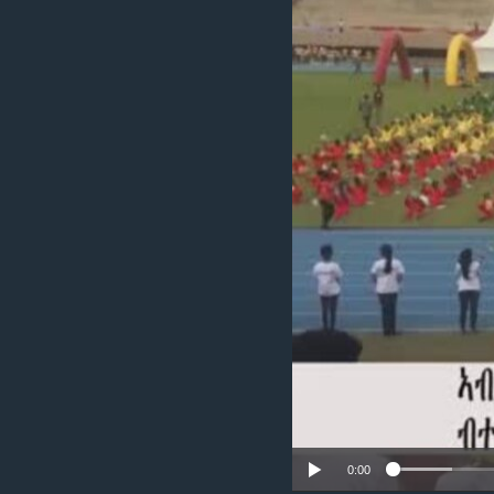
ቂሔ ጽልሚ
0:00