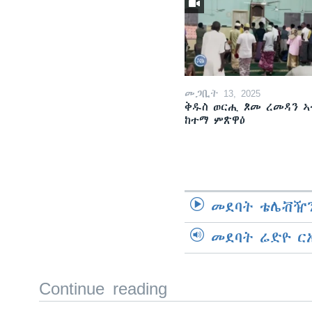
መጋቢት 13, 2025
ቅዱስ ወርሒ ጾመ ረመዳን ኣ
ከተማ ምጽዋዕ
መደባት ቴሌቭዥን
መደባት ሬድዮ ር
Continue reading