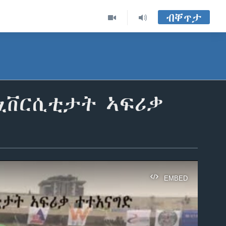
ብቐጥታ
ኒቨርሲቲታት ኣፍሪቃ
EMBED