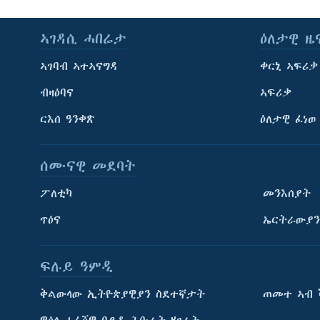
ኣገዳሲ ሓበሬታ
ዕለታዊ ዜ
ኣገባብ ኣተኣናግዳ
ቀርኒ ኣፍሪቃ
ብዛዕባና
ኣፍሪቃ
ርእሰ ዓንቀጽ
ዕለታዊ ፈነወ
ሰሙናዊ መደባት
ፖለቲካ
መንእሰያት
ጥዕና
ኤርትራውያን
ፍሉይ ዓምዲ
ትምህርቲ እንግሊዝኛ
ቅልውላው ኢትዮጵያዊያን ስደተኛታት
ጠመተ ኣብ 
ማሕበራዊ ገጻትና