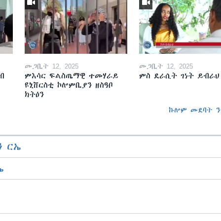
መጋቢት 12, 2025
መጋቢት 12, 2025
ብ
ምእሳር ፍልስጤማዊ ተመሃራይ
ምስ ደራሲት ገነት ይብራህ
ዩኒቨርስቲ ኮሎምቢያን ዘስዓቦ
ክትዕን
ኩሎም መደባት ን
 ርኤ
ኤ