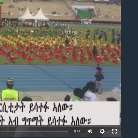
able
0:44