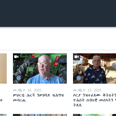
መጋቢት 14, 2025
መጋቢት 13, 2025
ምህርቲ ሕርሻ ንምዕባይ ዝሕግዝ
ሶርያ ንዝተፈጸሙ ቅትለት
ዘተ
መሳርሒ
ጥሕሰት ሰብኣዊ መሰላትን
ትደሊ