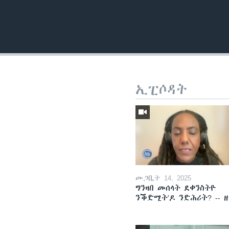
ኢፒሶዳት
መጋቢት 14, 2025
ግንዛበ መሰላት ደቀንስትዮ
ንቕድሚት'ዶ ንድሕሪት? -- 