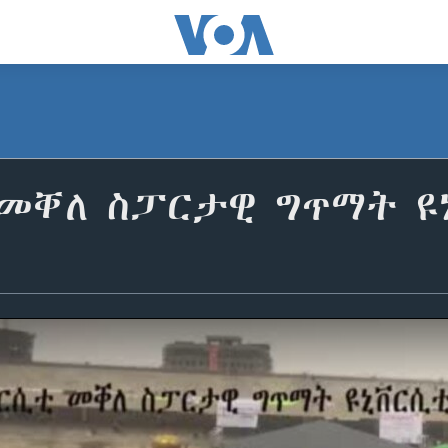
 መቐለ ስፓርታዊ ግጥማት ዩ