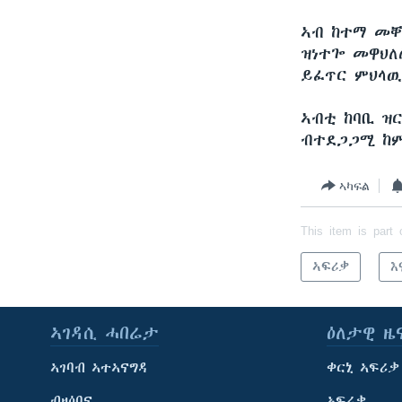
ኣብ ከተማ መቐ
ዝነተጐ መዋህለ
ይፈጥር ምህላዉ
ኣብቲ ከባቢ ዝ
ብተደጋጋሚ ከም
ኣካፍል
This item is part 
ኣፍሪቃ
እ
ኣገዳሲ ሓበሬታ
ዕለታዊ ዜ
ኣገባብ ኣተኣናግዳ
ቀርኒ ኣፍሪቃ
ብዛዕባና
ኣፍሪቃ