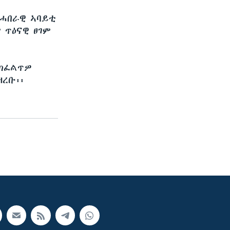
 ሓበራዊ ኣባይቲ
 ጥዕናዊ ፀገም
 ክፈልጥዎ
ረቡ፡፡