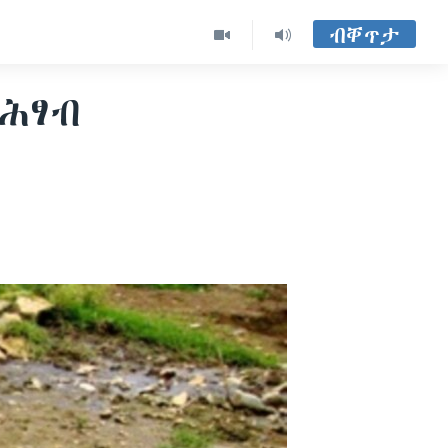
ብቐጥታ
 ሕፃብ