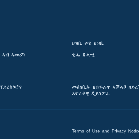
ህዝቢ ምስ ህዝቢ
 ኣብ ኣመሪካ
ቂሔ ጽልሚ
ቫይረስኮሮና
መዕለቢኡ ዘይፍሉጥ ኣቓልቦ ዘይረ
ኣፍሪቃዊ ዲያስፖራ
Terms of Use and Privacy Notic