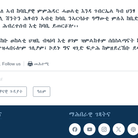
ለ ኣብ ከባቢያዊ ምምሕዳር ሓወልቲ እንዳ ገብርኤል ካብ ህንፃ
ሊ ሽንትን ሕፃብን ኣብቲ ከባቢ ንኣርባዕተ ዓማውቲ ምሉእ ከቢድ
 ሕብረተሰብ እቲ ከባቢ ይጠርዕ’ሎ፡፡
ርከቡ ወከልቲ ህዝቢ ብዛዕባ እቲ ፀገም ዝምልከቶም ሰበስልጣናት
ዝሓበሩሎም ገሊፆም፤ ኮይኑ ግና ዛጊድ ፍታሕ ከምዘይረኸቡ ይዛ
Follow us
መሕተሚ
of
ዋናዊ ጉዳያት
ዓለም
ና
ማሕበራዊ ገጻትና