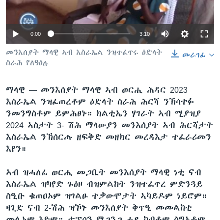
ቂሔ ጽልሚ
ቋንቋታት
0:00
3:10
መንእሰያት ማላዊ ኣብ እስራኤል ንዝተፈጥሩ ዕድላት
መራገፊ
ስራሕ የለዓዕሉ
ማላዊ —
መንእሰያት ማላዊ ኣብ ወርሒ ሕዳር 2023
እስራኤል ንዝፈጠረቶም ዕድላት ስራሕ ሕርሻ ንኽሳተፉ
ንመንግስቶም ይምሕፀኑ። ክልቲኤን ሃገራት ኣብ ሚያዝያ
2024 ኣስታት 3- ሽሕ ማላውያን መንእሰያት ኣብ ሕርሻታት
እስራኤል ንኽሰርሑ ዘፍቅድ መዘክር መረዳእታ ተፈራሪመን
እየን።
ኣብ ዝሓለፈ ወርሒ መጋቢት መንእሰያት ማላዊ ነቲ ናብ
እስራኤል ዝካየድ ጉዕዞ ብዝምልከት ንዝተፈጥረ ምድንጓይ
ስዒቡ ቁጠዐኦም ዝገልፁ ተቃውሞታት ኣካይዶም ነይሮም።
ዛጊድ ናብ 2-ሽሕ ዝኾኑ መንእሰያት ቅጥዒ መመልከቲ
መሊኦም እዮም። ታፕሶን ማጋንጋ ሓደ ካብቶም ስግኣቶም