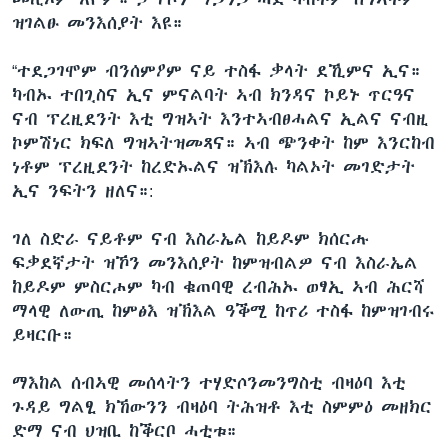
ዝገልፁ መንእሰያት እዩ።
“ተደጋገሞም ብንሰምዖም ናይ ተስፋ ቃላት ደኺምና ኢና።
ካብኡ ተበጊስና ኢና ምናልባት ኣብ ክንዳና ኮይኑ ጥርዓና
ናብ ፕረዚደንት እቲ ግዝኣት እንተኣብፀሓልና ኢልና ናብዚ
ኮምሽነር ክፍለ ግዝኣትዝመጻና። ኣብ ጭንቀት ከም እንርከብ
ነቶም ፕረዚደንት ከረድኡልና ዝኽእሉ ካልኦት መገድታት
ኢና ንፍትን ዘለና።:
ገለ ስድራ ናይቶም ናብ እስራኤል ከይዶም ክሰርሑ
ፍቃደኛታት ዝኾን መንእሰያት ከምዝብልዎ ናብ እስራኤል
ከይዶም ምስርሖም ካብ ቁጠባዊ ረብሕኡ ወፃኢ ኣብ ሕርሻ
ማላዊ ለውጢ ከምፅእ ዝኽእል ዓቕሚ ከጥሪ ተስፋ ከምዝገብሩ
ይዛርቡ።
ማእከል ሰብኣዊ መሰላትን ተሃድሶንመንግስቲ ብዛዕባ እቲ
ጉዳይ ግልፂ ክኸውንን ብዛዕባ ትሕዝቶ እቲ ስምምዕ መዘክር
ድማ ናብ ህዝቢ ከቕርቦ ሓቲቱ።