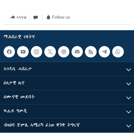
ኣካፍል
Follow us
ማሕበራዊ ገጻትና
ኣገዳሲ ሓበሬታ
ዕለታዊ ዜና
ሰሙናዊ መደባት
ፍሉይ ዓምዲ
ብዛዕባ ድምጺ ኣሜሪካ ፈነወ ቋንቋ ትግርኛ