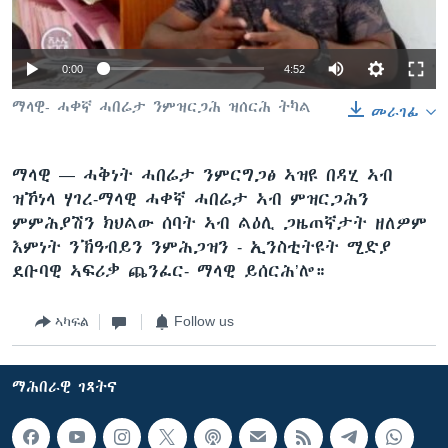
ቂሔ ጽልሚ
ቋንቋታት
0:00
4:52
ማላዊ- ሓቀኛ ሓበሬታ ንምዝርጋሕ ዝሰርሕ ትካል
መራገፊ
ማላዊ —
ሓቅነት ሓበሬታ ንምርግጋፅ ኣዝዩ በዳሂ ኣብ
ዝኾነላ ሃገረ-ማላዊ ሓቀኛ ሓበሬታ ኣብ ምዝርጋሕን
ምምሕያሽን ክህልው ሰባት ኣብ ልዕሊ ጋዜጠኛታት ዘለዎም
እምነት ንኽዓብይን ንምሕጋዝን - ኢንስቲትዩት ሚድያ
ደቡባዊ ኣፍሪቃ ጨንፈር- ማላዊ ይሰርሕ’ሎ።
ኣካፍል
Follow us
ማሕበራዊ ገጻትና