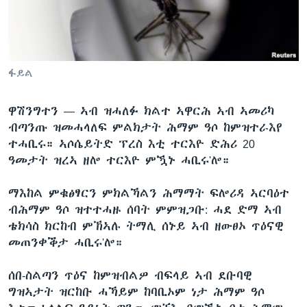
ቂሔ ጽልሚ
ቋንቋታት
ፋይል
ዋሽንግተን —
ኣብ ዝሓለፉ ክልተ ኣዋርሕ ኣብ ኣመሪካ
ብጣንጡ ዝመሓላለፍ ምልክታት ሕማም ዓሶ ከምዝተራእየ
ተሓቢሩ። ኣሶሴይትድ ፕረስ እቲ ተርእዮ ድሕሪ 20
ዓመታት ዝረኣ ዘሎ ተርእዮ ምዃኑ ሓቢሩ'ሎ።
ማእከል ምቁፅፃርን ምክልኻልን ሕማማት ፍሎሪዳ ኣርባዕተ
ብሕማም ዓሶ ዝተተሓዙ ሰባት ምምዝጋቡ: ሓደ ድማ ኣብ
ቴክሳስ ክርከብ ምኽኣሉ ትማሊ ሰኑይ ኣብ ዘውፀኦ ጥዕናዊ
መጠንቀቕታ ሓቢሩ'ሎ።
ሰበ-ስልጣን ጥዕና ከምዝብልዎ ብፍላይ ኣብ ደቡባዊ
ግዝኣታት ዝርከቡ ሓኻይም ከባቢኦም ነታ ሕማም ዓሶ