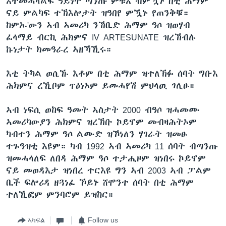
እተመሓላልፍ ዓይነት ጣንጡ ምቹእ ብምዃኑ በቲ ሕማም
ናይ ምልካፍ ተኽእሎታት ዝዓበየ ምዃኑ የጠንቅቑ።
ከምኡ'ውን ኣብ ኣመሪካ ንኸቢድ ሕማም ዓሶ ዝወሃብ
ፈላማይ ብርኪ ሕክምና IV ARTESUNATE ዝረኽብሉ
ኩነታት ክመዓራረ ኣዘኻኺሩ።
እቲ ትካል ወሲኹ እቶም በቲ ሕማም ዝተለኽፉ ሰባት ግቡእ
ሕክምና ረኺቦም ጥዕነኦም ይመሓየሽ ምህላዉ ገሊፁ።
ኣብ ነፍሲ ወከፍ ዓመት ኣስታት 2000 ብዓሶ ዝሓመሙ
ኣመሪካውያን ሕክምና ዝረኽቡ ኮይኖም መብዛሕትኦም
ካብተን ሕማም ዓሶ ልሙድ ዝኾነለን ሃገራት ዝመፁ
ተጉዓዝቲ እዩም። ካብ 1992 ኣብ ኣመሪካ 11 ሰባት ብጣንጡ
ዝመሓላለፍ ለበዳ ሕማም ዓሶ ተታሒዞም ዝነበሩ ኮይኖም
ናይ መወዳእታ ዝነበረ ተርእዩ ግን ኣብ 2003 ኣብ ፓልም
ቢች ፍሎሪዳ ዘጓነፈ ኾይኑ ሸሞንተ ሰባት በቲ ሕማም
ተለኺፎም ምንባሮም ይዝከር።
ኣካፍል
Follow us