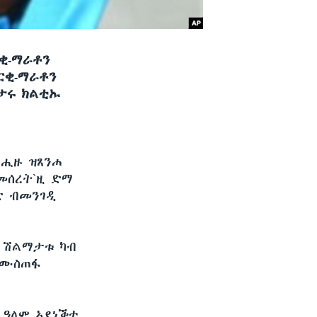
ቂ-ማራቶን
ርቂ-ማራቶን
ዕታሩ ክልቲኡ
ታሒዙ ዝጸንሐ
ብመሰረት`ዚ ድማ
ድ ብመንገዲ
ይ ሽልማታቱ ካብ
 ሙስጠፋ
 ዓለም ኣደነቕቲ