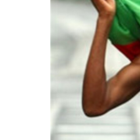
ቂሔ ጽልሚ