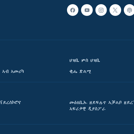
ህዝቢ ምስ ህዝቢ
 ኣብ ኣመሪካ
ቂሔ ጽልሚ
ቫይረስኮሮና
መዕለቢኡ ዘይፍሉጥ ኣቓልቦ ዘይረ
ኣፍሪቃዊ ዲያስፖራ