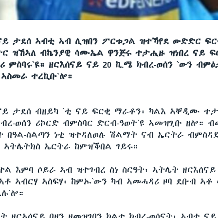
ናይ ታደሰ ኣብቲ ኣብ ሊዝበን ፖርቱጋል ዝተኻየደ ውድድር ፍር
ዓትር ዝኸኣለ ብኬንያዊ ሳሙኤል ዋንጅሩ ተታሒዙ ዝነበረ ናይ ፍ
ሪ ምስባሩ`ዩ። ዘርእሰናይ ናይ 20 ኪ.ሜ ክብረ-ወሰን `ውን ብም
ኣስመራ ተረኪቡ`ሎ።
ናይ ታደሰ ብዘይካ `ቲ ናይ ፍርቂ ማራቶን፡ ካልእ ኣቐዲሙ ተ
ክብረ-ወሰን ሪኮርድ ብምስባር ድርብ-ዓወት`ዩ ኣመዝጊቡ ዘሎ። 
ት በዓል-ስልጣን ነቲ ዝተዳለወሉ ሽልማት ናብ ኤርትራ ብምስዳ
ን ኣትሌትክስ ኤርትራ ከምዝቕበል ገይሩ።
ተል እምባ ሶይራ ኣብ ዝተገብረ ስነ ስርዓት፡ ኣትሌት ዘርእሰና
 ኣቶ ኣብርሃ ኣስፍሃ፡ ከምኡ`ውን ካብ ኣመሓዳሪ ዞባ ደቡብ ኣቶ
ሉ`ሎ።
ት ዘርኣሰናይ በዘን ዘመዝገበን ክልተ ክብረ-ወሰናት፡ ኣብቲ ናይ