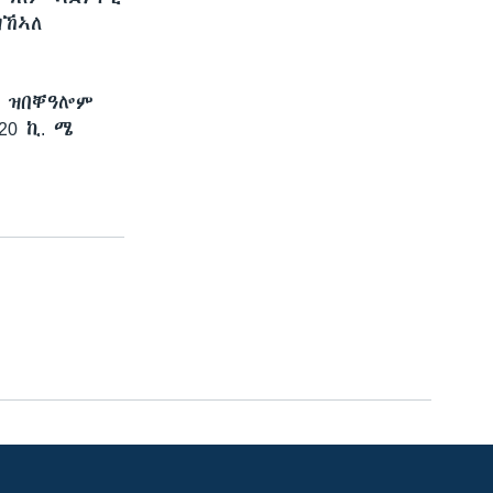
ዝኸኣለ
ም ዝበቐዓሎም
20 ኪ. ሜ