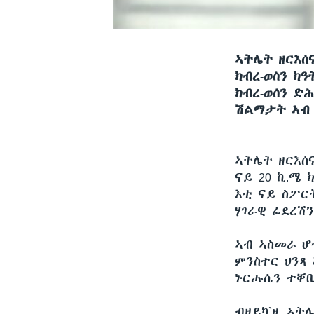
ኣትሌት ዘርእሰ
ክብረ-ወስን ክ
ክብረ-ወሰን ድሕ
ሽልማታት ኣብ 
ኣትሌት ዘርእሰ
ናይ 20 ኪ.ሜ 
እቲ ናይ ስፖር
ሃገራዊ ፈደረሽ
ኣብ ኣስመራ ሆ
ምንስተር ህንጻ
ኑርሑሴን ተቐቢ
ብዘይካ`ዚ ኣትሌ