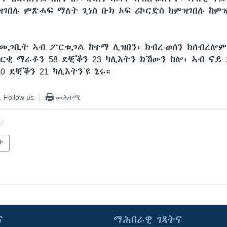
ገበሉ ምጽሓፍ ማለት ጊነስ ቡክ ኦፍ ሪኮርድስ ክምዝገበሉ ከም
መጋቢት ኣብ ፖርቱጋል ከተማ ሊዝበን፡ ክብረ-ወሰን ክሰብረሎ
ርቂ ማራቶን 58 ደቒቕን 23 ካሊእትን ክኸውን ከሎ፡ ኣብ ናይ 
 ደቒቕን 21 ካሊእትን`ዩ ኔሩ።
Follow us
መሕተሚ
of
ቃ
ና
ማሕበራዊ ገጻትና