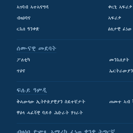
ኣገባብ ኣተኣናግዳ
ቀርኒ ኣፍሪቃ
ብዛዕባና
ኣፍሪቃ
ርእሰ ዓንቀጽ
ዕለታዊ ፈነወ
ሰሙናዊ መደባት
ፖለቲካ
መንእሰያት
ጥዕና
ኤርትራውያን
ፍሉይ ዓምዲ
ትምህርቲ እንግሊዝኛ
ቅልውላው ኢትዮጵያዊያን ስደተኛታት
ጠመተ ኣብ 
ማሕበራዊ ገጻትና
ዋዕላ ሓፈሻዊ ባይቶ ሕቡራት ሃገራት
ብዛዕባ ድምጺ ኣሜሪካ ፈነወ ቋንቋ ትግርኛ