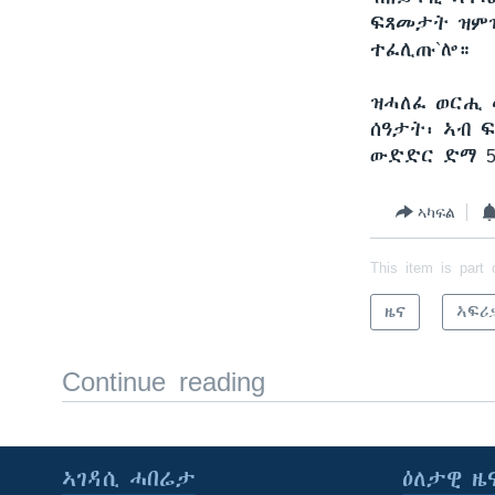
ፍጻመታት ዝምዝ
ተፈሊጡ`ሎ።
ዝሓለፈ ወርሒ 
ሰዓታት፡ ኣብ ፍ
ውድድር ድማ 50
ኣካፍል
This item is part 
ዜና
ኣፍሪ
Continue reading
ኣገዳሲ ሓበሬታ
ዕለታዊ ዜ