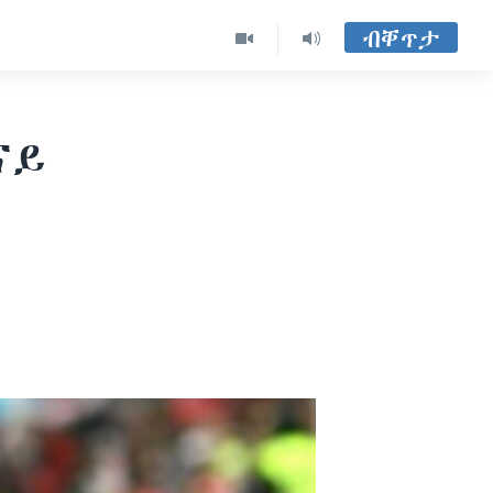
ብቐጥታ
ናይ