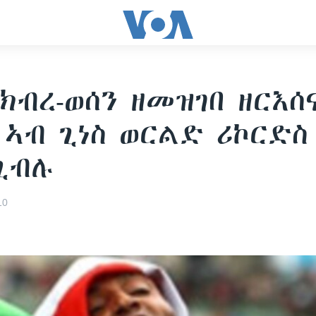
ክብረ-ወሰን ዘመዝገበ ዘርእሰ
 ኣብ ጊነስ ወርልድ ሪኮርድስ
ጊብሉ
10