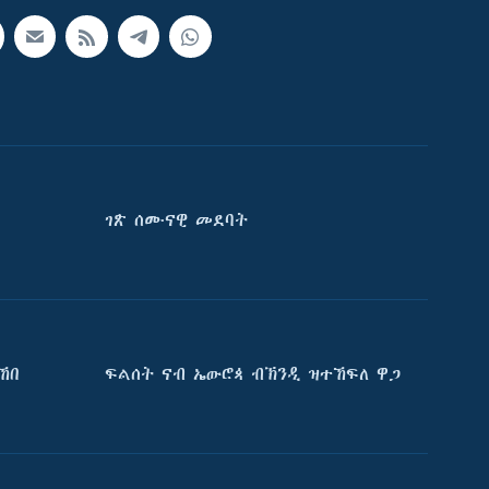
ገጽ ሰሙናዊ መደባት
ኸበ
ፍልሰት ናብ ኤውሮጳ ብኽንዲ ዝተኸፍለ ዋጋ