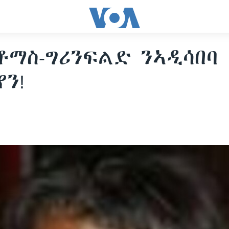
ቶማስ-ግሪንፍልድ ንኣዲሳበባ
የን!