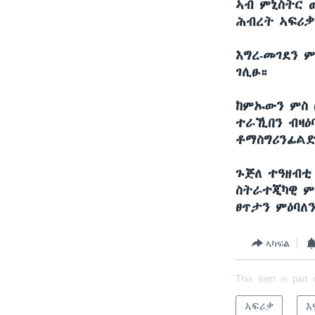
ኣብ ምኒስትር 
ሕብረት ኣፍሪቃ 
እግረ-መገደን 
ገሊፁ።
ከምኡውን ምስ 
ተራኺበን ብዛዕ
ቶማስግሪንፊል
ጉጅለ ተዓዘብቲ
ስትራተጂካዊ ም
ፀጥታን ምዕባለ
ኣካፍል
This item is part 
ኣፍሪቃ
እ