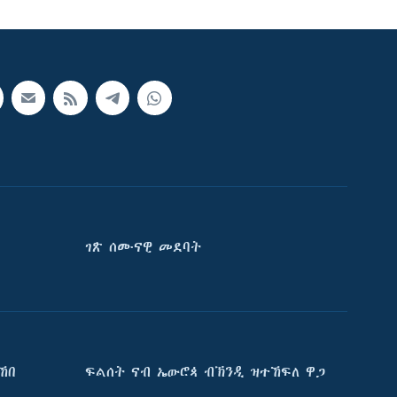
ገጽ ሰሙናዊ መደባት
ኸበ
ፍልሰት ናብ ኤውሮጳ ብኽንዲ ዝተኸፍለ ዋጋ