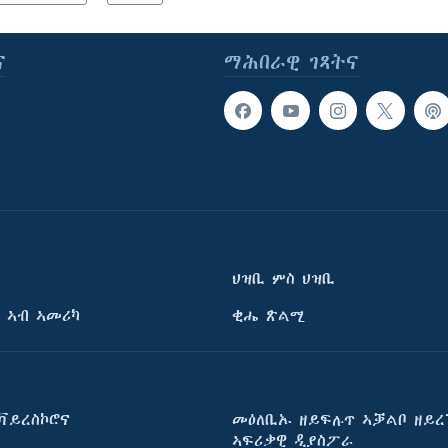
ና
ማሕበራዊ ገጻትና
ህዝቢ ምስ ህዝቢ
 ኣብ ኣመሪካ
ቂሔ ጽልሚ
ቫይረስኮሮና
መዕለቢኡ ዘይፍሉጥ ኣቓልቦ ዘይረ
ኣፍሪቃዊ ዲያስፖራ