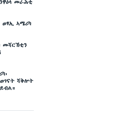
፡ንዋዕላ መራሕቲ
 ወፃኢ ኣሜሪካ
ኸ መሻርኽቲን
ዳ
ሪካ፡
 ወገናት ሻቅሎት
 ይብል።