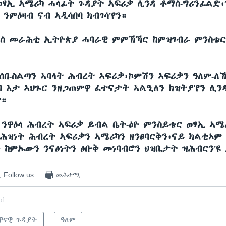
ወፃኢ ኣሜሪካ ሓላፊት ጉዳያት ኣፍሪቃ ሊንዳ ቶማስ-ግሪንፊልድ
ንምዕዛብ ናብ ኣዲሳበባ ክብገሳ’የን።
ምስ መራሕቲ ኢትዮጵያ ሓባራዊ ምምኽኻር ከምዝገብራ ምንስቴር
ሰበ-ስልጣን ኣባላት ሕብረት ኣፍሪቃ፡ኮምሽን ኣፍሪቃን ዓለም-ለ
ባ እታ ኣህጉር ንዘጋጠምዋ ፈተናታት ኣልዒለን ክዝትያ’የን ሊን
ድ።
 ንዋዕላ ሕብረት ኣፍሪቃ ይብል ቤት-ዕዮ ምንስይቴር ወፃኢ ኣሜ
ሕዝነት ሕብረት ኣፍሪቃን ኣሜሪካን ዘንፀባርቅን፡ናይ ክልቲኦም
ን ከምኡውን ንናፅነትን ፅቡቅ መነባብሮን ህዝቢታት ዝሕብርን’ዩ
Follow us
መሕተሚ
of
ዋናዊ ጉዳያት
ዓለም