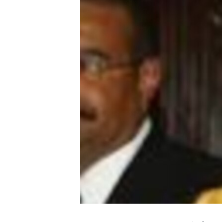
ቂሔ ጽልሚ