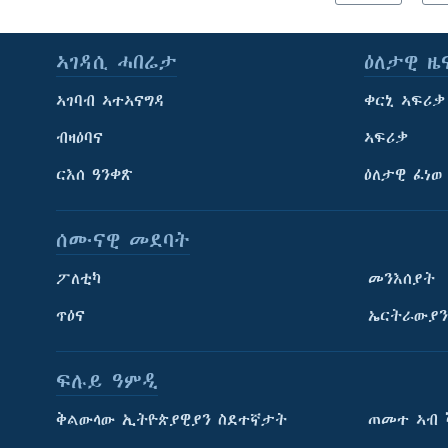
ኣገዳሲ ሓበሬታ
ዕለታዊ ዜ
ኣገባብ ኣተኣናግዳ
ቀርኒ ኣፍሪቃ
ብዛዕባና
ኣፍሪቃ
ርእሰ ዓንቀጽ
ዕለታዊ ፈነወ
ሰሙናዊ መደባት
ፖለቲካ
መንእሰያት
ጥዕና
ኤርትራውያን
ፍሉይ ዓምዲ
ትምህርቲ እንግሊዝኛ
ቅልውላው ኢትዮጵያዊያን ስደተኛታት
ጠመተ ኣብ 