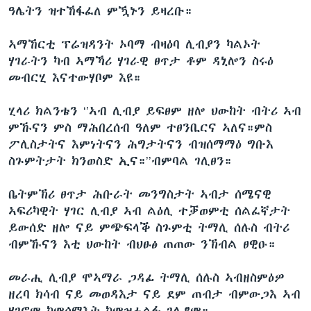
ዓሌትን ዝተኸፋፈለ ምዃኑን ይዛረቡ።
ኣማኸርቲ ፕሬዝዳንት ኦባማ ብዛዕባ ሊብያን ካልኦት
ሃገራትን ካብ ኣማኻሪ ሃገራዊ ፀጥታ ቶም ዳኒሎን ስሩዕ
መብርሂ እናተውሃቦም እዩ።
ሂላሪ ክልንቴን ‘’ኣብ ሊብያ ይፍፀም ዘሎ ህውከት ብትሪ ኣብ
ምኹናን ምስ ማሕበረሰብ ዓለም ተፀንቢርና ኣለና።ምስ
ፖሊስታትና እምነትናን ሕግታትናን ብዝሰማማዕ ግቡእ
ስጉምትታት ክንወስድ ኢና።’’ብምባል ገሊፀን።
ቤትምኽሪ ፀጥታ ሕቡራት መንግስታት ኣብታ ሰሜናዊ
ኣፍሪካዊት ሃገር ሊብያ ኣብ ልዕሊ ተቓወምቲ ሰልፈኛታት
ይውሰድ ዘሎ ናይ ምጭፍላቕ ስጉምቲ ትማሊ ሰሉስ ብትሪ
ብምኹናን እቲ ህውከት ብህፁፅ ጠጠው ንኽብል ፀዊዑ።
መራሒ ሊብያ ሞኣማራ ጋዳፊ ትማሊ ሰሉስ ኣብዘስምዕዎ
ዘረባ ክሳብ ናይ መወዳእታ ናይ ደም ጠብታ ብምውጋእ ኣብ
ሃገሮም ከምሰማእት ከምዝሓልፉ ገሊፆም።