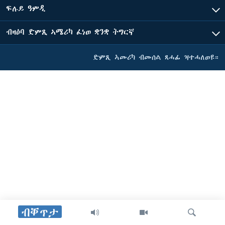
ፍሉይ ዓምዲ
ብዛዕባ ድምጺ ኣሜሪካ ፈነወ ቋንቋ ትግርኛ
ድምጺ ኣመሪካ ብመሰል ጸሓፊ ዝተሓለወዩ።
ብቐጥታ