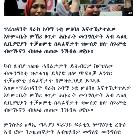
ቂሔ ጽልሚ
ቋንቋታት
ፕሬዝዳንት ባራክ ኦባማ ነቲ ምዕባለ እናተኸታተልዎ
እዮም።ቤት ምኽሪ ፀጥታ ሕቡራት መንግስታት ኣብ ልዕሊ
ሊቢያዊያን ተቓወምቲ ሰልፈኛታት ዝውሰድ ዘሎ ስጉምቲ
ብምኹናን ብህፁፅ ጠጠው ንኽብል ፀዊዑ።
ካብ ሊብያ ዝወፁ ሓበሬታታት ይሕብርዎ ከምዘለው
ብመንግስቲ ዝተሓገዘ ይካየድ ዘሎ ጭፍለቓ ኣንፃር
ተቓወምቲ ሰልፈኛታት ከምዝተጋደደ ይገልፁ
ኣለው።ፕሬዝዳንት ባራክ ኦባማ ነቲ ምዕባለ እናተኸታተልዎ
እዮም።ቤት ምኽሪ ፀጥታ ሕቡራት መንግስታት ኣብ ልዕሊ
ሊቢያዊያን ተቓወምቲ ሰልፈኛታት ዝውሰድ ዘሎ ስጉምቲ
ብምኹናን ብህፁፅ ጠጠው ንኽብል ፀዊዑ።
ምንስትሪ ወፃኢ ጣልያን ፍራንኮ ፍራቲኒ ሎማዕንቲ ረቡዕ
ኣብ ሮም ንጋዜጠኛታት ኣብዝሃብዎ መግለፂ መንግስቲ