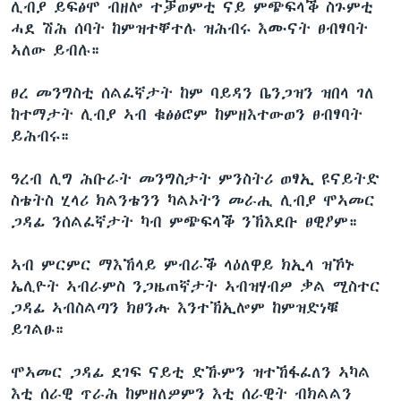
ሊብያ ይፍፅሞ ብዘሎ ተቓወምቲ ናይ ምጭፍላቕ ስጉምቲ
ሓደ ሽሕ ሰባት ከምዝተቐተሉ ዝሕብሩ እሙናት ፀብፃባት
ኣለው ይብሉ።
ፀረ መንግስቲ ሰልፈኛታት ከም ባይዳን ቤንጋዝን ዝበላ ገለ
ከተማታት ሊብያ ኣብ ቁፅፅሮም ከምዘእተውወን ፀብፃባት
ይሕብሩ።
ዓረብ ሊግ ሕቡራት መንግስታት ምንስትሪ ወፃኢ ዩናይትድ
ስቴትስ ሂላሪ ክልንቴንን ካልኦትን መራሒ ሊብያ ሞኣመር
ጋዳፊ ንሰልፈኛታት ካብ ምጭፍላቕ ንኽእደቡ ፀዊዖም።
ኣብ ምርምር ማእኸላይ ምብራቕ ላዕለዋይ ክኢላ ዝኾኑ
ኤሊዮት ኣብራምስ ንጋዜጠኛታት ኣብዝሃብዎ ቃል ሚስተር
ጋዳፊ ኣብስልጣን ክፀንሑ እንተኽኢሎም ከምዝድነቑ
ይገልፁ።
ሞኣመር ጋዳፊ ደገፍ ናይቲ ድኹምን ዝተኸፋፈለን ኣካል
እቲ ሰራዊ ጥራሕ ከምዘለዎምን እቲ ሰራዊት ብክልልን