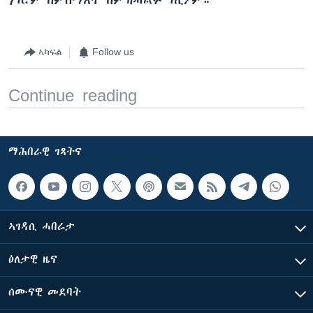
ኣካፍል
Follow us
Continue reading
ማሕበራዊ ገጻትና
ኣገዳሲ ሓበሬታ
ዕለታዊ ዜና
ሰሙናዊ መደባት