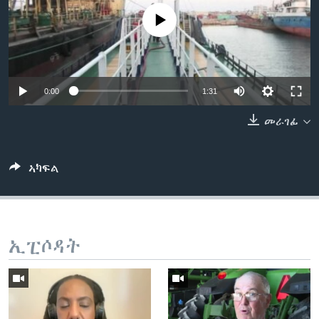
ቂሔ ጽልሚ
No media source currently available
ቋንቋታት
0:00
1:31
መራገፊ
ኣካፍል
ኢፒሶዳት