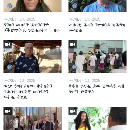
መጋቢት 14, 2025
መጋቢት 14, 2025
ግንዛበ መሰላት ደቀንስትዮ
ምህርቲ ሕርሻ ንምዕባይ ዝሕግዝ
ንቕድሚት'ዶ ንድሕሪት? -- ዘተ
መሳርሒ
መጋቢት 13, 2025
መጋቢት 13, 2025
ሶርያ ንዝተፈጸሙ ቅትለትን
ቅዱስ ወርሒ ጾመ ረመዳን ኣብ
ጥሕሰት ሰብኣዊ መሰላትን
ከተማ ምጽዋዕ
ፍትሒ ትደሊ