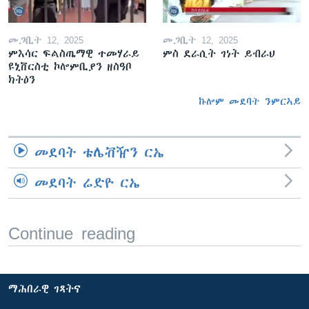
መጋቢት 12, 2025
መጋቢት 12, 2025
ምእሳር ፍልስጤማዊ ተመሃራይ
ምስ ደራሲት ገነት ይብራህ
ዩኒቨርስቲ ኮሎምቢያን ዘስዓቦ
ክትዕን
ኩሎም መደባት ንምርኣይ
መደባት ቴሌቭዥን ርኤ
መደባት ሬድዮ ርኤ
Continue reading
ማሕበራዊ ገጻትና