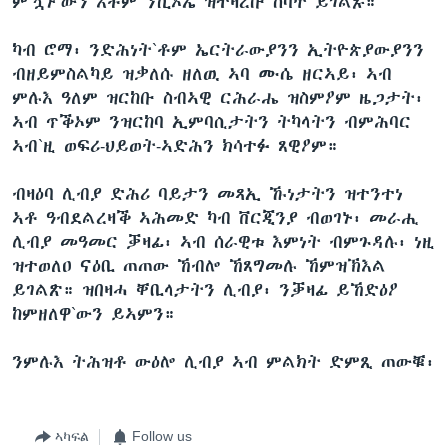
ምዃኑ`ውን እቶም ንቪኦኤ ዝተዛረቡ ሰባት ይገልጹ።
ካብ ሮማ፡ ንድሕነት`ቶም ኤርትራውያንን ኢትዮጵያውያንን
ብዘይምስልካይ ዝቃለሱ ዘለዉ ኣባ ሙሴ ዘርኣይ፡ ኣብ
ምሉእ ዓለም ዝርከቡ ስብኣዊ ርሕራሔ ዝስምዖም ዜጋታት፡
ኣብ ጥቕኦም ንዝርከባ ኢምባሲታትን ትካላትን ብምሕባር
ኣብ`ዚ ወፍሪ-ህይወት-ኣድሕን ክሳተፉ ጸዊዖም።
ብዛዕባ ሊብያ ድሕሪ ባይታን መጻኢ ኹነታትን ዝተንተነ
ኣቶ ዓብደልረዛቕ ኣሕመድ ካብ ቨርጂንያ ብወገኑ፡ መራሒ
ሊብያ መዓመር ቓዛፊ፡ ኣብ ሰራዊቱ እምነት ብምጉዳሉ፡ ነዚ
ዝተወለዐ ናዕቢ ጠጠው ኸብሎ ኸጸግመሉ ኸምዝኽእል
ይገልጽ። ዝበዛሓ ቐቢላታትን ሊብያ፡ ንቓዛፊ ይኸድዕዖ
ከምዘለዋ`ውን ይኣምን።
ንምሉእ ትሕዝቶ ውዕሎ ሊብያ ኣብ ምልክት ድምጺ ጠውቑ፡
ኣካፍል
Follow us