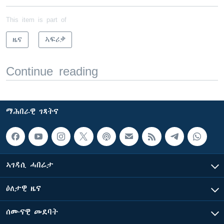
This item is part of
ዜና
ኣፍሪቃ
Continue reading
ማሕበራዊ ገጻትና
ኣገዳሲ ሓበሬታ
ዕለታዊ ዜና
ሰሙናዊ መደባት