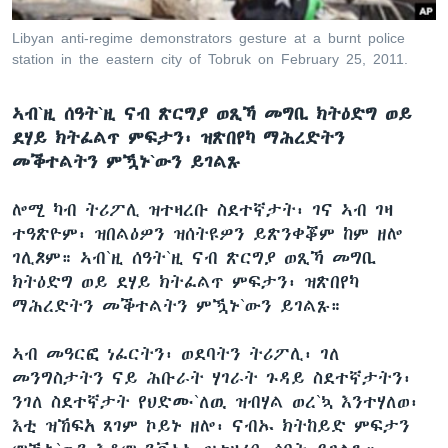
ቂሔ ጽልሚ
ቋንቋታት
Libyan anti-regime demonstrators gesture at a burnt police
station in the eastern city of Tobruk on February 25, 2011.
ኣብ`ዚ ሰዓት`ዚ ናብ ጽርግያ ወጺኻ መግቢ ክትዕድግ ወይ
ደሃይ ክትፈልጥ ምፍታን፡ ዝጽበየካ ማሕረድትን
መቕተልትን ምዃኑ`ውን ይገልጹ
ሎሚ ካብ ትሪፖሊ ዝተዛረቡ ስደተኛታት፡ ገና ኣብ ገዛ
ተዓጽዮም፡ ዝበልዕዎን ዝሰትዩዎን ይጽንቀቖም ከም ዘሎ
ገሊጾም። ኣብ`ዚ ሰዓት`ዚ ናብ ጽርግያ ወጺኻ መግቢ
ክትዕድግ ወይ ደሃይ ክትፈልጥ ምፍታን፡ ዝጽበየካ
ማሕረድትን መቕተልትን ምዃኑ`ውን ይገልጹ።
ኣብ መዓርፎ ነፈርትን፡ ወደባትን ትሪፖሊ፡ ገለ
መንግስታትን ናይ ሕቡራት ሃገራት ጉዳይ ስደተኛታትን፡
ንገለ ስደተኛታት የህድሙ`ለዉ ዝብሃል ወረ`ኳ እንተሃለወ፡
እቲ ዝኸፍአ ጸገም ኮይኑ ዘሎ፡ ናብኡ ክትከይድ ምፍታን