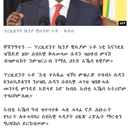
ቂሔ ጽልሚ
ቋንቋታት
ፕረዚደንት ኬንያ ዊልያም ሩቶ - ፋይል
ዋሽንግተን —
ፕረዚደንት ኬንያ ዊልያም ሩቶ ነቲ እናገደደ
ዝኸይድ ዘሎ ሰብኣዊ ቅልውላው ሱዳን ዝወሃብ ምላሽ
ብዝምልከት ንምዝርራብ ትማሊ ሰኑይ ኣኼባ ጸዊዖም።
ፕረዚደንት ሩቶ "እቲ ተኣፋፊ ዝኾነ ምቁራጽ ተጻብኦ ሱዳን
ጸንዐ/ኣይጸንዓ ንህዝቢ ሱዳን ሰብኣዊ ሓገዝ ዝበጽሓሉ
መንገዲ ምንዳይ ኣድላይ እዩ" ክብሉ ኣብቲ ኣኼባ ኣትሪሮም
ተዛሪቦም'ለዉ።
ኣብቲ ኣኼባ ካብ ዝተሳተፉ ሓደ ሓላፊ ናይ ሕቡራት
ሃገራት አተሓባባሪ ሰብኣዊ ጉዳያት ህጹጽ ረድኤት ማርቲን
ግሪፍክስ ይርከብዎም።