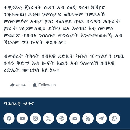
ተዋጋእቲ ጀነራላት ሱዳን ኣብ ስዕዲ ዓረብ ክኻየድ
ንዝተመደበ ልዝብ ንምስታፍ ወከልቶም ንምልኣኽ
ምስምምዖም ኣብታ ሃገር ላዕለዋይ በዓል ስልጣን ሕቡራት
ሃገራት ገሊጾም'ለዉ። ይኹን ደኣ እምበር እቲ ስምምዕ
ምቁራጽ ተጻብኦ ንሰለስተ መዓልታት እንተተናወሐ'ዃ ኣብ
ኻርቱም ግን ኲናት ቀጺሉ'ሎ።
ብመሰረት ትካላት ሰብኣዊ ረድኤት ካብቲ 46-ሚልዮን ህዝቢ
ሱዳን ቅድሚ እቲ ኲናት እዉን ኣብ ዓለምለኸ ሰብኣዊ
ረድኤት ዝምርኮስ እዩ ኔሩ።
ኣካፍል
Follow us
ማሕበራዊ ገጻትና