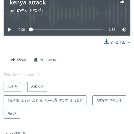
kenya-attack
by
ድምጺ ኣሜሪካ
No media source currently available
0:00
2:52
መራገፊ
ኣካፍል
Follow us
This item is part of
ራድዮ
ኣፍሪቃ
ዕለታዊ ፈነወ ድምጺ ኣመሪካ ቋንቋ ትግርኛ
እዋናዊ ጉዳያት
ዓለም