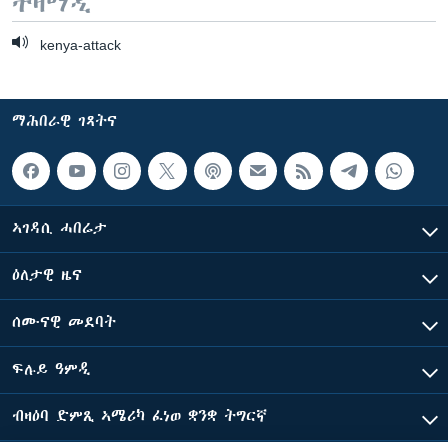
ተዛማዲ
kenya-attack
ማሕበራዊ ገጻትና
ኣገዳሲ ሓበሬታ
ዕለታዊ ዜና
ሰሙናዊ መደባት
ፍሉይ ዓምዲ
ብዛዕባ ድምጺ ኣሜሪካ ፈነወ ቋንቋ ትግርኛ