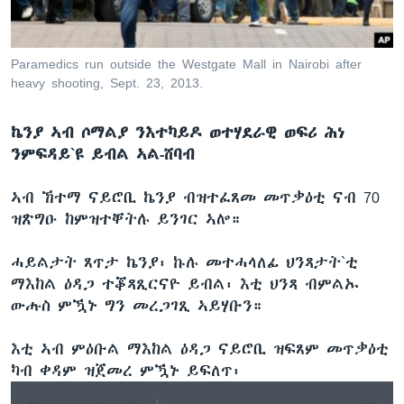
ቂሔ ጽልሚ
ቋንቋታት
Paramedics run outside the Westgate Mall in Nairobi after
heavy shooting, Sept. 23, 2013.
ኬንያ ኣብ ሶማልያ ንእተካይዶ ወተሃደራዊ ወፍሪ ሕነ
ንምፍዳይ`ዩ ይብል ኣል-ሸባብ
ኣብ ኸተማ ናይሮቢ ኬንያ ብዝተፈጸመ መጥቃዕቲ ናብ 70
ዝጽግዑ ከምዝተቐትሉ ይንገር ኣሎ።
ሓይልታት ጸጥታ ኬንያ፡ ኩሉ መተሓላለፊ ህንጻታት`ቲ
ማእከል ዕዳጋ ተቖጻጺርናዮ ይብል፡ እቲ ህንጻ ብምልኡ
ውሑስ ምዃኑ ግን መረጋገጺ ኣይሃቡን።
እቲ ኣብ ምዕቡል ማእከል ዕዳጋ ናይሮቢ ዝፍጸም መጥቃዕቲ
ካብ ቀዳም ዝጀመረ ምዃኑ ይፍለጥ፡