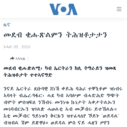
ክርከብ
ዝኽእል
መራኸቢታት
ዜና
ዜና
ናብ
መደብ ቂሐ-ጽልምን ትሕዝቶታታን
ቀንዲ
ሰሙናዊ መደባት
ኤርትራ/ኢትዮጵያ
ትሕዝቶ
ነሓሰ 09, 2010
ራድዮ
ሕለፍ
ዓለም
ሰሙናዊ መደባት
ናብ
ኣካፍል
ቪድዮ
ማእከላይ ምብራቕ
እዋናዊ ጉዳያት
ፈነወ ትግርኛ 1900
ቀንዲ
መደብ ቂሐ-ጽልሚ፡ ካብ ኤርትራን ክሊ ትግራይን ዝመጸ
ፍሉይ ዓምዲ
መምርሒ
ጥዕና
መኽዘን ሓጸርቲ ድምጺ
VOA60 ኣፍሪቃ
ትሕዝቶታት ተተኣናግድ
ስገር
ዕለታዊ ፈነወ ድምጺ ኣመሪካ ቋንቋ ትግርኛ
መንእሰያት
ትሕዝቶ ወሃብቲ ርእይቶ
VOA60 ኣመሪካ
ናብ
ንናይ ኤርትራ ደቡባዊ ሸነኽ ቀይሕ ባሕሪ ተቐኒቶም ዝነብሩ
መፈተሺ
ኤርትራውያን ኣብ ኣመሪካ
VOA60 ዓለም
ኣባላት ብሔረ-ዓፋር፡ ሓደ ካብ ኣባሎም ብሓድሕድ ግጭት
ትምህርቲ እንግሊዝኛ
ስገር
ህዝቢ ምስ ህዝቢ
ቪድዮ
ብሞት ምስዝፍለ ንኽብሩ መንነቱ ኩነታት ኣቀታትልኡን
መነባብርኡን ዝገልጽ ሓወልቲ ኣብ መቓብሩ ይተኽልሉ።
ማሕበራዊ ገጻትና
ደቂ ኣንስትዮን ህጻናትን
እቲ መቓብር ዓይነቱን ቅርጹን ዝተፈላለየ ኾይኑ `ወይዳል`
ሳይንስን ቴክኖሎጂን
ብዝብል ሽም ይጽዋዕ። ወይዳል ምስ ናይ ሓዘን ዎየን