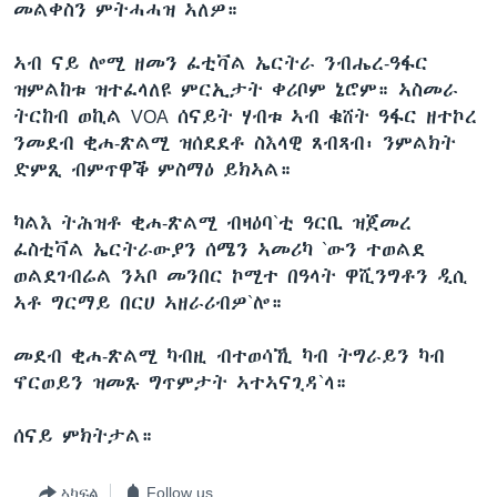
መልቀስን ምትሓሓዝ ኣለዎ።
ቂሔ ጽልሚ
ቋንቋታት
ኣብ ናይ ሎሚ ዘመን ፈቲቫል ኤርትራ ንብሔረ-ዓፋር
ዝምልከቱ ዝተፈላለዩ ምርኢታት ቀሪቦም ኔሮም። ኣስመራ
ትርከብ ወኪል VOA ሰናይት ሃብቱ ኣብ ቁሸት ዓፋር ዘተኮረ
ንመደብ ቂሐ-ጽልሚ ዝሰደደቶ ስእላዊ ጸብጻብ፡ ንምልክት
ድምጺ ብምጥዋቕ ምስማዕ ይክኣል።
ካልእ ትሕዝቶ ቂሐ-ጽልሚ ብዛዕባ`ቲ ዓርቢ ዝጀመረ
ፈስቲቫል ኤርትራውያን ሰሜን ኣመሪካ `ውን ተወልደ
ወልደገብሬል ንኣቦ መንበር ኮሚተ በዓላት ዋሺንግቶን ዲሲ
ኣቶ ግርማይ በርሀ ኣዘራሪብዎ`ሎ።
መደብ ቂሐ-ጽልሚ ካብዚ ብተወሳኺ ካብ ትግራይን ካብ
ኖርወይን ዝመጹ ግጥምታት ኣተኣናጊዳ`ላ።
ሰናይ ምክትታል።
ኣካፍል
Follow us