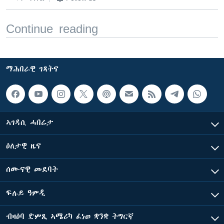
Continue reading
ማሕበራዊ ገጻትና
ኣገዳሲ ሓበሬታ
ዕለታዊ ዜና
ሰሙናዊ መደባት
ፍሉይ ዓምዲ
ብዛዕባ ድምጺ ኣሜሪካ ፈነወ ቋንቋ ትግርኛ