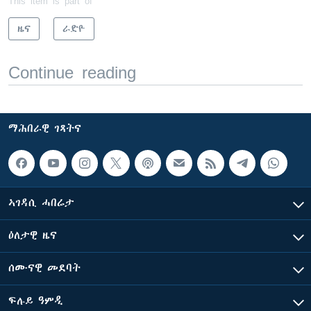
This item is part of
ዜና
ራድዮ
Continue reading
ማሕበራዊ ገጻትና
ኣገዳሲ ሓበሬታ
ዕለታዊ ዜና
ሰሙናዊ መደባት
ፍሉይ ዓምዲ