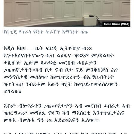
ቂሔ ጽልሚ
ቋንቋታት
የሲፒጄ የፕሬስ ነፃነት ሎሬቶች እማኝነት ሰጡ
አዲስ አበባ —
ቤት ፍርዲ ኢትዮጵያ ብነጻ
እንተአሰናበተና'ውን ኣብ ልዕሌና ዝፍጸም ምንክልባት
ቀጺሉ’ሎ ኢሎም ጸሓፍቲ መርበብ ሓበሬታን
ጋዜጠኛታትን።ካብ ቦታ ናብ ቦታ ናይ ምንቅስቓስ ሕገ
መንግስታዊ መሰሎም ከምዝተደረተን ብኢግዚብትነት
ዝተትሓዘ ንብረቶም እውን ዛጊት ከምዘይተመለሰሎምን
ይገልፁ።
እቶም ብሎገራትን ጋዜጠኛታትን ኣብ መርበብ ሓበሬታ ኣብ
ዝዘርግሑዎ መግለጺ ዋላ'ኻ ካብ ማእሰርቲ እንተተፈታሕና
ምሉእ ብምሉእ ግን ነጻ ኣይወጻእናን ኢሎም።