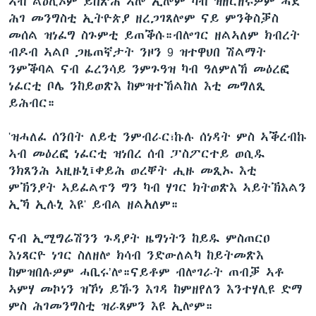
ኣብ ልዕሊኦም ይበጽሕ ኣሎ ኢሎም ካብ ዝዘርዘሩዎም ሓደ
ሕገ መንግስቲ ኢትዮጵያ ዘረጋገጸሎም ናይ ምንቅስቓስ
መሰል ዝነፈግ ስጉምቲ ይጠቕሱ።ብሎገር ዘልኣለም ክብረት
ብዶብ ኣልቦ ጋዜጠኛታት ንዞን 9 ዝተዋህበ ሽልማት
ንምቕባል ናብ ፈረንሳይ ንምጉዓዝ ካብ ዓለምለኸ መዕረፎ
ነፈርቲ ቦሌ ንከይወጽእ ከምዝተኸልከለ እቲ መግለጺ
ይሕብር።
'ዝሓለፈ ሰንበት ለይቲ ንምብራር፣ኩሉ ሰነዳት ምስ ኣቕረብኩ
ኣብ መዕረፎ ነፈርቲ ዝነበረ ሰብ ፓስፖርተይ ወሲዱ
ንክጸንሕ ኣዚዙኒ፤ቀይሕ ወረቐት ሒዙ መጺኡ እቲ
ምኽንያት ኣይፈልጥን ግን ካብ ሃገር ክትወጽእ ኣይትኽእልን
ኢኻ ኢሉኒ እዩ' ይብል ዘልአለም።
ናብ ኢሚግሬሽንን ጉዳያት ዜግነትን ከይዱ ምስጠርዐ
እነጻርዮ ነገር ስለዘሎ ክሳብ ንድውለልካ ከይትመጽእ
ከምዝበሉዎም ሓቢሩ’ሎ።ናይቶም ብሎገራት ጠብቓ ኣቶ
ኣምሃ መኮነን ዝኾነ ይኹን እገዳ ከምዘየለን እንተሃሊዩ ድማ
ምስ ሕገመንግስቲ ዝራጸምን እዩ ኢሎም።