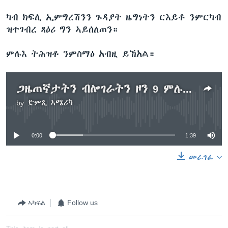
ካብ ክፍሊ ኢምግረሽንን ጉዳያት ዜግነትን ርእይቶ ንምርካብ
ዝተገብረ ጻዕሪ ግን ኣይሰለጠን።
ምሉእ ትሕዝቶ ንምስማዕ አብዚ ይኸአል።
ጋዜጠኛታትን ብሎገራትን ዞን 9 ምሉእ ንምሉእ ነጻ ኣይወጻእናን ይብሉ
by
ድምጺ ኣሜሪካ
No media source currently available
0:00
1:39
መራገፊ
ኣካፍል
Follow us