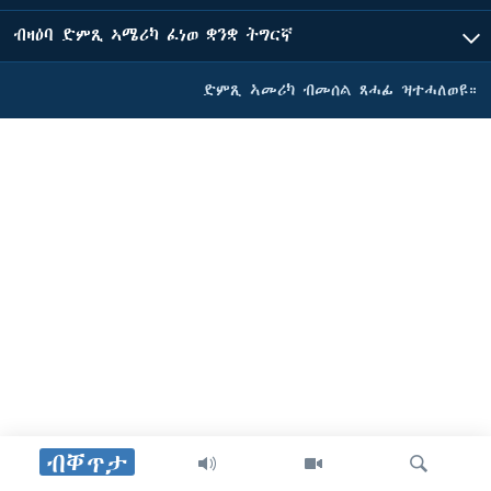
ብዛዕባ ድምጺ ኣሜሪካ ፈነወ ቋንቋ ትግርኛ
ድምጺ ኣመሪካ ብመሰል ጸሓፊ ዝተሓለወዩ።
ብቐጥታ