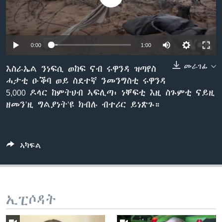
ቂሔ ጽልሚ
ቋንቋታት
0:00
1:00
መራገፊ
እስራኤል ንነፍሲ ወከፍ ናብ ሩዋንዳ ዝጣየስ
ሓታቲ ዑቕባ ወይ ስደተኛ ንመንግስቲ ሩዋንዳ
5,000 ዶላር ከምትህብ ኣፍሊጣ፡ ነቐፍቲ እዚ ስጉምቲ ናይዚ
ዘመን’ዚ ግልያነት’ዩ ክብሉ ብተሪር ይነጽጉ።
ኣካፍል
ኢፒሶዳት