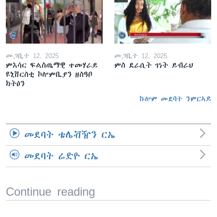
መጋቢት 12, 2025
መጋቢት 12, 2025
ምእሳር ፍልስጤማዊ ተመሃራይ
ምስ ደራሲት ገነት ይብራህ
ዩኒቨርስቲ ኮሎምቢያን ዘስዓቦ
ክትዕን
ኩሎም መደባት ንምርኣይ
መደባት ቴሌቭዥን ርኤ
መደባት ሬድዮ ርኤ
Continue reading