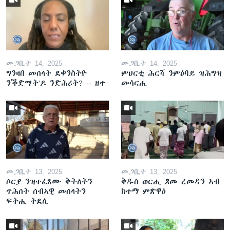
መጋቢት 14, 2025
መጋቢት 14, 2025
ግንዛበ መሰላት ደቀንስትዮ
ምህርቲ ሕርሻ ንምዕባይ ዝሕግዝ
ንቕድሚት'ዶ ንድሕሪት? -- ዘተ
መሳርሒ
መጋቢት 13, 2025
መጋቢት 13, 2025
ሶርያ ንዝተፈጸሙ ቅትለትን
ቅዱስ ወርሒ ጾመ ረመዳን ኣብ
ጥሕሰት ሰብኣዊ መሰላትን
ከተማ ምጽዋዕ
ፍትሒ ትደሊ