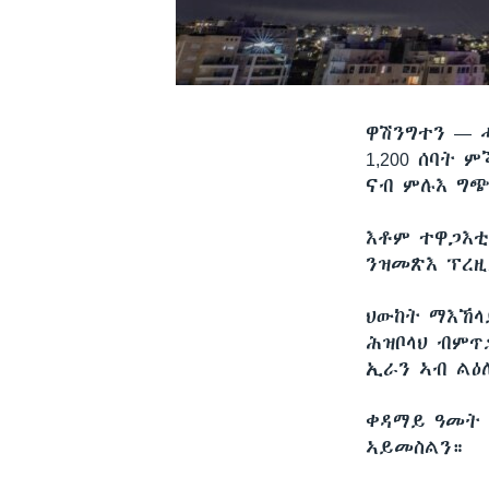
ዋሽንግተን —
1,200 ሰባት 
ናብ ምሉእ ግጭ
እቶም ተዋጋእቲ
ንዝመጽእ ፕረዚ
ህውከት ማእኸላ
ሕዝቦላህ ብምጥ
ኢራን ኣብ ልዕ
ቀዳማይ ዓመት 
ኣይመስልን።