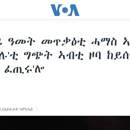
ይ ዓመት መጥቃዕቲ ሓማስ 
ሉ'ቲ ግጭት ኣብቲ ዞባ ከይ
 ፈጢሩ'ሎ
4
ርእይቶታት ንምርኣይ