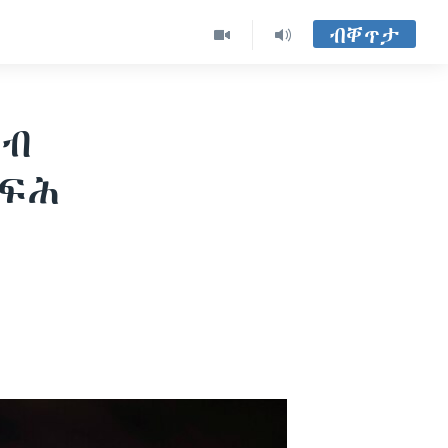
ብቐጥታ
ኣብ
ሰፍሕ