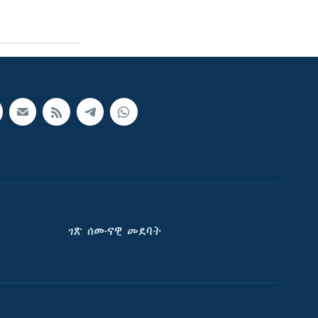
ገጽ ሰሙናዊ መደባት