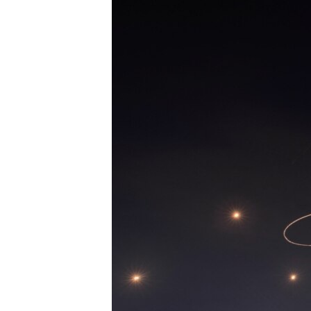
ቂሔ ጽልሚ