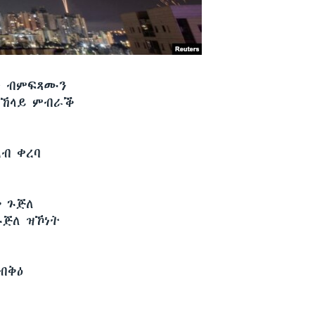
ት ብምፍጻሙን
ማእኸላይ ምብራቕ
ብ ቀረባ
ቕ ጉጅለ
ጉጅለ ዝኾነት
ብቅዕ