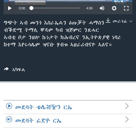
ቂሔ ጽልሚ
0:00
4:06
ቋንቋታት
መራገፊ
ግጭት ኣብ መንጎ እስራኤልን ዕጡቓት ሓማስን
ብቕድሚ ትማሊ ቐዳም ካብ ዝጅምር ንደሓር
ኣብቲ ቦታ ንዘሎ ኩነታት ክሕብረና ንኢትዮጵያዊ ነባሪ
ከተማ እየሩሳሌም ዝናቡ ሃብቱ ኣዘራሪብናዮ ኣለና።
ኣካፍል
መደባት ቴሌቭዥን ርኤ
መደባት ሬድዮ ርኤ