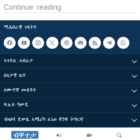
Continue reading
ማሕበራዊ ገጻትና
ኣገዳሲ ሓበሬታ
ዕለታዊ ዜና
ሰሙናዊ መደባት
ፍሉይ ዓምዲ
ብዛዕባ ድምጺ ኣሜሪካ ፈነወ ቋንቋ ትግርኛ
ብቐጥታ
ድምጺ ኣመሪካ ብመሰል ጸሓፊ ዝተሓለወዩ።