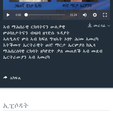
ቂሔ ጽልሚ
ቋንቋታት
0:00
21:24
መራገፊ
ኣብ ማሕበራዊ ርክባትናን ውልቃዊ
ምዕባለታትናን ብዛዕባ ዘገድሱ ጉዳያት
ኣልዒልና ምስ ኣብ ክፍለ ግዝኣት ኦሃዮ ሕ/መ ኣመሪካ
እትቕመጥ ኤርትራዊት ወ/ሮ ማርታ ኤርምያስ ክኢላ
ማሕበረሰባዊ ርክባት ዘካየድዮ ቃለ መጠይቕ ኣብ መደብ
ኤርትራውያን ኣብ ኣመሪካ
ኣካፍል
ኢፒሶዳት