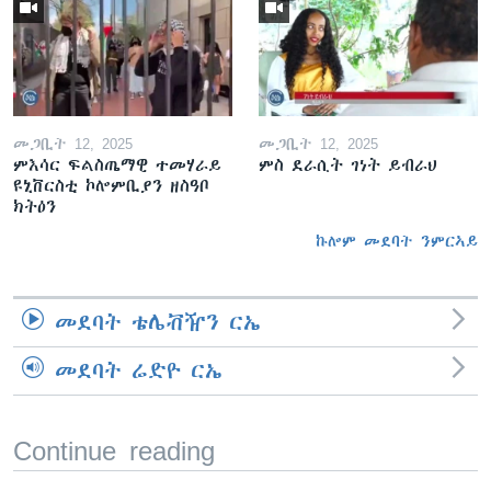
መጋቢት 12, 2025
መጋቢት 12, 2025
ምእሳር ፍልስጤማዊ ተመሃራይ
ምስ ደራሲት ገነት ይብራህ
ዩኒቨርስቲ ኮሎምቢያን ዘስዓቦ
ክትዕን
ኩሎም መደባት ንምርኣይ
መደባት ቴሌቭዥን ርኤ
መደባት ሬድዮ ርኤ
Continue reading