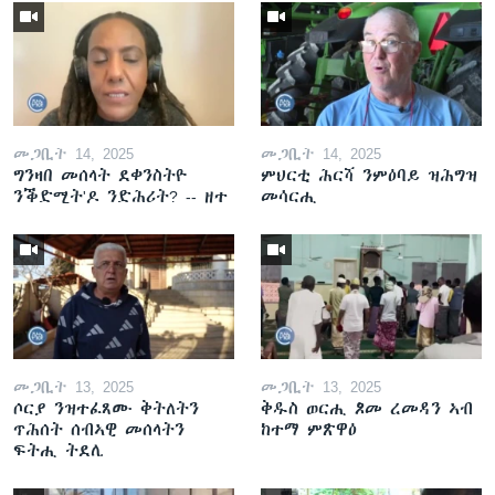
መጋቢት 14, 2025
መጋቢት 14, 2025
ግንዛበ መሰላት ደቀንስትዮ
ምህርቲ ሕርሻ ንምዕባይ ዝሕግዝ
ንቕድሚት'ዶ ንድሕሪት? -- ዘተ
መሳርሒ
መጋቢት 13, 2025
መጋቢት 13, 2025
ሶርያ ንዝተፈጸሙ ቅትለትን
ቅዱስ ወርሒ ጾመ ረመዳን ኣብ
ጥሕሰት ሰብኣዊ መሰላትን
ከተማ ምጽዋዕ
ፍትሒ ትደሊ