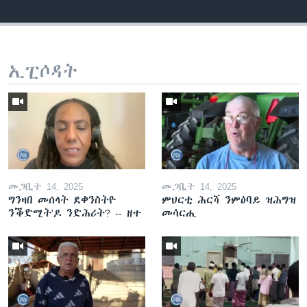
ኢፒሶዳት
መጋቢት 14, 2025
መጋቢት 14, 2025
ግንዛበ መሰላት ደቀንስትዮ
ምህርቲ ሕርሻ ንምዕባይ ዝሕግዝ
ንቕድሚት'ዶ ንድሕሪት? -- ዘተ
መሳርሒ