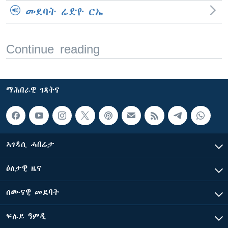
መደባት ሬድዮ ርኤ
Continue reading
ማሕበራዊ ገጻትና
ኣገዳሲ ሓበሬታ
ዕለታዊ ዜና
ሰሙናዊ መደባት
ፍሉይ ዓምዲ