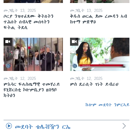
መጋቢት 13, 2025
መጋቢት 13, 2025
ሶርያ ንዝተፈጸሙ ቅትለትን
ቅዱስ ወርሒ ጾመ ረመዳን ኣብ
ጥሕሰት ሰብኣዊ መሰላትን
ከተማ ምጽዋዕ
ፍትሒ ትደሊ
መጋቢት 12, 2025
መጋቢት 12, 2025
ምእሳር ፍልስጤማዊ ተመሃራይ
ምስ ደራሲት ገነት ይብራህ
ዩኒቨርስቲ ኮሎምቢያን ዘስዓቦ
ክትዕን
ኩሎም መደባት ንምርኣይ
መደባት ቴሌቭዥን ርኤ