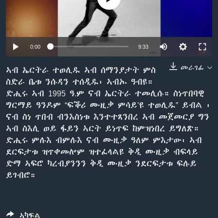
ቂሔ ጽልሚ
ቋንቋታት
0:00
9:33
መራገፊ
ኣብ ኤርትራ ተወሊዱ ኣብ ሰማንያታት ምስ
ስድራ ቤቱ ንሱዳን ተሰዲዱ፡ ኣብኡ ዓብዩ።
ድሒሩ ኣብ 1995 ዓ.ም ናብ ኤርትራ ተመሊሱ። ስነጥበባዊ
ግርማይ ዓንዶም “ፍቕሪ ሙዚቃ ምሳይ’ዩ ተወሊዱ” ይብል ፡
ናብ ስነ ጥበብ ብንእስነቱ እንተተጸንበረ ኣብ መጀመርያ ግን
ኣብ ስእሊ ወይ ፋይን ኣርት ይነጥፍ ከምዝነበረ ይግለጽ።
ድሒሩ ምሉእ ብምሉእ ናብ ሙዚቃ ዓለም ምእታው፡ ኣብ
ደርፍታቱ ዝጥቀመሎም ዝተፈላልዩ ቅዲ ሙዚቃ ብፍላይ
ድማ ኣፍሮ ካረብያንንን ቅዲ ሙዚቃ ንደርፍታቱ ፍሉይ
ይገብሮ።
ኣካፍል