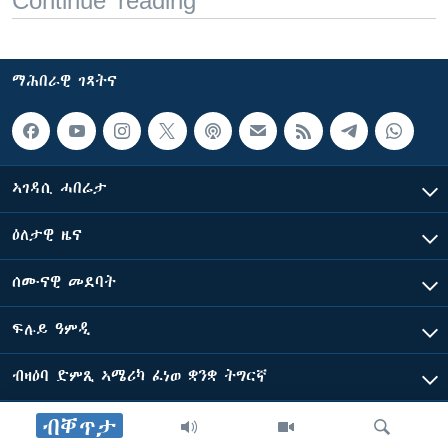
Continue reading
ማሕበራዊ ገጻትና
ኣገዳሲ ሓበሬታ
ዕለታዊ ዜና
ሰሙናዊ መደባት
ፍሉይ ዓምዲ
ብዛዕባ ድምጺ ኣሜሪካ ፈነወ ቋንቋ ትግርኛ
ብቐጥታ
ድምጺ ኣመሪካ ብመሰል ጸሓፊ ዝተሓለወዩ።