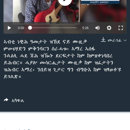
ቂሔ ጽልሚ
ቋንቋታት
0:00
5:26
መራገፊ
ኣብቲ ነዊሕ ዓመታት ዝኸደ ናይ ሙዚቃ
ምውህሃድን ምቅንባርን ስራሓቱ፡ ኣማረ ኣሰፋ
ንልዕሊ ሓደ ሽሕ ዝዀኑ ደርፍታት ከም ከምዘቀነባበረ
ይሕብር። ሓያሎ መሳርሒታት ሙዚቃ ከም ዝፈታትን
ዝሕብር ኣማረ፡ ንበይዝ ጊታር ግን ብግቡእ ከም ዝፃወቶ’ዩ
ይገልጽ።
ኣካፍል