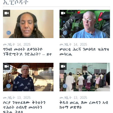
ኢፒሶዳት
መጋቢት 14, 2025
መጋቢት 14, 2025
ግንዛበ መሰላት ደቀንስትዮ
ምህርቲ ሕርሻ ንምዕባይ ዝሕግዝ
ንቕድሚት'ዶ ንድሕሪት? -- ዘተ
መሳርሒ
መጋቢት 13, 2025
መጋቢት 13, 2025
ሶርያ ንዝተፈጸሙ ቅትለትን
ቅዱስ ወርሒ ጾመ ረመዳን ኣብ
ጥሕሰት ሰብኣዊ መሰላትን
ከተማ ምጽዋዕ
ፍትሒ ትደሊ