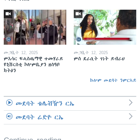
መጋቢት 12, 2025
መጋቢት 12, 2025
ምእሳር ፍልስጤማዊ ተመሃራይ
ምስ ደራሲት ገነት ይብራህ
ዩኒቨርስቲ ኮሎምቢያን ዘስዓቦ
ክትዕን
ኩሎም መደባት ንምርኣይ
መደባት ቴሌቭዥን ርኤ
መደባት ሬድዮ ርኤ