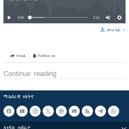
No media source currently available
0:00
2:10
መራገፊ
ኣካፍል
Follow us
Continue reading
ማሕበራዊ ገጻትና
ኣገዳሲ ሓበሬታ