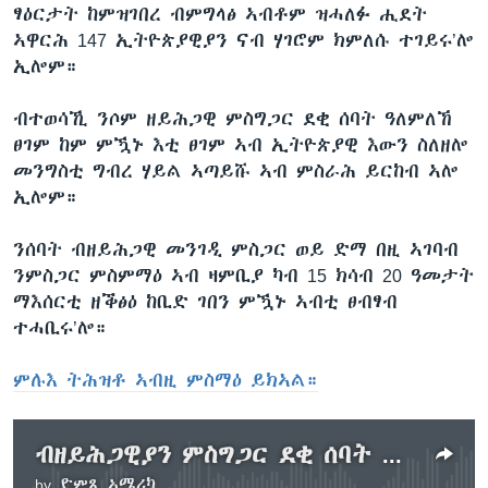
ፃዕርታት ከምዝገበረ ብምግላፅ ኣብቶም ዝሓለፉ ሒደት
ኣዋርሕ 147 ኢትዮጵያዊያን ናብ ሃገሮም ክምለሱ ተገይሩ’ሎ
ኢሎም።
ብተወሳኺ ንሶም ዘይሕጋዊ ምስግጋር ደቂ ሰባት ዓለምለኸ
ፀገም ከም ምዃኑ እቲ ፀገም ኣብ ኢትዮጵያዊ እውን ስለዘሎ
መንግስቲ ግብረ ሃይል ኣጣይሹ ኣብ ምስራሕ ይርከብ ኣሎ
ኢሎም።
ንሰባት ብዘይሕጋዊ መንገዲ ምስጋር ወይ ድማ በዚ ኣገባብ
ንምስጋር ምስምማዕ ኣብ ዛምቢያ ካብ 15 ክሳብ 20 ዓመታት
ማእሰርቲ ዘቕፅዕ ከቢድ ገበን ምዃኑ ኣብቲ ፀብፃብ
ተሓቢሩ’ሎ።
ምሉእ ትሕዝቶ ኣብዚ ምስማዕ ይክኣል።
ብዘይሕጋዊያን ምስግጋር ደቂ ሰባት ዝተጠርጠሩ 70 ኢትዮጵያዊያን ኣብ ዛምብያ ምእሳሮም ተሓቢሩ
by
ድምጺ ኣሜሪካ