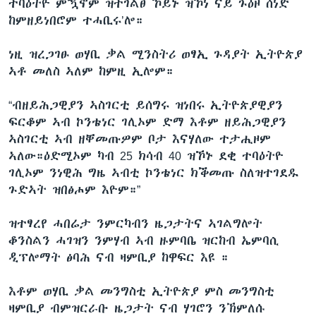
ተባዕትዮ ምዃኖም ዝተገልፀ ኾይኑ ዝኾነ ናይ ጉዕዞ ሰነድ
ከምዘይነበሮም ተሓቢሩ’ሎ።
ነዚ ዝረጋገፁ ወሃቢ ቃል ሚንስትሪ ወፃኢ ጉዳያት ኢትዮጵያ
ኣቶ መለስ ኣለም ከምዚ ኢሎም።
“ብዘይሕጋዊያን ኣስገርቲ ይሰግሩ ዝነበሩ ኢትዮጵያዊያን
ፍርቆም ኣብ ኮንቴነር ገሊኦም ድማ እቶም ዘይሕጋዊያን
ኣስገርቲ ኣብ ዘቐመጡዎም ቦታ እናሃለው ተታሒዞም
ኣለው።ዕድሚኦም ካብ 25 ክሳብ 40 ዝኾኑ ደቂ ተባዕትዮ
ገሊኦም ንነዊሕ ግዜ ኣብቲ ኮንቴነር ክቕመጡ ስለዝተገደዱ
ጉድኣት ዝበፅሖም እዮም።”
ዝተፃረየ ሓበሬታ ንምርካብን ዜጋታትና ኣገልግሎት
ቆንስልን ሓገዝን ንምሃብ ኣብ ዙምባቤ ዝርከብ ኤምባሲ
ዲፕሎማት ፅባሕ ናብ ዛምቢያ ከዋፍር እዩ ።
እቶም ወሃቢ ቃል መንግስቲ ኢትዮጵያ ምስ መንግስቲ
ዛምቢያ ብምዝርራቡ ዜጋታት ናብ ሃገሮን ንኽምለሱ