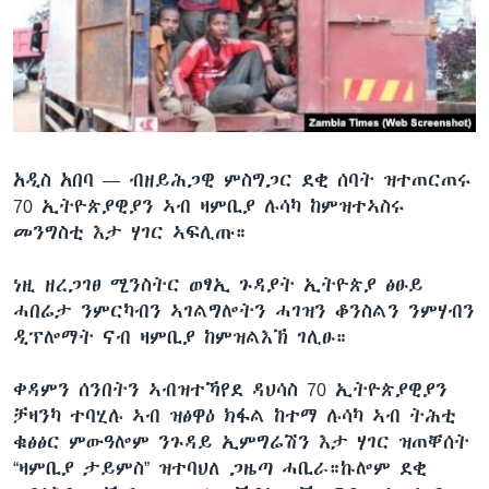
ቂሔ ጽልሚ
ቋንቋታት
አዲስ አበባ —
ብዘይሕጋዊ ምስግጋር ደቂ ሰባት ዝተጠርጠሩ
70 ኢትዮጵያዊያን ኣብ ዛምቢያ ሉሳካ ከምዝተኣስሩ
መንግስቲ እታ ሃገር ኣፍሊጡ።
ነዚ ዘረጋገፀ ሚንስትር ወፃኢ ጉዳያት ኢትዮጵያ ፅፁይ
ሓበሬታ ንምርካብን ኣገልግሎትን ሓገዝን ቆንስልን ንምሃብን
ዲፕሎማት ናብ ዛምቢያ ከምዝልእኽ ገሊፁ።
ቀዳምን ሰንበትን ኣብዝተኻየደ ዳህሳስ 70 ኢትዮጵያዊያን
ቻዛንካ ተባሂሉ ኣብ ዝፅዋዕ ክፋል ከተማ ሉሳካ ኣብ ትሕቲ
ቁፅፅር ምውዓሎም ንጉዳይ ኢምግሬሽን እታ ሃገር ዝጠቐሰት
“ዛምቢያ ታይምስ” ዝተባህለ ጋዜጣ ሓቢራ።ኩሎም ደቂ