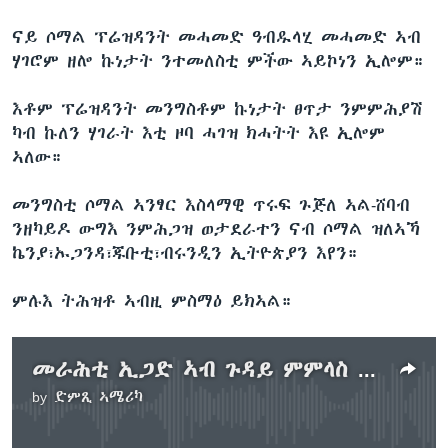
ናይ ሶማል ፕሬዝዳንት መሓመድ ዓብዱላሂ መሓመድ ኣብ
ሃገሮም ዘሎ ኩነታት ንተመለስቲ ምችው ኣይኮነን ኢሎም።
እቶም ፕሬዝዳንት መንግስቶም ኩነታት ፀጥታ ንምምሕያሽ
ካብ ኩለን ሃገራት እቲ ዞባ ሓገዝ ክሓትት እዩ ኢሎም
ኣለው።
መንግስቲ ሶማል ኣንፃር እስላማዊ ጥሩፍ ጉጅለ ኣል-ሸባብ
ንዘካይዶ ውግእ ንምሕጋዝ ወታደራተን ናብ ሶማል ዝለኣኻ
ኬንያ፣ኡጋንዳ፣ጁቡቲ፣ብሩንዲን ኢትዮጵያን እየን።
ምሉእ ትሕዝቶ ኣብዚ ምስማዕ ይክኣል።
መራሕቲ ኢጋድ ኣብ ጉዳይ ምምላስ ሶማልያዊያን ስደተኛታት ይዝትዩ
by
ድምጺ ኣሜሪካ
No media source currently available