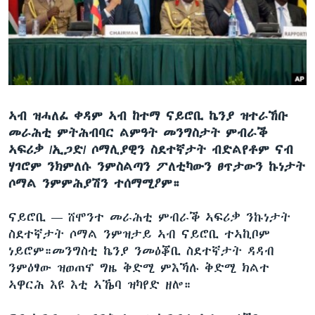
ቂሔ ጽልሚ
ቋንቋታት
ኣብ ዝሓለፈ ቀዳም ኣብ ከተማ ናይሮቢ ኬንያ ዝተራኸቡ
መራሕቲ ምትሕብባር ልምዓት መንግስታት ምብራቕ
ኣፍሪቃ /ኢጋድ/ ሶማሊያዊን ስደተኛታት ብድልየቶም ናብ
ሃገሮም ንክምለሱ ንምስልጣን ፖለቲካውን ፀጥታውን ኩነታት
ሶማል ንምምሕያሽን ተሰማሚዖም።
ናይሮቢ —
ሸሞንተ መራሕቲ ምብራቕ ኣፍሪቃ ንኩነታት
ስደተኛታት ሶማል ንምዝታይ ኣብ ናይሮቢ ተኣኪቦም
ነይሮም።መንግስቲ ኬንያ ንመዕቖቢ ስደተኛታት ዳዳብ
ንምዕፃው ዝወጠኖ ግዜ ቅድሚ ምእኻሉ ቅድሚ ክልተ
ኣዋርሕ እዩ እቲ ኣኼባ ዝካየድ ዘሎ።