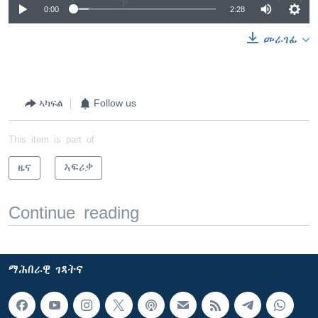
0:00
2:28
መራገፊ
ኣካፍል
Follow us
This item is part of
ዜና
ኣፍሪቃ
Continue reading
ማሕበራዊ ገጻትና