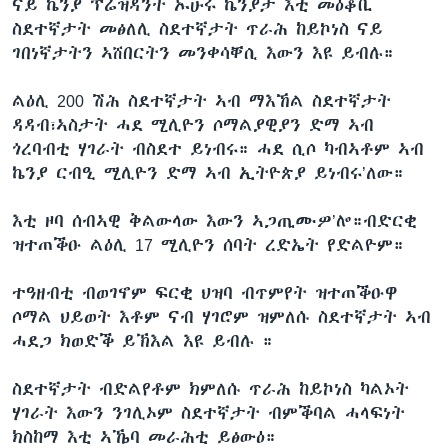
ናይ ኬንያ ፕሬዝዳንት ኡሁሩ ኬንያታ እቲ መዕቖቢ
ስደተኛታት መፅለሊ ስደተኛታት ጥራሕ ከይኮነስ ናይ
ገበነኛታትን ኣሸበርትን መንቀሳቐሲ እውን እዩ ይብሉ።
ልዕሊ 200 ሽሕ ስደተኛታት ኣብ ማእኸል ስደተኛታት
ዳዳብ፣ኣስታት ሓደ ሚሊዮን ሶማልያዊያን ድማ ኣብ
ጎረባብቲ ሃገራት ብስደተ ይነብሩ። ሓደ ሲሶ ካብኣቶም ኣብ
ኬንያ ርብዒ ሚሊዮን ድማ ኣብ ኢትዮጵያ ይነብሩ’ለው።
እቲ ዞባ ሰብኣዊ ቅልውላው እውን ኣጋጢሙዎ’ሎ።ብድርቂ
ዝተጠቕዑ ልዕሊ 17 ሚሊዮን ሰባት ረድኤት የድልዮም።
ተዓዘብቲ ብወገኖም ፍርቂ ህዝባ ብጥምየት ዝተጠቕዑዋ
ሶማል ህይወት እቶም ናብ ሃገሮም ዝምለሱ ስደተኛታት ኣብ
ሓደጋ ክወድቕ ይኽእል እዩ ይብሉ ።
ስደተኛታት ብድልየቶም ክምለሱ ጥራሕ ከይኮነስ ካልኦት
ሃገራት እውን ንገሊኦም ስደተኛታት ብምቕባል ሓላፍነት
ክስከማ እቲ ኣኼባ መራሕቲ ይፅውዕ።