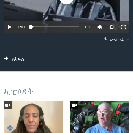
ቂሔ ጽልሚ
ቋንቋታት
0:00
1:11
መራገፊ
ኣካፍል
ኢፒሶዳት