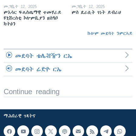
መጋቢት 12, 2025
መጋቢት 12, 2025
ምእሳር ፍልስጤማዊ ተመሃራይ
ምስ ደራሲት ገነት ይብራህ
ዩኒቨርስቲ ኮሎምቢያን ዘስዓቦ
ክትዕን
ኩሎም መደባት ንምርኣይ
መደባት ቴሌቭዥን ርኤ
መደባት ሬድዮ ርኤ
Continue reading
ማሕበራዊ ገጻትና