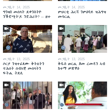
መጋቢት 14, 2025
መጋቢት 14, 2025
ግንዛበ መሰላት ደቀንስትዮ
ምህርቲ ሕርሻ ንምዕባይ ዝሕግዝ
ንቕድሚት'ዶ ንድሕሪት? -- ዘተ
መሳርሒ
መጋቢት 13, 2025
መጋቢት 13, 2025
ሶርያ ንዝተፈጸሙ ቅትለትን
ቅዱስ ወርሒ ጾመ ረመዳን ኣብ
ጥሕሰት ሰብኣዊ መሰላትን
ከተማ ምጽዋዕ
ፍትሒ ትደሊ