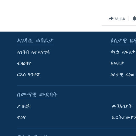
ኣካፍል
ኣገዳሲ ሓበሬታ
ዕለታዊ ዜ
ኣገባብ ኣተኣናግዳ
ቀርኒ ኣፍሪቃ
ብዛዕባና
ኣፍሪቃ
ርእሰ ዓንቀጽ
ዕለታዊ ፈነወ
ሰሙናዊ መደባት
ፖለቲካ
መንእሰያት
ጥዕና
ኤርትራውያን