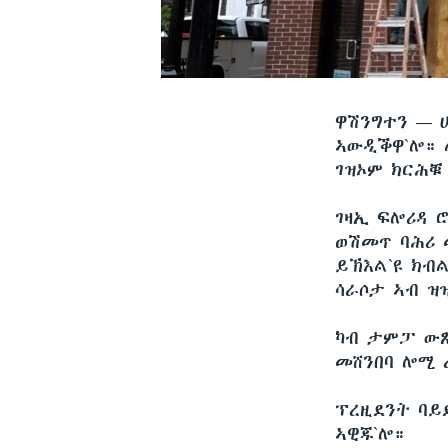
ዋሽንግተን —
ኣውዲቕዋ`ሎ። 
ገዝኦም ክርሕቑ
ገዛኢ ፍሎሪዳ 
ወሽመጥ ባሕሪ 
ይኽእል`ዩ ክብ
ሳራሶታ ኣብ ዝ
ካብ ታምፓ ውጽ
መሸንበባ ሎሚ 
ፕረዚደንት ባይ
ኣዊጁ`ሎ።