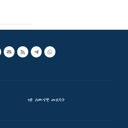
ገጽ ሰሙናዊ መደባት