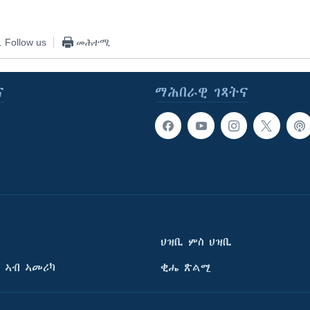
Follow us
መሕተሚ
ና
ማሕበራዊ ገጻትና
ህዝቢ ምስ ህዝቢ
 ኣብ ኣመሪካ
ቂሔ ጽልሚ