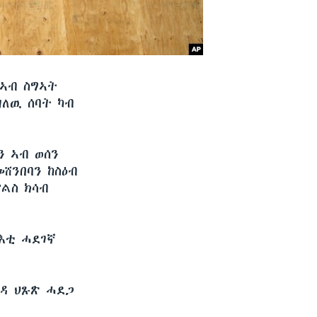
 ኣብ ስግኣት
ለዉ ሰባት ካብ
ን ኣብ ወሰን
ሸንበባን ከስዕብ
ፕልስ ክሳብ
እቲ ሓደገኛ
ዳ ህጹጽ ሓደጋ