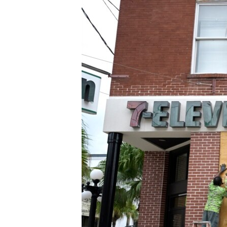
ቂሔ ጽልሚ