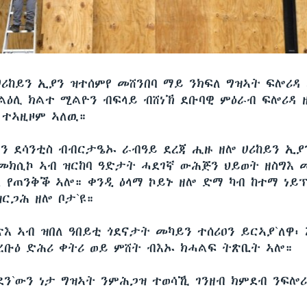
ሀሪከይን ኢያን ዝተሰምየ መሸንበባ ማይ ንክፍለ ግዝኣት ፍሎሪዳ
ልዕሊ ክልተ ሚልዮን ብፍላይ ብሸነኽ ደቡባዊ ምዕራብ ፍሎሪዳ ዘ
 ተኣዚዞም ኣለዉ።
ሮን ደሳንቲስ ብብርታዔኡ ራብዓይ ደረጃ ሒዙ ዘሎ ሀሪከይን ኢያ
መክሲኮ ኣብ ዝርከባ ዓድታት ሓደገኛ ውሕጅን ህይወት ዘስግእ መ
ል የጠንቅቕ ኣሎ። ቀንዲ ዕላማ ኮይኑ ዘሎ ድማ ካብ ከተማ ነይ
ዝርጋሕ ዘሎ ቦታ`ዩ።
እ ኣብ ዝበለ ዓበይቲ ጎደናታት መካይን ተሰሪዐን ይርኣያ`ለዋ፡ 
ረቡዕ ድሕሪ ቀትሪ ወይ ምሸት ብእኡ ክሓልፍ ትጽቢት ኣሎ።
ደን`ውን ነታ ግዝኣት ንምሕጋዝ ተወሳኺ ገንዘብ ክምደብ ንፍሎሪ