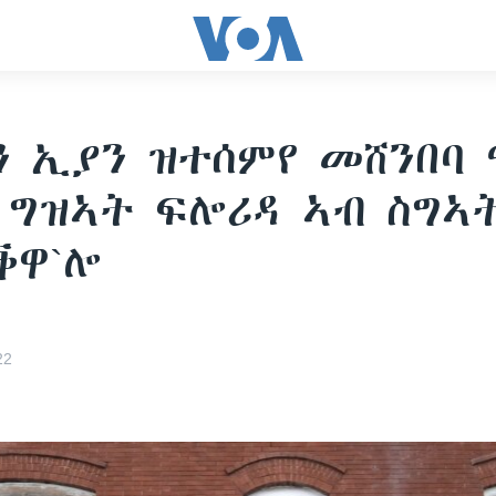
ን ኢያን ዝተሰምየ መሸንበባ
 ግዝኣት ፍሎሪዳ ኣብ ስግኣ
ቕዋ`ሎ
22