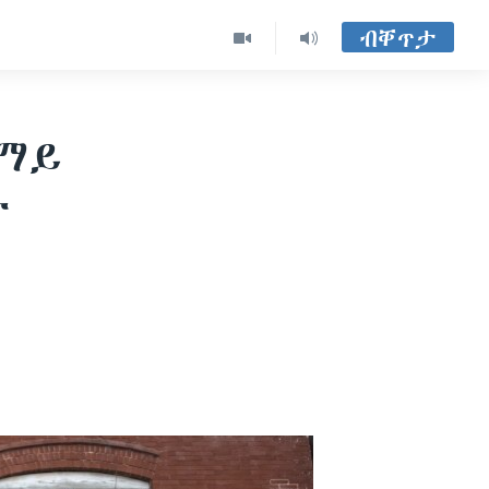
ብቐጥታ
 ማይ
ት