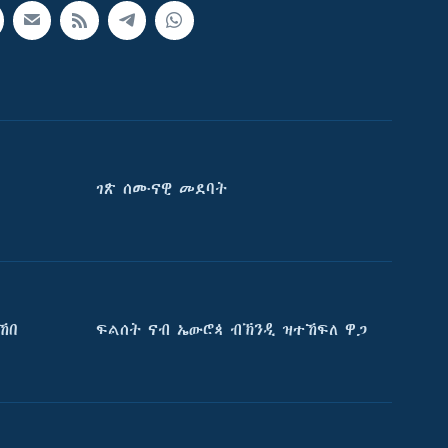
ገጽ ሰሙናዊ መደባት
ኸበ
ፍልሰት ናብ ኤውሮጳ ብኽንዲ ዝተኸፍለ ዋጋ