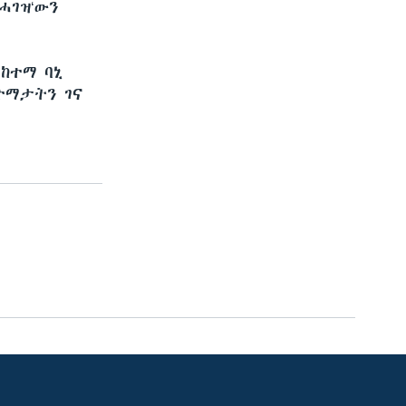
ሓገዝ‘ውን
ንከተማ ባኒ
ከተማታትን ገና