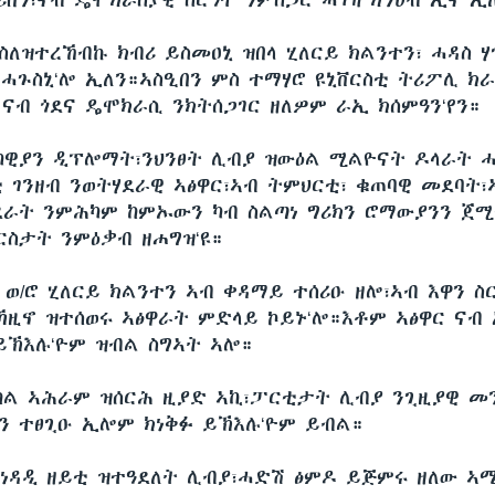
ሪበን፣ናብ ዴሞክራስያዊ ስርዓት ንምስጋር ሓገዝ ክንህብ ኢና ኢ
 ስለዝተረኸብኩ ክብሪ ይስመዐኒ ዝበላ ሂለርይ ክልንተን፣ ሓዳስ 
ኣሓጉስኒ‘ሎ ኢለን።ኣስዒበን ምስ ተማሃሮ ዩኒቨርስቲ ትሪፖሊ ክ
 ናብ ጎደና ዴሞክራሲ ንክትሰጋገር ዘለዎም ራኢ ክሰምዓን‘የን።
ካዊያን ዲፕሎማት፣ንህንፀት ሊብያ ዝውዕል ሚልዮናት ዶላራት ሓ
ቲ ገንዘብ ንወትሃደራዊ ኣፅዋር፣ኣብ ትምህርቲ፣ ቁጠባዊ መደባት፣
ደራት ንምሕካም ከምኡውን ካብ ስልጣነ ግሪክን ሮማውያንን ጀሚ
ርስታት ንምዕቃብ ዘሐግዝ‘ዩ።
ወ/ሮ ሂለርይ ክልንተን ኣብ ቀዳማይ ተሰሪዑ ዘሎ፣ኣብ እዋን ስ
ዚኖ ዝተሰወሩ ኣፅዋራት ምድላይ ኮይኑ‘ሎ።እቶም ኣፅዋር ናብ
ይኽእሉ‘ዮም ዝብል ስግኣት ኣሎ።
ከል ኣሕራም ዝሰርሕ ዚያድ ኣኪ፣ፓርቲታት ሊብያ ንጊዚያዊ መ
ን ተፀጊዑ ኢሎም ክነቅፉ ይኽእሉ‘ዮም ይብል።
 ነዳዲ ዘይቲ ዝተዓደለት ሊብያ፣ሓድሽ ፅምዶ ይጅምሩ ዘለው ኣሜ