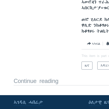
ኣውሮዻን ጥራሕ
ኣበርኪታ‘ያ።ቱ
ወ/ሮ ሂለርይ 
ዋሊድ ንክቆፃፀ
ክቆፃፀሩ ትፅቢ
ኣካፍል
This item is part 
ዜና
ኣፍሪ
Continue reading
ኣገዳሲ ሓበሬታ
ዕለታዊ ዜ