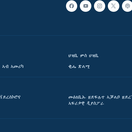
ህዝቢ ምስ ህዝቢ
 ኣብ ኣመሪካ
ቂሔ ጽልሚ
ቫይረስኮሮና
መዕለቢኡ ዘይፍሉጥ ኣቓልቦ ዘይረ
ኣፍሪቃዊ ዲያስፖራ