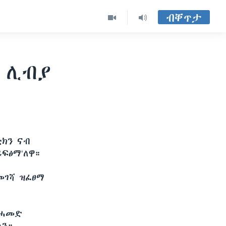
ብቐጥታ
 ሊብያ
ቲክን ናብ
ፍፅማ‘ለዋ።
መገሻ ዝፈፀማ
መሓመድ