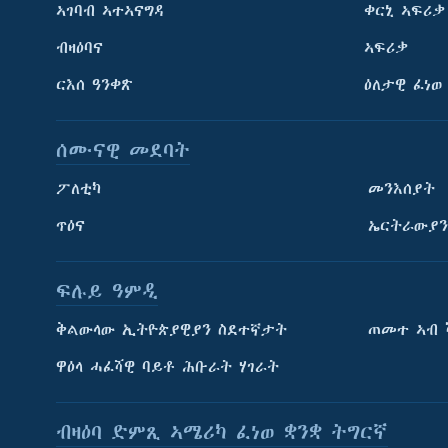
ኣገባብ ኣተኣናግዳ
ቀርኒ ኣፍሪቃ
ብዛዕባና
ኣፍሪቃ
ርእሰ ዓንቀጽ
ዕለታዊ ፈነወ
ሰሙናዊ መደባት
ፖለቲካ
መንእሰያት
ጥዕና
ኤርትራውያን
ትምህርቲ እንግሊዝኛ
ማሕበራዊ ገጻትና
ፍሉይ ዓምዲ
ቅልውላው ኢትዮጵያዊያን ስደተኛታት
ጠመተ ኣብ 
ዋዕላ ሓፈሻዊ ባይቶ ሕቡራት ሃገራት
ቋንቋታት
ብዛዕባ ድምጺ ኣሜሪካ ፈነወ ቋንቋ ትግርኛ