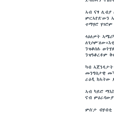
ጅብሪልን ተዘራ
ቂሔ ጽልሚ
ኣብ ናፃ ሊብያ
ምርኣየይ‘ውን 
ተማሃሮ ሃገሮም
ላዕለዎት ኣሜሪ
ለጊሶም‘ለው።እ
ንዝቆሰሉ ወትሃ
ንዝዓቆረቶም ቅ
ካብ ኣጀንዳታት 
መንግስታዊ መኻ
ራዕዲ ክኣትው 
ኣብ ካይሮ ማእ
ናብ ምዕራባውያ
ምስ‘ታ ብሃብቲ