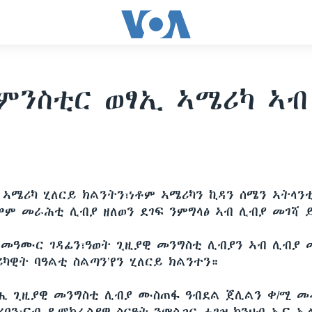
ምንስቲር ወፃኢ ኣሜሪካ ኣብ
1
 ኣሜሪካ ሂለርይ ክልንትን፣ነቶም ኣሜሪካን ኪዳን ሰሜን ኣትላን
ዎም መራሕቲ ሊብያ ዘለወን ደገፍ ንምግላፅ ኣብ ሊብያ መገሻ ይ
መዓሙር ገዳፊን፣ዓወት ጊዚያዊ መንግስቲ ሊብያን ኣብ ሊብያ 
ካዊት ባዓልቲ ስልጣን’የን ሂለርይ ክልንተን።
ሒ ጊዚያዊ መንግስቲ ሊብያ ሙስጠፋ ዓብደል ጀሊልን ቀ/ሚ 