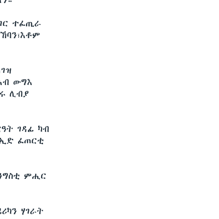
ለን።
ሃገር ተፈጢራ
ራኸባን፣እቶም
ገዝ
ኣብ ውግእ
ሩ ሊብያ
ርዓት ገዳፊ ካብ
 ኢድ ፈጠርቲ
ንግስቲ ምሒር
ሪካን ሃገራት