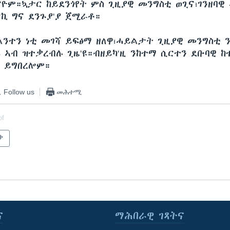
‘ዮም።ኳታር ከይደንጎየት ምስ ጊዚያዊ መንግስቲ ወጊና፣ገንዘባዊ 
ርኪ ግና ደንጉያ‘ያ ጀሚራቶ።
ክልንተን ነቲ መገሻ ይፍፅማ ዘለዋ፣ሓይልታት ጊዚያዊ መንግስቲ 
ሩ ኣብ ዝተቃረብሉ ጊዜ‘ዩ።ብዘይካ‘ዚ ንከተማ ሲርተን ደቡባዊ 
ት ይግበረሎም።
Follow us
መሕተሚ
of
ቃ
ና
ማሕበራዊ ገጻትና