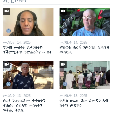
መጋቢት 14, 2025
መጋቢት 14, 2025
ግንዛበ መሰላት ደቀንስትዮ
ምህርቲ ሕርሻ ንምዕባይ ዝሕግዝ
ንቕድሚት'ዶ ንድሕሪት? -- ዘተ
መሳርሒ
መጋቢት 13, 2025
መጋቢት 13, 2025
ሶርያ ንዝተፈጸሙ ቅትለትን
ቅዱስ ወርሒ ጾመ ረመዳን ኣብ
ጥሕሰት ሰብኣዊ መሰላትን
ከተማ ምጽዋዕ
ፍትሒ ትደሊ