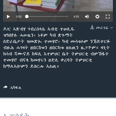
ቂሔ ጽልሚ
ቋንቋታት
0:00
4:55
መራገፊ
ዶ/ር ኣጽብሃ ገብረስላሴ ኣብቲ ተወሊዱ
ዝዓበየሉ ሓውዜን፡ ነቶም ካብ ጽጉማት
ስድራቤታት ዝመጽኡ ተመሃሮ፡ ካብ መሳቱኦም ንኸይተርፉ
ብዙሕ ሓገዛት ዘበርከቱን ዘበርክቱ ዘለዉን ዜጋ’ዮም። ዛጊት
ክሳብ ሻሙናይ ክፍሊ እተምህር ቤት ትምህርቲ ብምኽፋት
ተመሃሮ ብናጻ ክመሃሩን ዘድሊ ቀረባት ትምህርቲ
ክማልኣሎምን ይሰርሑ ኣለዉ።
ኣካፍል
ኢፒሶዳት