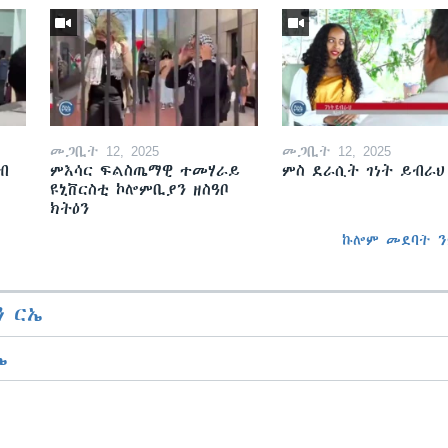
መጋቢት 12, 2025
መጋቢት 12, 2025
ብ
ምእሳር ፍልስጤማዊ ተመሃራይ
ምስ ደራሲት ገነት ይብራህ
ዩኒቨርስቲ ኮሎምቢያን ዘስዓቦ
ክትዕን
ኩሎም መደባት ን
 ርኤ
ኤ