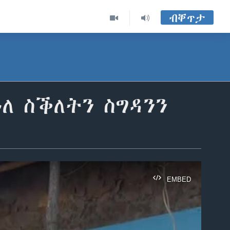
ብቐጥታ
ለ ስቕለትን ስግዳንን
EMBED