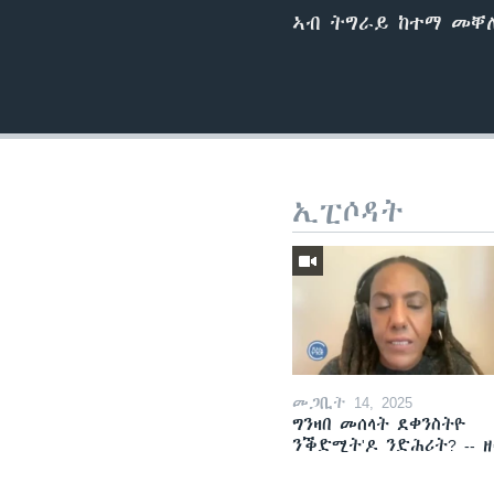
ኣብ ትግራይ ከተማ መቐለ
ኢፒሶዳት
መጋቢት 14, 2025
ግንዛበ መሰላት ደቀንስትዮ
ንቕድሚት'ዶ ንድሕሪት? -- 