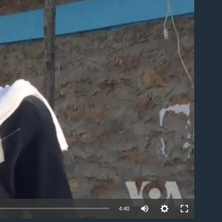
able
4:40