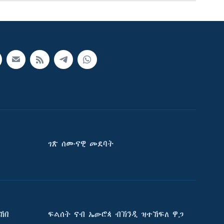
ገጽ ሰሙናዊ መደባት
ኸበ
ፍልሰት ናብ ኤውሮጳ ብኽንዲ ዝተኸፍለ ዋጋ