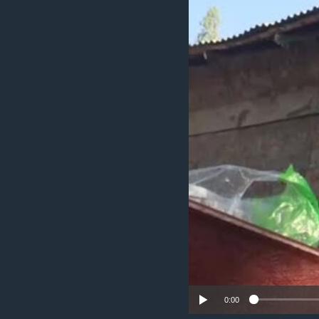
ቂሔ ጽልሚ
0:00