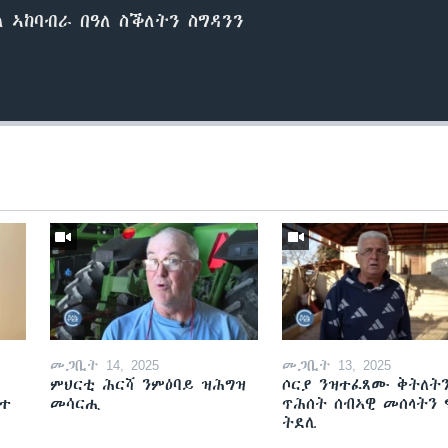
 ኣከባብራ በዓለ ስቕለትን ስግዳንን
መጋቢት 14, 2025
መጋቢት 13, 2025
ምህርቲ ሕርሻ ንምዕባይ ዝሕግዝ
ሶርያ ንዝተፈጸሙ ቅትለት
ዘተ
መሳርሒ
ጥሕሰት ሰብኣዊ መሰላትን
ትደሊ