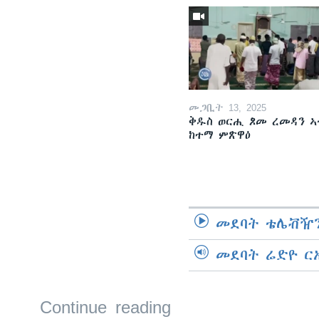
መጋቢት 13, 2025
ቅዱስ ወርሒ ጾመ ረመዳን ኣ
ከተማ ምጽዋዕ
መደባት ቴሌቭዥን
መደባት ሬድዮ ር
Continue reading