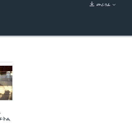
መራገፊ
EMBED
ን
 ፍትሒ