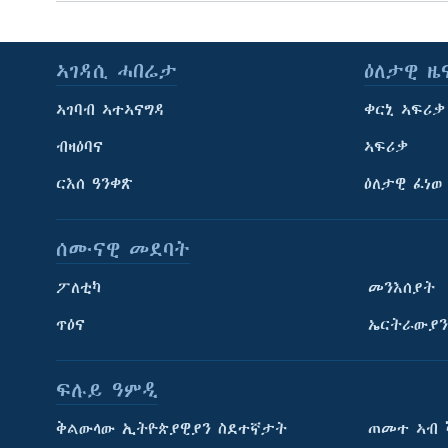
ኣገዳሲ ሓበሬታ
ዕለታዊ ዜ
ኣገባብ ኣተኣናግዳ
ቀርኒ ኣፍሪቃ
ብዛዕባና
ኣፍሪቃ
ርእሰ ዓንቀጽ
ዕለታዊ ፈነወ
ሰሙናዊ መደባት
ፖለቲካ
መንእሰያት
ጥዕና
ኤርትራውያን
ፍሉይ ዓምዲ
ትምህርቲ እንግሊዝኛ
ቅልውላው ኢትዮጵያዊያን ስደተኛታት
ጠመተ ኣብ 