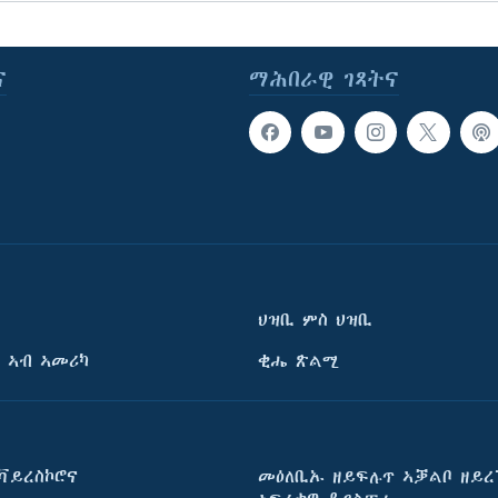
ና
ማሕበራዊ ገጻትና
ህዝቢ ምስ ህዝቢ
 ኣብ ኣመሪካ
ቂሔ ጽልሚ
ቫይረስኮሮና
መዕለቢኡ ዘይፍሉጥ ኣቓልቦ ዘይረ