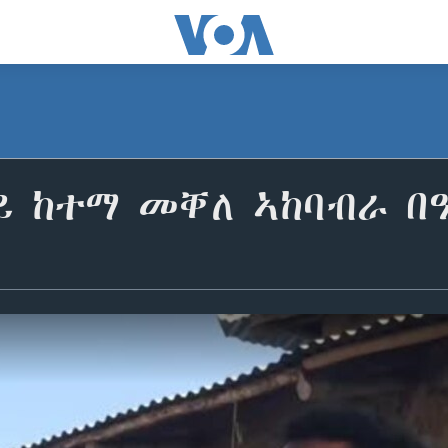
 ከተማ መቐለ ኣከባብራ በዓ