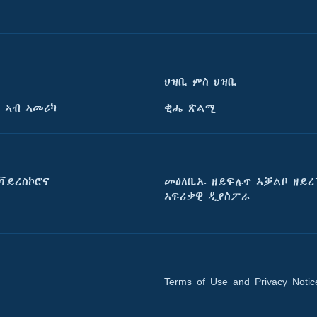
ህዝቢ ምስ ህዝቢ
 ኣብ ኣመሪካ
ቂሔ ጽልሚ
ቫይረስኮሮና
መዕለቢኡ ዘይፍሉጥ ኣቓልቦ ዘይረ
ኣፍሪቃዊ ዲያስፖራ
Terms of Use and Privacy Notic