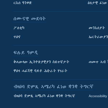
ርእሰ ዓንቀጽ
ዕለታዊ ፈነወ
ሰሙናዊ መደባት
ፖለቲካ
መንእሰያት
ጥዕና
ኤርትራውያን
ፍሉይ ዓምዲ
ትምህርቲ እንግሊዝኛ
ቅልውላው ኢትዮጵያዊያን ስደተኛታት
ጠመተ ኣብ 
ማሕበራዊ ገጻትና
ዋዕላ ሓፈሻዊ ባይቶ ሕቡራት ሃገራት
ብዛዕባ ድምጺ ኣሜሪካ ፈነወ ቋንቋ ትግርኛ
ብዛዕባ ድምጺ ኣሜሪካ ፈነወ ቋንቋ ትግርኛ
Accessibility
ቋንቋታት