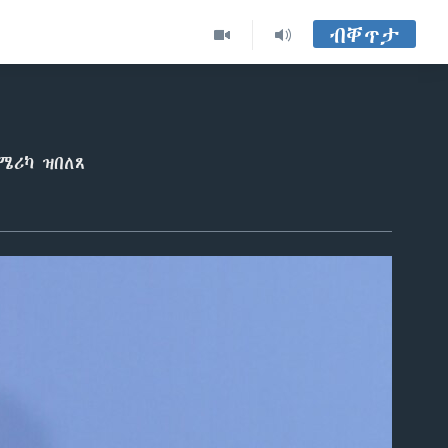
ብቐጥታ
ሜሪካ ዝበለጸ