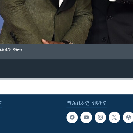
ጎልደን ግሎፕ
ና
ማሕበራዊ ገጻትና