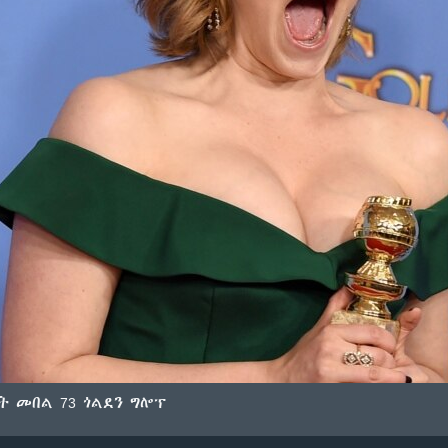
ላሚት መበል 73 ጎልደን ግሎፕ