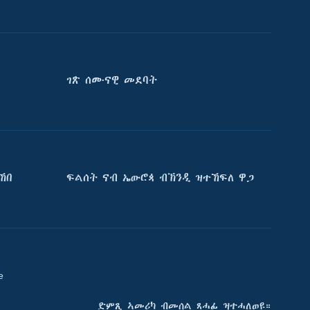
ገጽ ሰሙናዊ መደባት
ኸበ
ፍልሰት ናብ ኤውሮጳ ብኽንዲ ዝተኸፍለ ዋጋ
e
ድምጺ ኣመሪካ ብመሰል ጸሓፊ ዝተሓለወዩ።