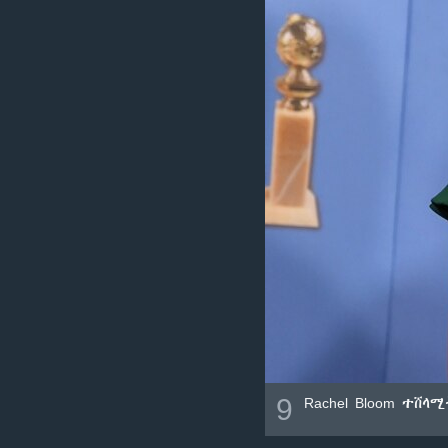
ቂሔ ጽልሚ
9
Rachel Bloom ተሸ