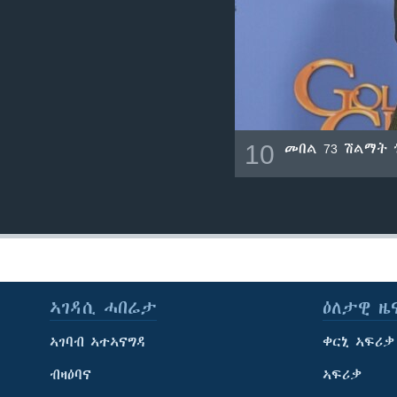
10
መበል 73 ሽልማት 
ኣገዳሲ ሓበሬታ
ዕለታዊ ዜ
ኣገባብ ኣተኣናግዳ
ቀርኒ ኣፍሪቃ
ብዛዕባና
ኣፍሪቃ