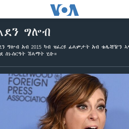
ልደን ግሎብ
ደን ግሎብ አብ 2015 ካብ ዝፈረዩ ፊልምታት አብ ቴሌቭዥን ኣ
ደ ስነ-ስርዓት ሽልማት ሂቡ።