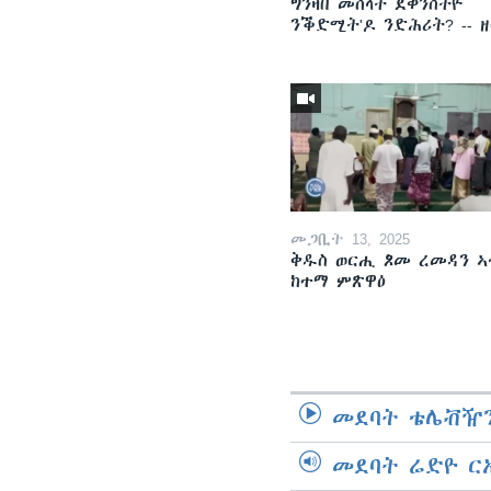
ግንዛበ መሰላት ደቀንስትዮ
ንቕድሚት'ዶ ንድሕሪት? -- 
መጋቢት 13, 2025
ቅዱስ ወርሒ ጾመ ረመዳን ኣ
ከተማ ምጽዋዕ
መደባት ቴሌቭዥን
መደባት ሬድዮ ር