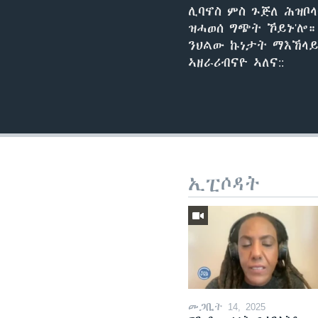
ሊባኖስ ምስ ጉጅለ ሕዝቦ
ዝሓወሰ ግጭት ኾይኑ'ሎ።
ንህልው ኩነታት ማእኸላይ
ኣዘራሪብናዮ ኣለና::
ኢፒሶዳት
መጋቢት 14, 2025