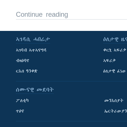
Continue reading
ኣገዳሲ ሓበሬታ
ዕለታዊ ዜ
ኣገባብ ኣተኣናግዳ
ቀርኒ ኣፍሪቃ
ብዛዕባና
ኣፍሪቃ
ርእሰ ዓንቀጽ
ዕለታዊ ፈነወ
ሰሙናዊ መደባት
ፖለቲካ
መንእሰያት
ጥዕና
ኤርትራውያን
ትምህርቲ እንግሊዝኛ