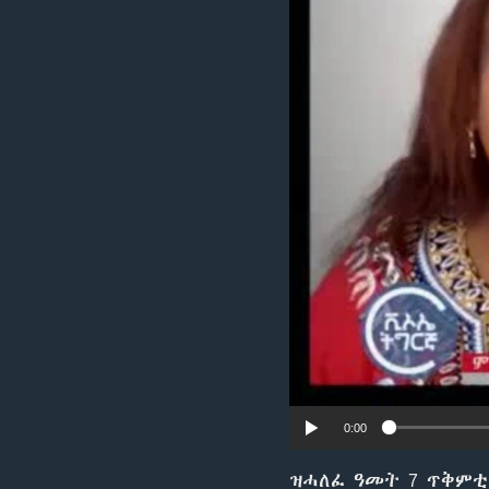
ቂሔ ጽልሚ
0:00
ዝሓለፈ ዓመት 7 ጥቅም