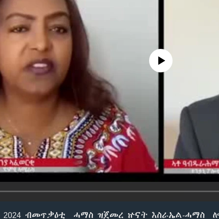
No media source currently avail
ቲ 2024 ብመጥቃዕቲ ሓማስ ዝጀመረ ኵናት እስራኤል-ሓማስ 