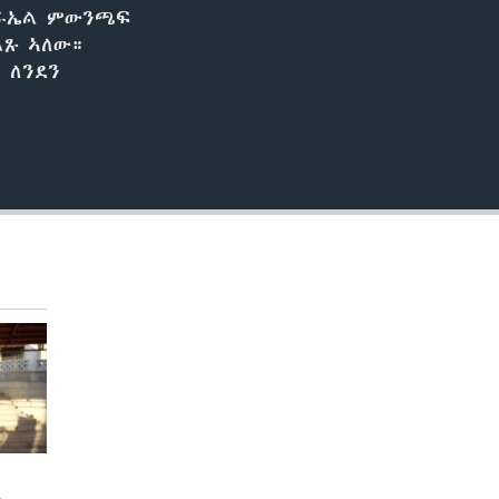
ስራኤል ምውንጫፍ
ገልጹ ኣለው።
 ለንደን