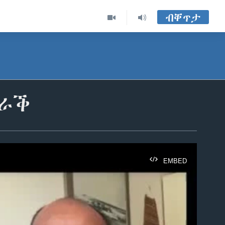
ብቐጥታ
ብራቕ
EMBED