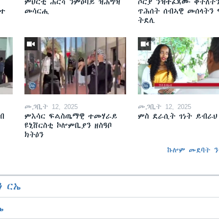
ምህርቲ ሕርሻ ንምዕባይ ዝሕግዝ
ሶርያ ንዝተፈጸሙ ቅትለት
ዘተ
መሳርሒ
ጥሕሰት ሰብኣዊ መሰላትን
ትደሊ
መጋቢት 12, 2025
መጋቢት 12, 2025
ብ
ምእሳር ፍልስጤማዊ ተመሃራይ
ምስ ደራሲት ገነት ይብራህ
ዩኒቨርስቲ ኮሎምቢያን ዘስዓቦ
ክትዕን
ኩሎም መደባት ን
 ርኤ
ኤ