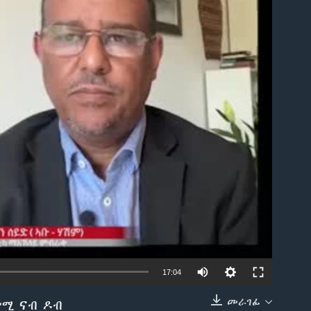
able
17:04
መራገፊ
ሎሚ ናብ ዶብ
EMBED