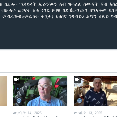
ላህ ሰፊሑ፡ ሚሳይላት ኢራን'ውን ኣብ ዝሓለፈ ሰሙናት ናብ እ
 ብዙሓት ወገናት እቲ ጎንጺ ዞባዊ ከይኸውን'ዉን ስግኣቶም ይ
 ምብራቕብዝምልከት ትንታነ ክህበና ንዓብድራሕማን ሰይድ ካብ
መጋቢት 14, 2025
መጋቢት 13, 2025