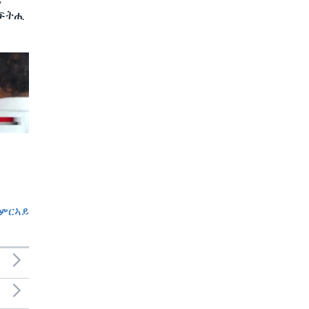
ን
 ፍትሒ
ምርኣይ