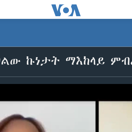
ንህልው ኩነታት ማእከላይ ም