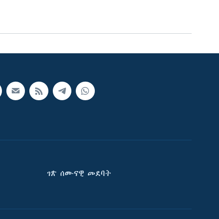
ገጽ ሰሙናዊ መደባት