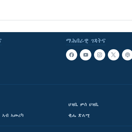
ና
ማሕበራዊ ገጻትና
ህዝቢ ምስ ህዝቢ
 ኣብ ኣመሪካ
ቂሔ ጽልሚ