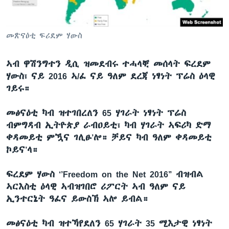
ቂሔ ጽልሚ
ቋንቋታት
መጽናዕቲ ፍሪደም ሃውስ
ኣብ ዋሽንግተን ዲሲ ዝመደብሩ ተሓላቒ መሰላት ፍረደም
ሃውስ፣ ናይ 2016 ኣ/ፈ ናይ ዓለም ደረጃ ነፃነት ፕሬስ ዕላዊ
ገይሩ።
መፅናዕቲ ካብ ዝተገበረለን 65 ሃገራት ነፃነት ፕሬስ
ብምግዳብ ኢትዮጵያ ራብዐይቲ፣ ካብ ሃገራት ኣፍሪካ ድማ
ቀዳመይቲ ምዃና ገሊፁ’ሎ። ቻይና ካብ ዓለም ቀዳመይቲ
ኮይና’ላ።
ፍረደም ሃውስ ‘’Freedom on the Net 2016’’ ብዝብል
ኣርእስቲ ዕላዊ ኣብዝገበሮ ሪፖርት ኣብ ዓለም ናይ
ኢንተርኔት ዓፈና ይውስኽ ኣሎ ይብል።
መፅናዕቲ ካብ ዝተኻየደለን 65 ሃገራት 35 ሚእታዊ ነፃነት