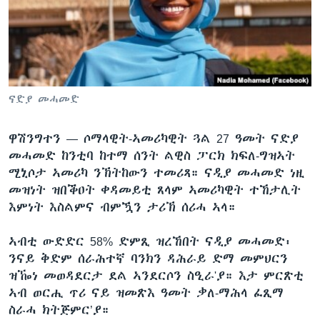
ቂሔ ጽልሚ
ቋንቋታት
ናድያ መሓመድ
ዋሽንግተን —
ሶማላዊት-ኣመሪካዊት ጓል 27 ዓመት ናድያ
መሓመድ ከንቲባ ከተማ ሰንት ልዊስ ፓርክ ክፍለ-ግዝኣት
ሚኒሶታ ኣመሪካ ንኽትከውን ተመሪጻ። ናዲያ መሓመድ ነዚ
መዝነት ዝበቕዐት ቀዳመይቲ ጸላም ኣመሪካዊት ተኸታሊት
እምነት እስልምና ብምዃን ታሪኽ ሰሪሓ ኣላ።
ኣብቲ ውድድር 58% ድምጺ ዝረኸበት ናዲያ መሓመድ፡
ንናይ ቅድም ሰራሕተኛ ባንክን ዳሕራይ ድማ መምህርን
ዝዀነ መወዳደርታ ደል ኣንደርሶን ስዒራ'ያ። እታ ምርጽቲ
ኣብ ወርሒ ጥሪ ናይ ዝመጽእ ዓመት ቃለ-ማሕላ ፈጺማ
ስራሓ ክትጅምር’ያ።