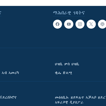
ና
ማሕበራዊ ገጻትና
ህዝቢ ምስ ህዝቢ
 ኣብ ኣመሪካ
ቂሔ ጽልሚ
ቫይረስኮሮና
መዕለቢኡ ዘይፍሉጥ ኣቓልቦ ዘይረ
ኣፍሪቃዊ ዲያስፖራ