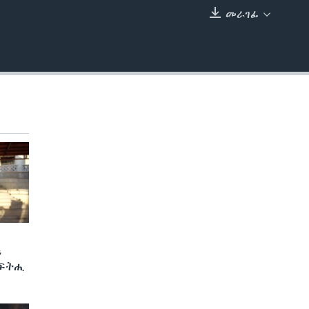
መራገፊ
EMBED
ን
 ፍትሒ