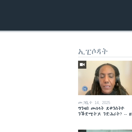
ኢፒሶዳት
መጋቢት 14, 2025
ግንዛበ መሰላት ደቀንስትዮ
ንቕድሚት'ዶ ንድሕሪት? -- 