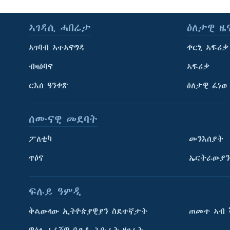
ኣገዳሲ ሓበሬታ
ዕለታዊ ዜ
ኣገባብ ኣተኣናግዳ
ቀርኒ ኣፍሪቃ
ብዛዕባና
ኣፍሪቃ
ርእሰ ዓንቀጽ
ዕለታዊ ፈነወ
ሰሙናዊ መደባት
ፖለቲካ
መንእሰያት
ጥዕና
ኤርትራውያን
ፍሉይ ዓምዲ
ትምህርቲ እንግሊዝኛ
ቅልውላው ኢትዮጵያዊያን ስደተኛታት
ጠመተ ኣብ 
ማሕበራዊ ገጻትና