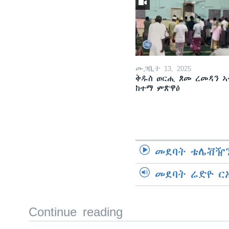
መጋቢት 13, 2025
ቅዱስ ወርሒ ጾመ ረመዳን ኣ
ከተማ ምጽዋዕ
መደባት ቴሌቭዥን
መደባት ሬድዮ ር
Continue reading