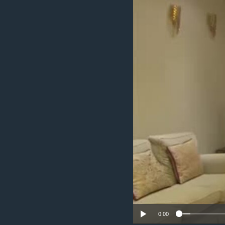
ቂሔ ጽልሚ
0:00