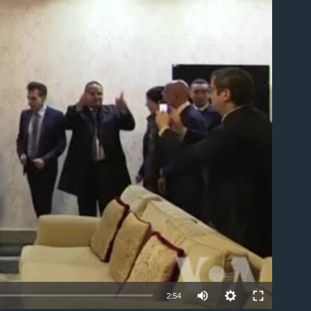
able
2:54