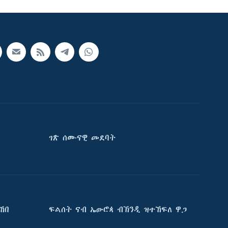
ገጽ ሰሙናዊ መደባት
ኸበ
ፍልሰት ናብ ኤውሮጳ ብኽንዲ ዝተኸፍለ ዋጋ