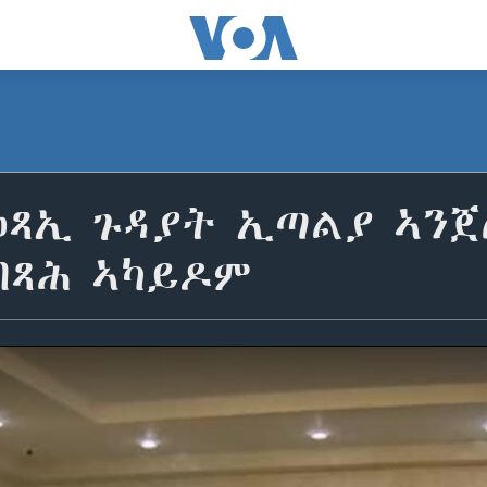
ወጻኢ ጉዳያት ኢጣልያ ኣንጀ
ብጻሕ ኣካይዶም