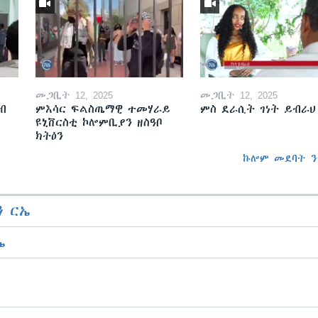
መጋቢት 12, 2025
መጋቢት 12, 2025
ብ
ምእሳር ፍልስጤማዊ ተመሃራይ
ምስ ደራሲት ገነት ይብራህ
ዩኒቨርስቲ ኮሎምቢያን ዘስዓቦ
ክትዕን
ኩሎም መደባት ን
 ርኤ
ኤ