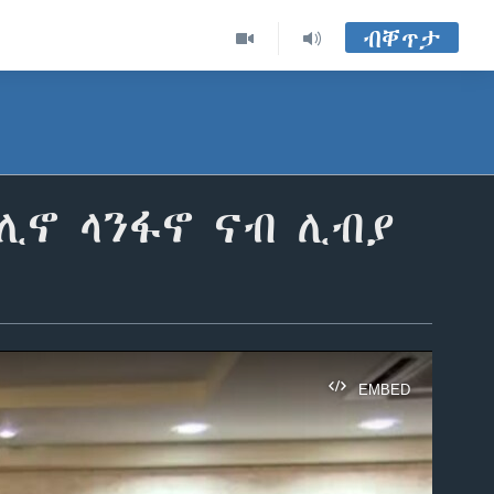
ብቐጥታ
ሊኖ ላንፋኖ ናብ ሊብያ
EMBED