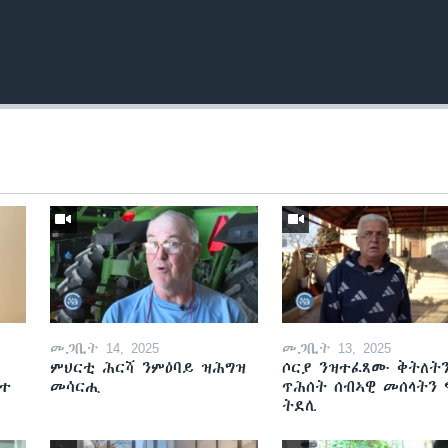
መጋቢት 14, 2025
መጋቢት 13, 2025
ምህርቲ ሕርሻ ንምዕባይ ዝሕግዝ
ሶርያ ንዝተፈጸሙ ቅትለት
ዘተ
መሳርሒ
ጥሕሰት ሰብኣዊ መሰላትን
ትደሊ