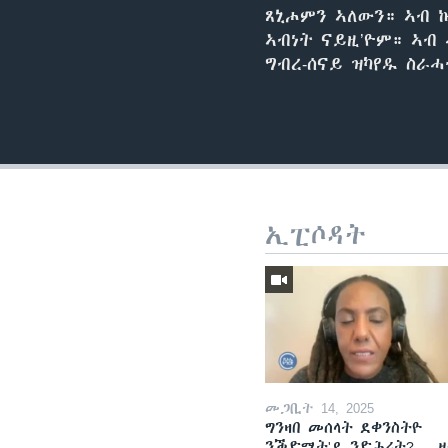
ጸኒሖምን ኣለውን። ኣብ 
ኣብነት ናይዚ’ዮም። ኣብ
ግብረ-ሰናይ ዝካየዱ ስራ
ኢፒሶዳት
መጋቢት 14, 2025
ግንዛበ መሰላት ደቀንስትዮ
ንቕድሚት'ዶ ንድሕሪት? -- 