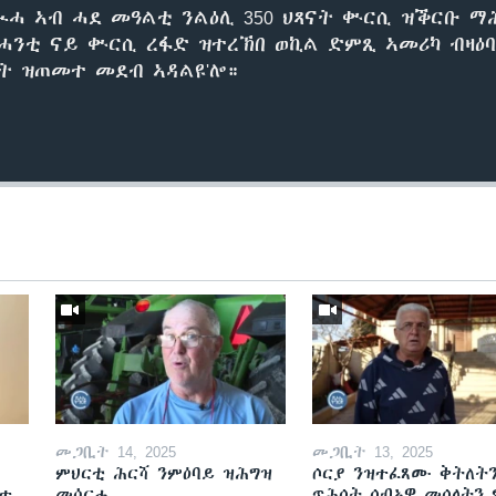
ኲሓ ኣብ ሓደ መዓልቲ ንልዕሊ 350 ህጻናት ቍርሲ ዝቕርቡ ማ
 ሓንቲ ናይ ቍርሲ ረፋድ ዝተረኽበ ወኪል ድምጺ ኣመሪካ ብዛዕባ
ሓት ዝጠመተ መደብ ኣዳልዩ'ሎ።
መጋቢት 14, 2025
መጋቢት 13, 2025
ምህርቲ ሕርሻ ንምዕባይ ዝሕግዝ
ሶርያ ንዝተፈጸሙ ቅትለት
ዘተ
መሳርሒ
ጥሕሰት ሰብኣዊ መሰላትን