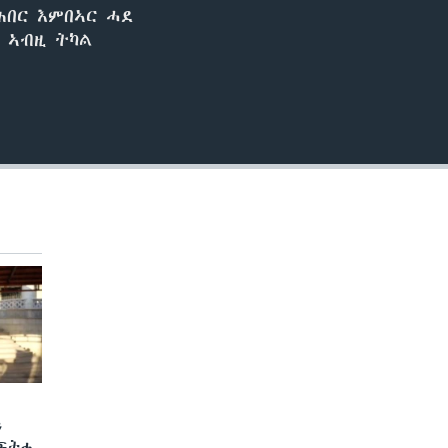
ሕበር እምበኣር ሓደ
 ኣብዚ ትካል
ን
 ፍትሒ