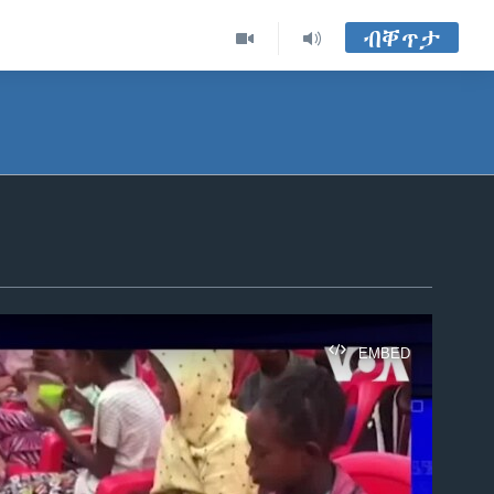
ብቐጥታ
EMBED