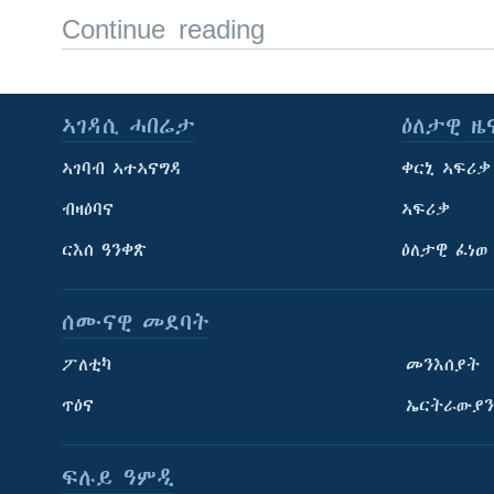
Continue reading
ኣገዳሲ ሓበሬታ
ዕለታዊ ዜ
ኣገባብ ኣተኣናግዳ
ቀርኒ ኣፍሪቃ
ብዛዕባና
ኣፍሪቃ
ርእሰ ዓንቀጽ
ዕለታዊ ፈነወ
ሰሙናዊ መደባት
ፖለቲካ
መንእሰያት
ጥዕና
ኤርትራውያን
ፍሉይ ዓምዲ