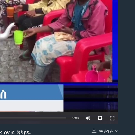
able
5:00
መራገፊ
-ሰናይ ክካየዱ
EMBED