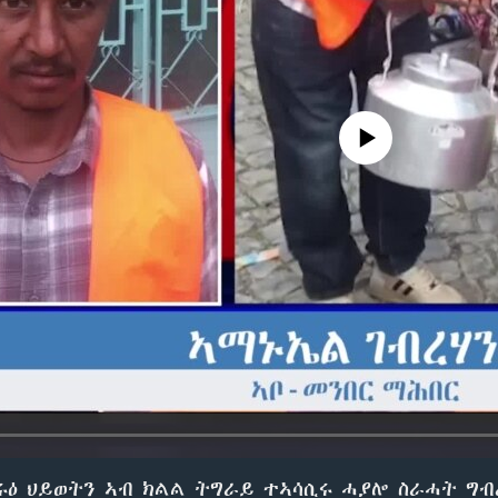
No media source currently avail
ሩዕ ህይወትን ኣብ ክልል ትግራይ ተኣሳሲሩ ሓያሎ ስራሓት ግብረ