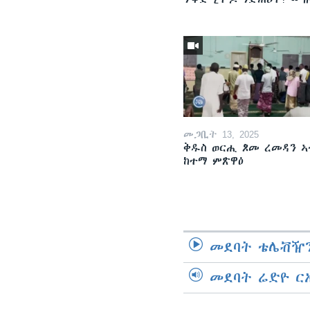
መጋቢት 13, 2025
ቅዱስ ወርሒ ጾመ ረመዳን ኣ
ከተማ ምጽዋዕ
መደባት ቴሌቭዥን
መደባት ሬድዮ ር