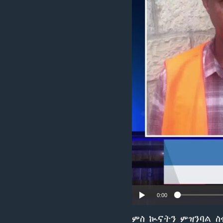
ቂሔ ጽልሚ
0:00
ምስ ኲናትን ምዝንባል ስ