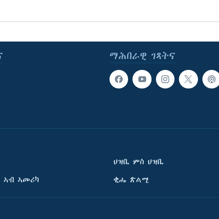
ና
ማሕበራዊ ገጻትና
ህዝቢ ምስ ህዝቢ
 ኣብ ኣመሪካ
ቂሔ ጽልሚ