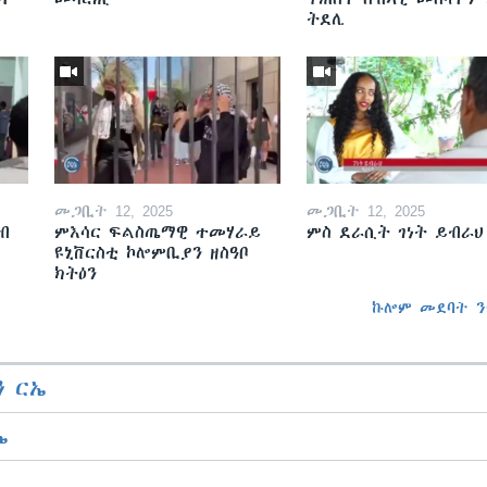
ትደሊ
መጋቢት 12, 2025
መጋቢት 12, 2025
ብ
ምእሳር ፍልስጤማዊ ተመሃራይ
ምስ ደራሲት ገነት ይብራህ
ዩኒቨርስቲ ኮሎምቢያን ዘስዓቦ
ክትዕን
ኩሎም መደባት ን
 ርኤ
ኤ