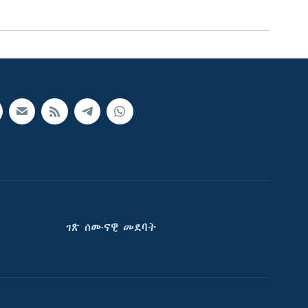
ገጽ ሰሙናዊ መደባት