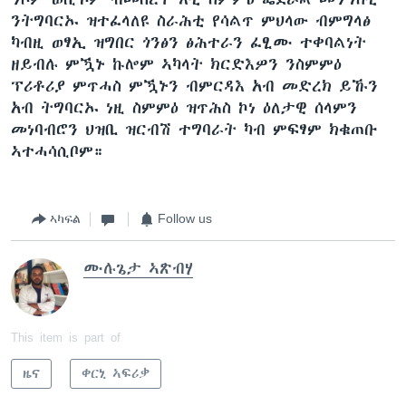
ንትግባርኡ ዝተፈላለዩ ስራሕቲ የሳልጥ ምህላው ብምግላፅ
ካብዚ ወፃኢ ዝግበር ጎንፅን ፅሕተራን ፈፂሙ ተቀባልነት
ዘይብሉ ምዃኑ ኩሎም ኣካላት ክርድእዎን ንስምምዕ
ፕሪቶሪያ ምጥሓስ ምዃኑን ብምርዳእ አብ መድረክ ይኹን
አብ ትግባርኡ ነዚ ስምምዕ ዝጥሕስ ኮነ ዕለታዊ ሰላምን
መነባብሮን ህዝቢ ዝርብሽ ተግባራት ካብ ምፍፃም ክቁጠቡ
ኣተሓሳሲቦም።
ኣካፍል
Follow us
ሙሉጌታ ኣጽብሃ
This item is part of
ዜና
ቀርኒ ኣፍሪቃ