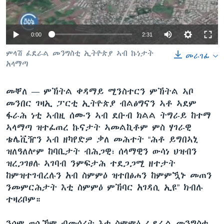
ቂሔ ጽልሚ
ቋንቋታት
0:00
2:31
ምላሽ ፈደራል መንግስቲ ኢትዮጵያ ኣብ ኩነታት
መራገፊ
አላማጣ
መቐለ —
ምኽትል ቀዳማይ ሚንስተርን ምኽትል ኣቦ
መንበር ገዛኢ ፓርቲ ኢትዮጵያ ብልፅግናን ኣቶ ኣደም
ፋራሕ ነቲ ኣብዚ ሰሙን ኣብ ደቡብ ክልል ትግራይ ከተማ
ኣላማጣ ዝተፈጠረ ኩናታት ኣመልኪቶም ምስ ሃገራዊ
ቴሌቪዥን ኣብ ዘካየድዎ ቃለ መሕተት “ሕቶ ይግበኣኒ
ዝለዓለሎም ከባቢታት ብሕጋዊ፣ ሰላማዊን ውሳነ ህዝብን
ዝረጋገፀሉ ኣገባብ ንምፍታሕ ተደጋጋሚ ዘተታት
ከምዝተገብረሉን አብ ስምምዕ ዝተበፅሐን ከምምዃኑ መጠን
ንመምርሕታት እቲ ስምምዕ ምኽባር አገዳሲ ኢዩ” ክብሉ
ተዛሪቦም።
ንሶም ወሲኾም ብመሰረት እቲ ስምምዕ ፌደራል መንግስቲ