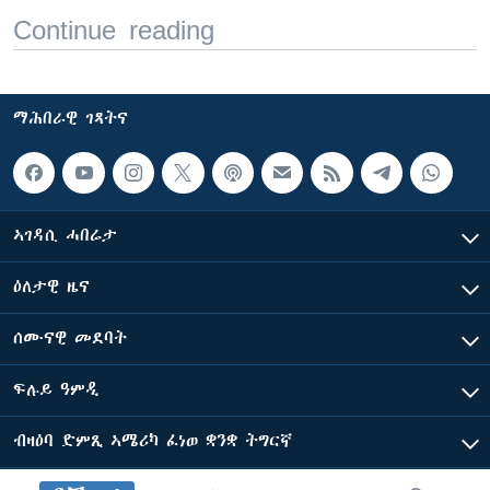
Continue reading
ማሕበራዊ ገጻትና
ኣገዳሲ ሓበሬታ
ዕለታዊ ዜና
ሰሙናዊ መደባት
ፍሉይ ዓምዲ
ብዛዕባ ድምጺ ኣሜሪካ ፈነወ ቋንቋ ትግርኛ