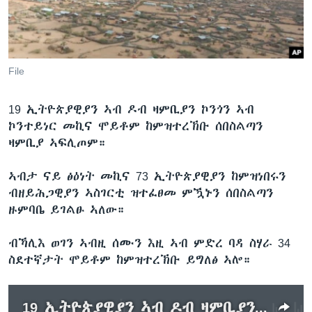
ቂሔ ጽልሚ
ቋንቋታት
File
19 ኢትዮጵያዊያን ኣብ ዶብ ዛምቢያን ኮንጎን ኣብ
ኮንተይነር መኪና ሞይቶም ከምዝተረኽቡ ሰበስልጣን
ዛምቢያ ኣፍሊጦም።
ኣብታ ናይ ፅዕነት መኪና 73 ኢትዮጵያዊያን ከምዝነበሩን
ብዘይሕጋዊያን ኣስገርቲ ዝተፈፀመ ምዃኑን ሰበስልጣን
ዙምባቤ ይገልፁ ኣለው።
ብኻሊእ ወገን ኣብዚ ሰሙን እዚ ኣብ ምድረ ባዳ ስሃራ 34
ስደተኛታት ሞይቶም ከምዝተረኽቡ ይግለፅ ኣሎ።
19 ኢትዮጵያዊያን ኣብ ዶብ ዛምቢያን ኮንጎን ኣብ ኮንተይነር መኪና ሞይቶም ተረኺቦም