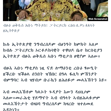
ቂሔ ጽልሚ
ቋንቋታት
ብፁዕ ወቅዱስ አቡነ ማትያስ፤ ፓትርያርክ ርዕሰ-ሊቃነ-ጳጳሳት
ዘኢትዮጵያ
ኩሉ ኢትዮጵያዊ ንግብረሰዶም ብፅንዓት ክምክት ኣለዎ
ክብሉ ፓትሪያርክ ኦርቶዶክሳዊት ተዋህዶ ቤተ ክርስቲያን
ኢትዮጵያ ብፁእ ወቅዱስ ኣቡነ ማቲታስ ፀዊዖም ኣለው።
ብፁእ ኣቡነ ማቲያስ ነዚ ናይ ሎማዕንቲ ረቡዕ ፃውዒት
ዘቕረቡ ዝቕፅል ሰንበት ዝኸበር በዓል ፋሲካ ምኽንያት
ብምግባር ኣብ ዝሃብዎ ቡራኬን ዘሕለፉዎ መልእኽትን እዩ።
ኣብ መልእኽቶም ካልኦት ጉዳያት እውን ዳህሲሶም
ኣለው።መራሕቲ ሃይማኖት ኣብ ብዓላት ኣብዘሕልፉዎም
መልእኽትታት ብዛዕባ ግብረሰዶም ክዛረቡ ዝተለመደ
ኣይኮነን።