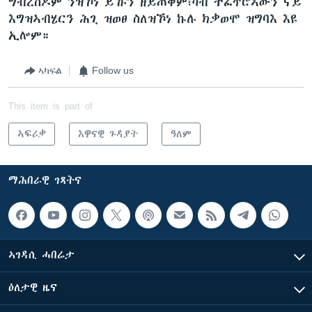
ግብረሰዶም ንዝኾነ ይኹን ዘይጠቅም፣ካብ ተፈጥሮኣውን ናይ
እግዝኣብሄርን ሕጊ ዝወፀ ስለዝኾነ ኩሉ ክቃወሞ ዝግባእ እዩ
ኢሎም።
ኣካፍል
Follow us
This item is part of
ኣፍሪቃ
እዋናዊ ጉዳያት
ዓለም
ማሕበራዊ ገጻትና
ኣገዳሲ ሓበሬታ
ዕለታዊ ዜና