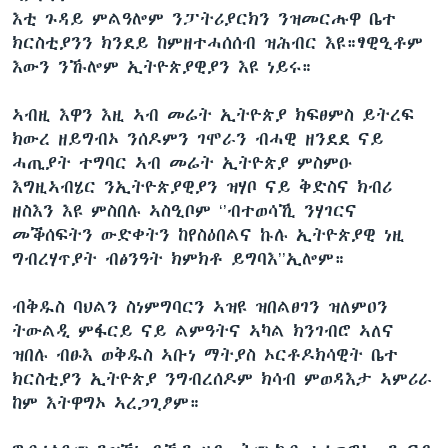
እቲ ጉዳይ ምልዓሎም ንፓትሪያርክን ንዝመርሑዋ ቤተ
ክርስቲያንን ክንደይ ከምዘተሓሰሰብ ዝሕብር እዩ።ፃዊዒቶም
እውን ንኹሎም ኢትዮጵያዊያን እዩ ነይሩ።
ኣብዚ እዋን እዚ ኣብ መሬት ኢትዮጵያ ክፍፀምስ ይትረፍ
ክውረ ዘይግብኦ ንሰዶምን ገሞራን ብሓዊ ዘንደደ ናይ
ሓጢያት ተግባር ኣብ መሬት ኢትዮጵያ ምስምዑ
እግዚኣብሄር ንኢትዮጵያዊያን ዝሃቦ ናይ ቅድስና ክብሪ
ዘስእን እዩ ምስበሉ ኣስዒቦም ‘’ብተወሳኺ ንሃገርና
መቕሰፍትን ውድቀትን ከየስዕበልና ኩሉ ኢትዮጵያዊ ነዚ
ግብረሃጥያት ብፅንዓት ክምክቶ ይግባእ’’ኢሎም።
ብቅዱስ ባህልን ስነምግባርን ኣዝዩ ዝበልፀገን ዝለምዐን
ትውልዲ ምፋርይ ናይ ልምዓትና ኣካል ክንገብሮ ኣለና
ዝበሉ ብፁእ ወቅዱስ ኣቡነ ማትያስ ኦርቶዶክሳዊት ቤተ
ክርስቲያን ኢትዮጵያ ንግብረሰዶም ክሳብ ምወዳእታ ኣምሪራ
ከም እትዋግኦ ኣረጋጊፆም።