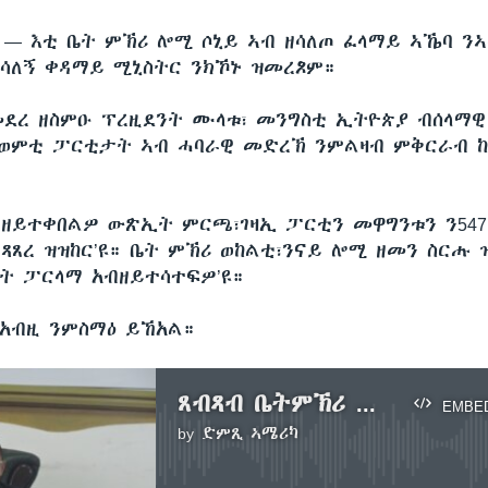
ሲ —
እቲ ቤት ምኽሪ ሎሚ ሶኒይ ኣብ ዘሳለጦ ፈላማይ ኣኼባ ን
ሳለኝ ቀዳማይ ሚኒስትር ንክኾኑ ዝመረጾም።
መደረ ዘስምዑ ፕረዚደንት ሙላቱ፣ መንግስቲ ኢትዮጵያ ብሰላማዊ
ወምቲ ፓርቲታት ኣብ ሓባራዊ መድረኽ ንምልዛብ ምቅርራብ ከ
ዘይተቀበልዎ ውጽኢት ምርጫ፣ገዛኢ ፓርቲን መዋግንቱን ን54
ጻጸረ ዝዝከር’ዩ። ቤት ምኽሪ ወከልቲ፣ንናይ ሎሚ ዘመን ስርሑ 
ት ፓርላማ አብዘይተሳተፍዎ’ዩ።
አብዚ ንምስማዕ ይኸአል።
ጸብጻብ ቤትምኽሪ ኢትዮጵያ
EMBE
by
ድምጺ ኣሜሪካ
No media source currently available