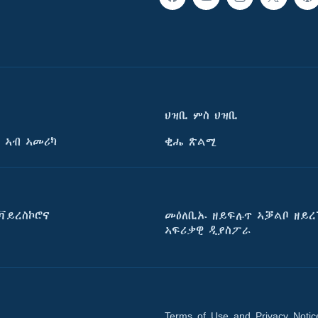
ህዝቢ ምስ ህዝቢ
 ኣብ ኣመሪካ
ቂሔ ጽልሚ
ቫይረስኮሮና
መዕለቢኡ ዘይፍሉጥ ኣቓልቦ ዘይረ
ኣፍሪቃዊ ዲያስፖራ
Terms of Use and Privacy Notic