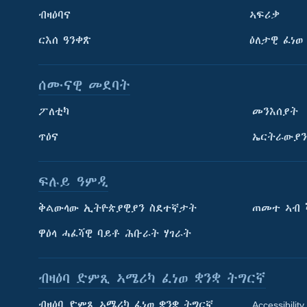
ብዛዕባና
ኣፍሪቃ
ርእሰ ዓንቀጽ
ዕለታዊ ፈነወ
ሰሙናዊ መደባት
ፖለቲካ
መንእሰያት
ጥዕና
ኤርትራውያን
ፍሉይ ዓምዲ
ትምህርቲ እንግሊዝኛ
ቅልውላው ኢትዮጵያዊያን ስደተኛታት
ጠመተ ኣብ 
ማሕበራዊ ገጻትና
ዋዕላ ሓፈሻዊ ባይቶ ሕቡራት ሃገራት
ብዛዕባ ድምጺ ኣሜሪካ ፈነወ ቋንቋ ትግርኛ
ብዛዕባ ድምጺ ኣሜሪካ ፈነወ ቋንቋ ትግርኛ
Accessibility