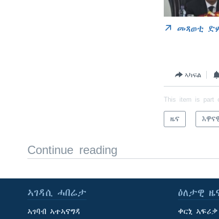
መጻወቲ ድ
ኣካፍል
This item is part 
ዜና
እዋና
Continue reading
ኣገዳሲ ሓበሬታ
ዕለታዊ ዜ
ኣገባብ ኣተኣናግዳ
ቀርኒ ኣፍሪቃ