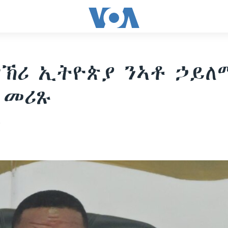
ኽሪ ኢትዮጵያ ንኣቶ ኃይለ
 መሪጹ
5