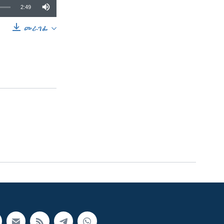
2:49
መራገፊ
SHARE