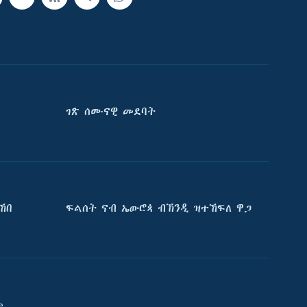
ገጽ ሰሙናዊ መደባት
ኸበ
ፍልሰት ናብ ኤውሮጳ ብኽንዲ ዝተኸፍለ ዋጋ
e