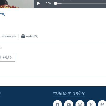
0:00
ምጺ
EMBED
Follow us
መሕተሚ
of
ዊ ጉዳያት
ና
ማሕበራዊ ገጻትና