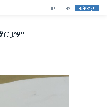
ብቐጥታ
ማርያም