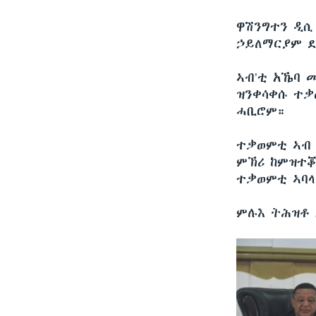
ዋሽንግተን ዲ
ኃይለማርያም ደ
ኣብ’ቲ አኼባ 
ዝንቀሳቀሱ ተቃ
ሓቢሮም።
ተቃወምቲ ኣብ 
ምኽሪ ከምዝተቖ
ተቃወምቲ ኣባላ
ምሉእ ትሕዝቶ 