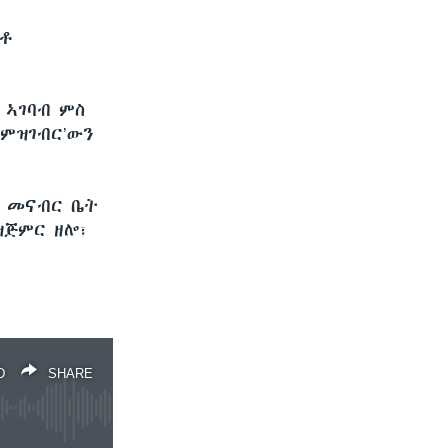
ኣቶ
 ኣገባብ ምስ
ምዝገብር’ውን
7 መናብር ቤት
ዝጅምር ዘሎ፣
D
SHARE