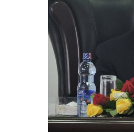
ቂሔ ጽልሚ