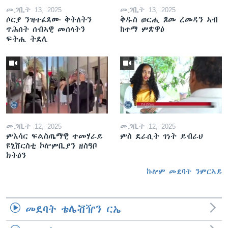
መጋቢት 13, 2025
መጋቢት 13, 2025
ሶርያ ንዝተፈጸሙ ቅትለትን
ቅዱስ ወርሒ ጾመ ረመዳን ኣብ
ጥሕሰት ሰብኣዊ መሰላትን
ከተማ ምጽዋዕ
ፍትሒ ትደሊ
መጋቢት 12, 2025
መጋቢት 12, 2025
ምእሳር ፍልስጤማዊ ተመሃራይ
ምስ ደራሲት ገነት ይብራህ
ዩኒቨርስቲ ኮሎምቢያን ዘስዓቦ
ክትዕን
ኩሎም መደባት ንምርኣይ
መደባት ቴሌቭዥን ርኤ