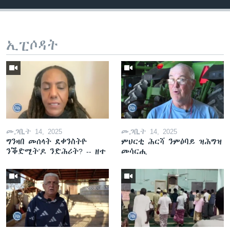
ኢፒሶዳት
መጋቢት 14, 2025
መጋቢት 14, 2025
ግንዛበ መሰላት ደቀንስትዮ
ምህርቲ ሕርሻ ንምዕባይ ዝሕግዝ
ንቕድሚት'ዶ ንድሕሪት? -- ዘተ
መሳርሒ