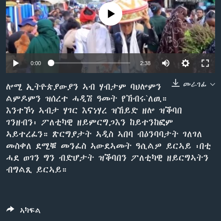
ቂሔ ጽልሚ
No media source currently available
ቋንቋታት
0:00
2:38
መራገፊ
ሎሚ ኢትዮጵያውያን ኣብ ሃብታም ባህሎምን
ልምዶምን ዝሰረተ ሓዲሽ ዓመት የኽብሩ`ለዉ።
እንተኾነ ኣብታ ሃገር እናነሃረ ዝኸይድ ዘሎ ዝቕባበ
ገንዘብን፡ ፖለቲካዊ ዘይምርግጋእን ከይተንከፎም
ኣይተረፈን። ጽርግያታት ኣዲስ ኣበባ ብዕንባባታት ገለገለ
መስቀለ ደሚቑ መንፈስ ኣውደኣመት ዓሲልዎ ይርኣይ ፡በቲ
ሓደ ወገን ግን ብድሆታት ዝቕባበን ፖለቲካዊ ዘይርግኣትን
ብግልጺ ይርኣይ።
ኣካፍል