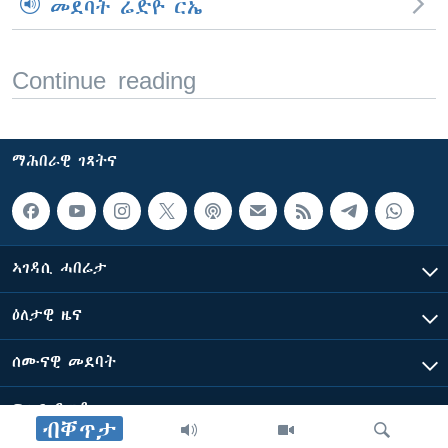
መደባት ሬድዮ ርኤ
Continue reading
ማሕበራዊ ገጻትና
ኣገዳሲ ሓበሬታ
ዕለታዊ ዜና
ሰሙናዊ መደባት
ፍሉይ ዓምዲ
ብቐጥታ