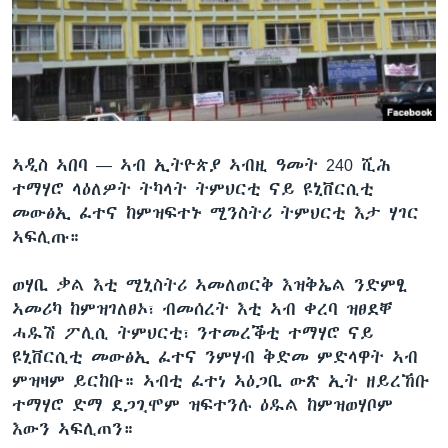
ቂሔ ጽልሚ
ቋንቋታት
ኣዲስ ኣበባ —
ኣብ ኢትዮጵያ ኣብዚ ዓመት 240 ሺሕ
ተማሃሮ ላዕለዎት ትካላት ትምህርቲ ናይ ዩኒቨርሲቲ
መውፅኢ ፈተና ከምዝፍተኑ ሚንስትሪ ትምህርቲ እታ ሃገር
ኣፍሊጡ።
ወሃቢ ቃል እቲ ሚኒስትሪ ኣመለወርቅ እዝቅኤል ንድምፂ
ኣመሪካ ከምዝገለፀኦ፣ ብመሰረት እቲ ኣብ ቀረባ ዝፀደቐ
ሓዱሽ ፖሊሲ ትምህርቲ፣ ንተመረቕቲ ተማሃሮ ናይ
ዩኒቨርሲቲ መውፅኢ ፈተና ንምሃብ ቅድመ ምድላዋት ኣብ
ምዝዛም ይርከቡ። ኣብቲ ፈተነ ኣዕጋቢ ውጽ ኢት ዘይረኸቡ
ተማሃሮ ድማ ደጋጊሞም ዝፍተንሉ ዕዱል ከምዝወሃቦም
እውን ኣፍሊጠን።