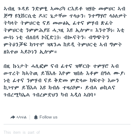
ኣብዚ ጉዳይ ንድምፂ ኣመሪካ ርእይቶ ዝሃቡ መምህር ኣብ
ጅማ ዩኒቨርሲቲ ዶ/ር ጌታቸው ጥላሁን፣ ንተማሃሮ ላዕለዎት
ትካላት ትምህርቲ ናይ መውፅኢ ፈተና ምሃብ ጽፈት
ትምህርቲ ንምምሕያሸ ሓጋዚ እዩ ኢሎም። እንተኾነ፣ እቲ
ውሳነ ነቲ ብለበዳ ኮቪድ19፣ ብኲናትን፣ ብግጭትን
ምትዕንቓፍ ክገጥሞ ዝጸንሐ ከይዲ ትምህርቲ ኣብ ግምት
ዘእተወ ኣይኮነን ኢሎም።
በዚ ኩነታት ሓሊፎም ናብ ፈተና ዝቐርቡ ተምሃሮ ኣብ
ውጥረት ክኣትዉ ይኽእሉ እዮም ዝበሉ እቶም በዓል ሙያ፣
ነቲ ፈተና ንምሃብ ናይ ቅድመ ምድላው ክፍተት እውን
ከጋጥም ይኽእል እዩ ክብሉ ተዛሪቦም፡ ይብል ወኪልና
ገብረሚካኤል ገብረምድህን ካብ ኣዲስ ኣበባ፥
ኣካፍል
Follow us
This item is part of