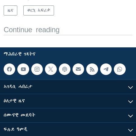
ዜና
ቀርኒ ኣፍሪቃ
Continue reading
ማሕበራዊ ገጻትና
ኣገዳሲ ሓበሬታ
ዕለታዊ ዜና
ሰሙናዊ መደባት
ፍሉይ ዓምዲ