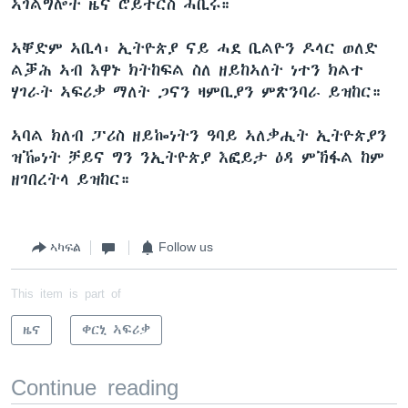
ኣገልግሎት ዜና ሮይተርስ ሓቢሩ።
ኣቐድም ኣቢላ፡ ኢትዮጵያ ናይ ሓደ ቢልዮን ዶላር ወለድ
ልቓሕ ኣብ እዋኑ ክትከፍል ስለ ዘይከኣለት ነተን ክልተ
ሃገራት ኣፍሪቃ ማለት ጋናን ዛምቢያን ምጽንባራ ይዝከር።
ኣባል ክለብ ፓሪስ ዘይኰነትን ዓባይ ኣለቃሒት ኢትዮጵያን
ዝዀነት ቻይና ግን ንኢትዮጵያ እፎይታ ዕዳ ምኽፋል ከም
ዘገበረትላ ይዝከር።
ኣካፍል
Follow us
This item is part of
ዜና
ቀርኒ ኣፍሪቃ
Continue reading