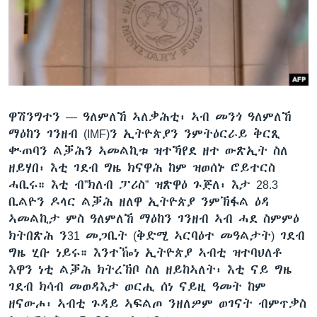
ቂሔ ጽልሚ
ቋንቋታት
ዋሽንግተን —
ዓለምለኸ ኣለቃሕቲ፡ ኣብ መንጎ ዓለምለኸ
ማዕከን ገንዘብ (IMF)ን ኢትዮጵያን ንምትዕርራይ ቅርጺ
ቍጠባን ልቓሕን ኣመልኪቱ ዝተኻየደ ዘተ ውጽኢት ስለ
ዘይሃበ፡ እቲ ገደብ ግዜ ክናዋሕ ከም ዝወሰኑ ሮይተርስ
ሓቢሩ። እቲ ብ”ክለብ ፓሪስ” ዝጽዋዕ ጉጅለ፡ እታ 28.3
ቢልዮን ዶላር ልቓሕ ዘለዋ ኢትዮጵያ ንምኽፋል ዕዳ
ኣመልኪታ ምስ ዓለምለኸ ማዕከን ገንዘብ ኣብ ሓደ ስምምዕ
ክትበጽሕ ን31 መጋቢት (ቅድሚ ኣርባዕተ መዓልታት) ገደብ
ግዜ ሂቡ ነይሩ። እንተዀነ ኢትዮጵያ ኣብቲ ዝተባህለቶ
እዋን ነቲ ልቓሕ ክትረኽቦ ስለ ዘይከኣለት፡ እቲ ናይ ግዜ
ገደብ ክሳብ መወዳእታ ወርሒ ሰነ ናይዚ ዓመት ከም
ዘናውሖ፡ ኣብቲ ጉዳይ ኣፍልጦ ንዘለዎም ወገናት ብምጥቃስ