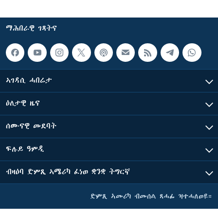
ማሕበራዊ ገጻትና
ኣገዳሲ ሓበሬታ
ዕለታዊ ዜና
ሰሙናዊ መደባት
ፍሉይ ዓምዲ
ብዛዕባ ድምጺ ኣሜሪካ ፈነወ ቋንቋ ትግርኛ
ድምጺ ኣመሪካ ብመሰል ጸሓፊ ዝተሓለወዩ።