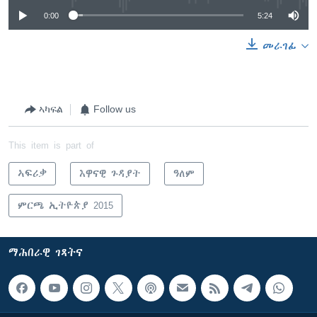
0:00
5:24
መራገፊ
ኣካፍል
Follow us
This item is part of
ኣፍሪቃ
እዋናዊ ጉዳያት
ዓለም
ምርጫ ኢትዮጵያ 2015
ማሕበራዊ ገጻትና