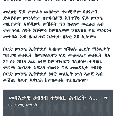
መረፅቲ
ናይ
ምምራፅ
መሰሎም
ተጠቒሞም
ባህጎምን
ድልየቶም
ምርኣዮም
ዘተባብዕ
’
ዃ
እንተኾነ
ናይ
ምርጫ
ጣቢያታት
ኣቐዲምካ
ምኽፋት
ግን
ኩሎም
መረፅቲ
ኣብ
ተመሳሳሊ
ስዓት
ክጅምሩ
ከምዘለዎም
ንዝእዝዝ
ናይ
ማዕርነት
መትከል
ኣብ
ዘጠራጥር
ኩነትታ
ዘእቲ
እዩ ኢሎም።
ቦርድ
ምርጫ
ኢትዮጵያ
ኣብዞም
ዝቕፅሉ
ሒደት
ማዕልታት
ግዚያዊ
ውፅኢት
ከምዘፍልጥን
ናይ
መወዳእታ
ውፅኢት
ክኣ
22
ሰነ
2015
ኣ
/
ፈ
ዕላዊ
ከምዝገብርን
ገሊፁ
’
ሎ።ተዓዝቢ
ምርጫ
ሕብረት
ኣፍሪካ
ብወገኑ
ናይ
መወዳእታ
ፀብፃቡ
ቦርድ
ምርጫ
ኢትዮጵያ
ዕላዊ
ውፅኢት
ምስ
ኣወጀ
ኣብ
ውሽጢ
ክልተ
ኣዋርሕ
ከምዘውፅእ
ተፈሊጡ
’
ሎ።
መባእታዊ ፀብፃብ ተዓዛቢ ሕብረት ኣፍሪካ
by
ድምጺ ኣሜሪካ
No media source currently available