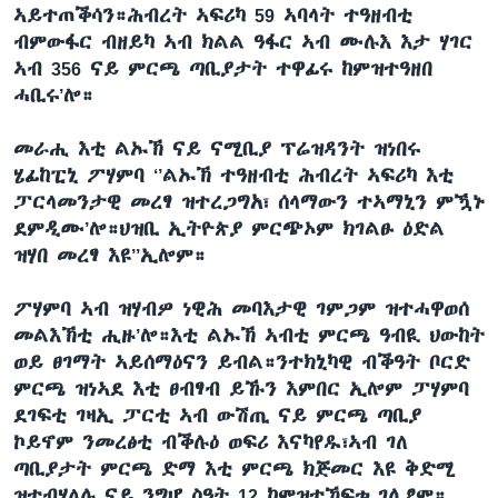
ኣይተጠቕሳን።ሕብረት
ኣፍሪካ
59
ኣባላት
ተዓዘብቲ
ብምውፋር
ብዘይካ
ኣብ
ክልል
ዓፋር
ኣብ
ሙሉእ
እታ
ሃገር
ኣብ
356
ናይ
ምርጫ
ጣቢያታት
ተዋፊሩ
ከምዝተዓዘበ
ሓቢሩ
’
ሎ።
መራሒ
እቲ
ልኡኽ
ናይ
ናሚቢያ
ፕሬዝዳንት
ዝነበሩ
ሄፊከፒኒ
ፖሃምባ ‘’ልኡኽ
ተዓዘብቲ
ሕብረት
ኣፍሪካ
እቲ
ፓርላመንታዊ
መረፃ
ዝተረጋግአ፣
ሰላማውን
ተኣማኒን
ምዃኑ
ደምዲሙ
’
ሎ።ህዝቢ
ኢትዮጵያ
ምርጭኦም
ክገልፁ
ዕድል
ዝሃበ
መረፃ
እዩ’’ኢሎም።
ፖሃምባ
ኣብ
ዝሃብዎ
ነዊሕ
መባእታዊ
ገምጋም
ዝተሓዋወሰ
መልእኽቲ
ሒዙ
’
ሎ።እቲ
ልኡኽ
ኣብቲ
ምርጫ
ዓብዪ
ህውከት
ወይ
ፀገማት
ኣይሰማዕናን
ይብል።ንተክኒካዊ
ብቕዓት
ቦርድ
ምርጫ
ዝነኣደ
እቲ
ፀብፃብ
ይኹን
እምበር
ኢሎም
ፓሃምባ
ደገፍቲ
ገዛኢ
ፓርቲ
ኣብ
ውሽጢ
ናይ
ምርጫ
ጣቢያ
ኮይኖም
ንመረፅቲ
ብቕሉዕ
ወፍሪ
እናካየዱ፣ኣብ
ገለ
ጣቢያታት
ምርጫ
ድማ
እቲ
ምርጫ
ክጅመር
እዩ
ቅድሚ
ዝተብሃለሉ
ናይ
ንግሆ
ስዓት
12
ከምዝተኸፍቱ
ገሊፆም።