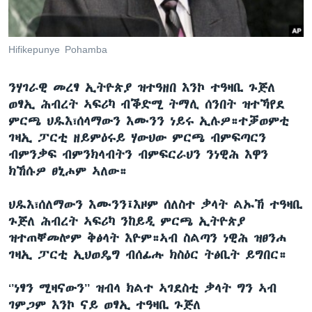
ቂሔ ጽልሚ
ቋንቋታት
Hifikepunye Pohamba
ንሃገራዊ
መረፃ
ኢትዮጵያ
ዝተዓዘበ
እንኮ
ተዓዛቢ
ጉጅለ
ወፃኢ
ሕብረት
ኣፍሪካ
ብቕድሚ
ትማሊ
ሰንበት
ዝተኻየደ
ምርጫ
ህዱእ፣ሰላማውን
እሙንን
ነይሩ
ኢሉዎ።ተቓወምቲ
ገዛኢ
ፓርቲ
ዘይምዕሩይ
ሃውህው
ምርጫ
ብምፍጣርን
ብምንቃፍ ብምንክላብትን
ብምፍርራህን
ንነዊሕ
እዋን
ክኸሱዎ
ፀኒሖም
ኣለው።
ህዱእ፣ሰለማውን
እሙንን
፤እዞም
ሰለስተ
ቃላት
ልኡኽ
ተዓዛቢ
ጉጅለ
ሕብረት
ኣፍሪካ
ንከይዲ
ምርጫ
ኢትዮጵያ
ዝተጠቐመሎም
ቅፅላት
እዮም።ኣብ
ስልጣን
ነዊሕ
ዝፀንሐ
ገዛኢ
ፓርቲ
ኢህወዴግ
ብሰፊሑ
ክስዕር
ትፅቢት
ይግበር።
‘’
ነፃን
ሚዛናውን
’’
ዝብላ
ክልተ
ኣገደስቲ
ቃላት
ግን
ኣብ
ገምጋም
እንኮ
ናይ
ወፃኢ
ተዓዛቢ
ጉጅለ