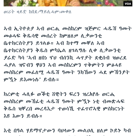
ቂሔ ጽልሚ
ቋንቋታት
ወ/ሪት ዛይድ ከበደ፣ማይሊሓም፣መቀለ
ኣብ ኢትዮዽያ ኣብ ወርሒ መስከረም ዝጅምር ሓዱሽ ዓመት
መፅሓፍ ቅዱሳዊ መሰረት ከምዘለዎ ሊቃውንቲ
ቤተክርስትያን ይገልፁ። ኣብ ከተማ መቐለ ኣብ
ቤተክርስትያን ቅዱስ ምካኤል ዘገልግሉ ሊቀ ሊቃውንቲ
ያሬድ ካሳ “ኣብ ዘበነ ኖህ ብሰንኪ ሓጥያት ደቂሰብ ዝወረደ
ሓያል ዝናብን ዋዕን ኣብ መስከረምን ጥቅምትን ምፅሓዩ
መስከረም መፈለሚ ሓዱሽ ዓመት ንክኸውን ሓደ ምኽንያት
ምዃኑ ይእመነሉ” ይብሉ።
ክረምቲ ሓሊፉ ወቕቲ ሸዊትን ፍረን ዝረአየሉ ወርሒ
መስከረም መኽፈቲ ሓዱሽ ዓመት ምዃኑ ነቲ ብመጽሓፍ
ቅዱስ ዝቐረበ መረዳእታ ተወሳኺ ተፈጥሮኣዊ ምስክርነት
እዩ እውን ይብሉ።
እቲ በዓል ሃይማኖታውን ባህላውን መልዐሊ ዘለዎ ኮይኑ ካብ