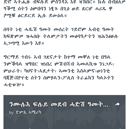
ድሮ ኣትሒዙ ብፍሉይ ምስንዳእ እዩ ዝኽበር። ኩሉ በብዘለዎ
ዓቕሚ ሰትን ዕምበባን ነፂጉ በጊዕ ወይ ደርሆ ሓሪዱ ዋ
ፆሚቑ ፅርይርይ ኢሉ ይውዕል።
ሰባት ነቲ ሓዱሽ ዓመት መሰረት ገይሮም ኣብቲ ዓመት
ክፍጽምዎ ዝሓሰቡ ትልምታትን መፅባዓታትን ዝሕንፅፁሉ
ኣጋጣሚ እውን እዩ።
ግርማይ ገብሩ ኣብ ጎደናታት ከተማ መቐለ ነቲ በዓል
ንምቕባል ዝግበር ዝነበረ ምሽብሻብ ኣመልኪቱ ንነጋዶ፣
ምሁራት፣ ካህናት፣ኣደታት፣ ኣመንቲ እስልምና፣ወነንቲ
ባጃጅ፣ሸየጥቲ ሰትን ሰምሃልን፣ፖሊስ ትራፊክን ካልኦትን
ሓቲቱ’ሎ።
ንሙሉእ ፍሉይ መደብ ሓድሽ ዓመት ኣዳምጹ
by
ድምጺ ኣሜሪካ
No media source currently available