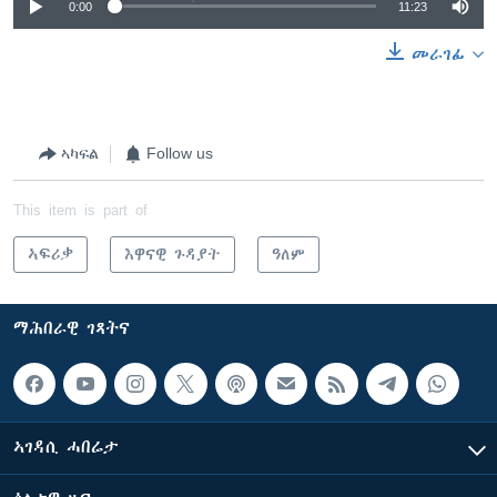
0:00
11:23
መራገፊ
ኣካፍል
Follow us
This item is part of
ኣፍሪቃ
እዋናዊ ጉዳያት
ዓለም
ማሕበራዊ ገጻትና
ኣገዳሲ ሓበሬታ