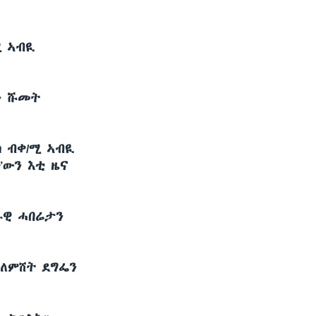
ሚ ኣብዪ
ን ሹመት
 ብቀ/ሚ ኣብዪ
’ውን እቲ ዜና
ራዊ ሓበሬታን
ዓለምሸት ደግፌን