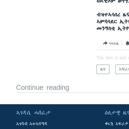
ክልቲኦም ወትሃ
ብዝተኣሳሰረ ዜ
ኣምባሳደር ኢት
መንግስቲ ኢት
ኣካፍል
This item is part 
ዜና
ኣፍሪ
Continue reading
ኣገዳሲ ሓበሬታ
ዕለታዊ ዜ
ኣገባብ ኣተኣናግዳ
ቀርኒ ኣፍሪቃ