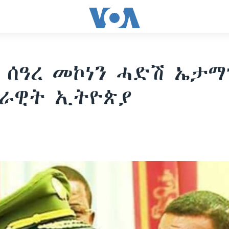
 ሰዓረ መኮነን ሓድሽ ኤታ
ሰራዊት ኢትዮጵያ