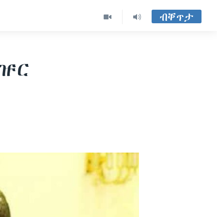
ብቐጥታ
ማዡር