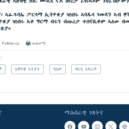
ደራዊ ኣዘዝቲ ነበር ሙልእ ናይ ጡረታ ረብሓኦም ንክረኽቡ’ውን
ና፣ ኣፈ-ጉባኤ ፓርላማ ኢትዮጵያ ዝነበሩ ኣባዱላ ገመዳን ኣብ ዋ
ዮጵያ ዝነበሩ ኣቶ ግርማ ብሩን ብጡረታ ተሰናቢቶም ኣለው ብ
ዮጵያ።
Follow us
መሕተሚ
of
ቃ
እዋናዊ ጉዳያት
ዓለም
ቀርኒ ኣፍሪቃ
ና
ማሕበራዊ ገጻትና