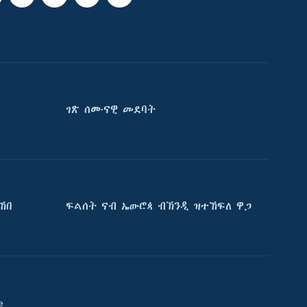
ገጽ ሰሙናዊ መደባት
ኸበ
ፍልሰት ናብ ኤውሮጳ ብኽንዲ ዝተኸፍለ ዋጋ
e