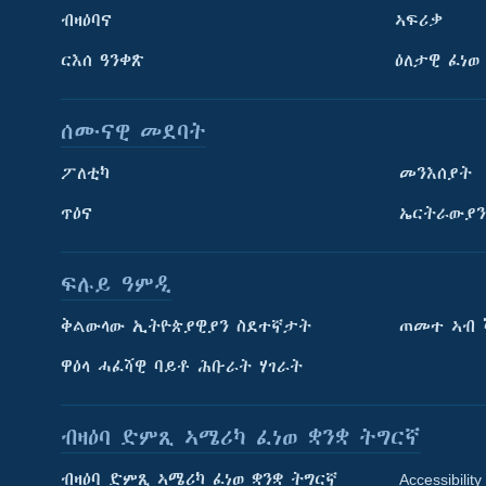
ብዛዕባና
ኣፍሪቃ
ርእሰ ዓንቀጽ
ዕለታዊ ፈነወ
ሰሙናዊ መደባት
ፖለቲካ
መንእሰያት
ጥዕና
ኤርትራውያን
ፍሉይ ዓምዲ
ትምህርቲ እንግሊዝኛ
ቅልውላው ኢትዮጵያዊያን ስደተኛታት
ጠመተ ኣብ 
ማሕበራዊ ገጻትና
ዋዕላ ሓፈሻዊ ባይቶ ሕቡራት ሃገራት
ብዛዕባ ድምጺ ኣሜሪካ ፈነወ ቋንቋ ትግርኛ
ብዛዕባ ድምጺ ኣሜሪካ ፈነወ ቋንቋ ትግርኛ
Accessibility