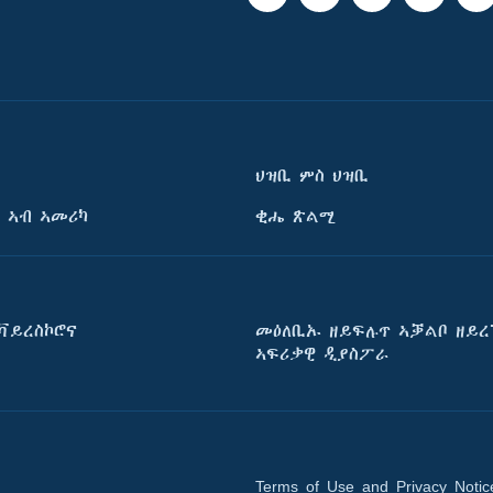
ህዝቢ ምስ ህዝቢ
 ኣብ ኣመሪካ
ቂሔ ጽልሚ
ቫይረስኮሮና
መዕለቢኡ ዘይፍሉጥ ኣቓልቦ ዘይረ
ኣፍሪቃዊ ዲያስፖራ
Terms of Use and Privacy Notic