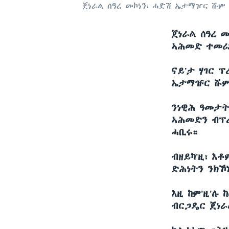
ጀነራል ሰዓረ መኮነን፣ ሓድሽ ኤታማዦር ሹም
ጀነራል ሰዓረ 
ኣሕመድ ተመሪ
ናይ’ታ ሃገር 
ኤታማዡር ሹም
ንነዊሕ ዓመታት
ኣሕመድን ብፕረ
ሓቢሩ።
ብዘይካ’ዚ፣ እ
ድሕነትን ንክኾ
እዚ ከም’ዚ’ሉ
ብርጋዴር ጀነራ