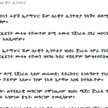
 ሰራዊት ኢትዮጵያ
መኮነን ሓድሽ ኤታማዦር ሹም ሰራዊት ኢትዮጵያ ንክኾኑ ብቀ/
ጾም።
ፕረዚደንት ሙላቱ ተሾመ’ዮም ሎሚ ሓሙስ ንጀነራል ሰዓረ መኮነ
 ኣልቢሶሞም።
 ኤታማዦር ሹም ሰራዊት ኢትዮጵያ ዝነበሩ ጀነራል ሳሞራ የኑስ
ዚደንት ሙላቱ ተሾመን ዝላዓለ ክብሪ ተሸሊሞም ከምዝተሰናበቱ
ቶም ቀ/ሚ ንጀነራል ኣደም መሓመድ፣ ዳይረክተር ኣገልግሎት ሃገ
ኑ ሾይሞም ኣለው። ንሶም ንኣቶ ጌታቸው ኣሰፋ ክትክኡ’ዮም።
 ከሎ፣ ወትሃደራዊ መዓርጎም ተቐንጢጦም ዝነበሩ ሜጀር ጀነራል 
ል ኣሳምነው ጽጌን፣ መዓርጎም ተመሊስሎም።