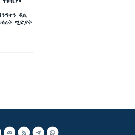
 ተወሲኑ።
ሽንግተን ዲሲ
መሰረት ሚድያት