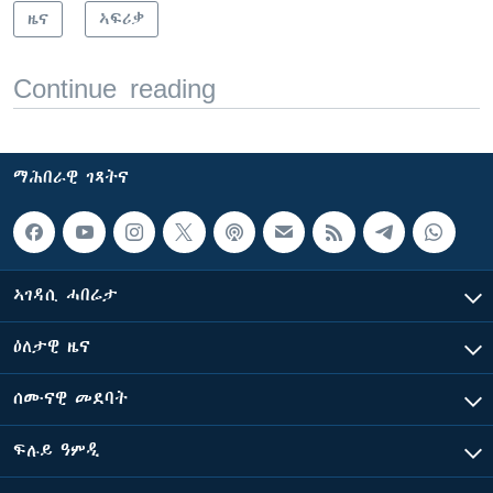
ዜና
ኣፍሪቃ
Continue reading
ማሕበራዊ ገጻትና
ኣገዳሲ ሓበሬታ
ዕለታዊ ዜና
ሰሙናዊ መደባት
ፍሉይ ዓምዲ