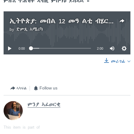
ምሉእ ትሕዝቶ ኣብዚ ምስማዕ ይክኣል ።
ኢትዮጵያ: መበል 12 መዓ ልቲ ብሄር ብሄ ረሰባትን ህዝብታትን ሎሚ ተዘኺሩ
by
ድምጺ ኣሜሪካ
No media source currently available
0:00
2:00
መራገፊ
ኣካፍል
Follow us
ምንያ ኣፈወርቂ
This item is part of