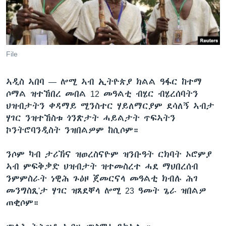
ቂሔ ጽልሚ
ቋንቋታት
File
ኣዲስ ኣበባ —
ሎሚ ኣብ ኢትዮጵያ ክልል ዓፋር ከተማ
ሶማል ዝተኸበረ መበል 12 መዓልቲ ብሄር ብሄረሰባትን
ህዝብታትን ቀዳማይ ሚንስተር ሃይለማርያም ደሳለኝ ኣብታ
ሃገር ንዝተኸስቱ ጎንጽታት ሓይልታት ጥፍኣትን
ኮንትሮባንዲስት ንዝበልዎም ከሲሶም።
ንሶም ካብ ታሪኽና ዝወረስናዮም ዝንቡዓት ርክባት ኦሮምያ
ኣብ ምፍቅቃድ ህዝብታት ዝተመስረተ ሓደ ማህበረሰብ
ንምምስራት ነዊሕ ጉዕዞ ጀመርናላ መዓልቲ ክብሉ ሕገ
መንግስጺ'ታ ሃገር ዝጸደቐላ ሎሚ 23 ዓመት ጌራ ዝበልዎ
ጠቂሶም።