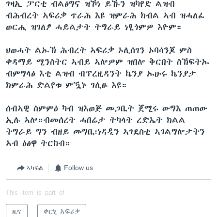
ገዛኢ ፓርቲ ብልፅግና ዝኾነ ይኹን ዝካየድ ልዝብ
ብሕብረት ኣፍሪቃ ጥራሕ እዩ ዝምራሕ ክብል ኣብ ዝሓለፈ
ወርሒ ዝገለፆ ሓይልታት ትግራይ ነፂጎምዎ እዮም።
ህወሓት ልኡኽ ሕብረት ኣፍሪቃ ኦሊሰገን ኦባሳንጆ ምስ
ቀዳማይ ሚንስትር ኣብይ ኣሎዎም ዝበሎ ቅርበት ስኽፍትኡ
ብምግላፅ እቲ ልዝብ ብፕረዚዳንት ኬንያ ኡሁሩ ኬንያታ
ክምራሕ ድልየቱ ምዃኑ ገሊፁ እዩ።
ሰብኣዊ ስምምዕ ካብ ዝእወጅ መጋቢት ጀሚሩ ውግእ ጠጠው
ኢሉ ኣሎ።ብመሰረት ሓበሬታ ትካላት ረድኤት ክልል
ትግራይ ግን ብዘይ መግቢ፣ነዳዲን ኣገደስቲ ኣገልግሎታትን
ኣብ ዕፅዋ ትርከብ።
ኣካፍል
Follow us
This item is part of
ዜና
ቀርኒ ኣፍሪቃ