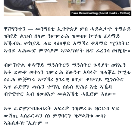
ቂሔ ጽልሚ
ቋንቋታት
ዋሽግንተን —
መንግስቲ ኢትዮጵያ ምስ ሓይልታት ትግራይ
ዝካየድ ልዝብ ሰላም ንምምራሕ ዝመዘዞ ኮሚቴ ፈላማይ
ኣኼብኡ ምክያዱ ሓደ ላዕለዋይ ኣማኻሪ ቀዳማይ ሚንስትር
ኣብይ ኣሕመድ ምግላፆም ኣገልግሎት ዜና ፈረንሳ ፀብፂቡ።
ብምኽትል ቀዳማይ ሚንስትርን ሚንስትር ጉዳያት ወፃኢን
ኣቶ ደመቀ መኮነን ዝምራሕ ሸውዓተ ኣባላት ዝሓቖፈ ኮሚቴ
ስራሕ ምጅማሩ ኣማኻሪ ሃገራዊ ፀጥታ ቀዳማይ ሚንስትር
ኣቶ ሬድዋን ሑሴን ትማሊ ሰሉስ ድሕሪ እቲ ኣኼባ
ብትዊተር ኣብ ዘውፅእዎ መልእኽቲ ሓቢሮም ኣለው።
ኣቶ ሬድዋን"ብሕብረት ኣፍሪቃ ንዝምራሕ ዝርርብ ናይ
ውሽጢ ኣሰራርሓን ስነ ምግባርን ዝምልከቱ ውሳነ
ኣሕሊፉ'ሎ’’ኢሎም ።