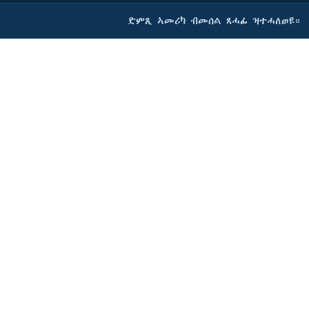
ድምጺ ኣመሪካ ብመሰል ጸሓፊ ዝተሓለወዩ።