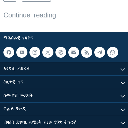
Continue reading
ማሕበራዊ ገጻትና
ኣገዳሲ ሓበሬታ
ዕለታዊ ዜና
ሰሙናዊ መደባት
ፍሉይ ዓምዲ
ብዛዕባ ድምጺ ኣሜሪካ ፈነወ ቋንቋ ትግርኛ